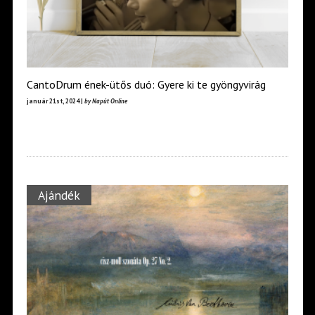
CantoDrum ének-ütős duó: Gyere ki te gyöngyvirág
január 21st, 2024 |
by Napút Online
Ajándék