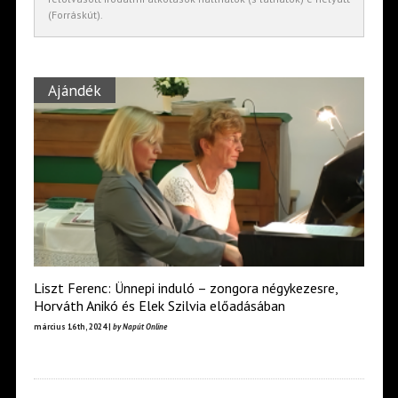
(Forráskút).
Ajándék
Liszt Ferenc: Ünnepi induló – zongora négykezesre,
Horváth Anikó és Elek Szilvia előadásában
március 16th, 2024 |
by Napút Online