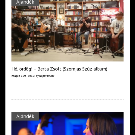
Ajándék
Hé, ördög! – Berta Zsolt (Szomjas Szűz album)
május 23rd, 2023 |
by Napút Online
Ajándék