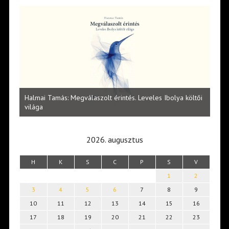
l
Halmai Tamás: Megválaszolt érintés. Leveles Ibolya költői
Laka
világa
2026. augusztus
H
K
S
C
P
S
V
1
2
3
4
5
6
7
8
9
10
11
12
13
14
15
16
17
18
19
20
21
22
23