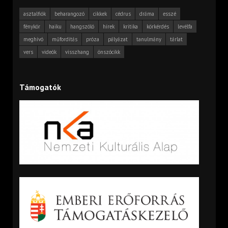
asztalfiók
beharangozó
cikkek
cédrus
dráma
esszé
fénykör
haiku
hangszóló
hírek
kritika
körkérdés
levélfa
meghívó
műfordítás
próza
pályázat
tanulmány
tárlat
vers
videók
visszhang
önszócikk
Támogatók