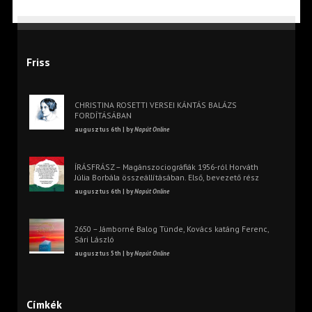
Friss
CHRISTINA ROSETTI VERSEI KÁNTÁS BALÁZS
FORDÍTÁSÁBAN
augusztus 6th | by
Napút Online
ÍRÁSFRÁSZ – Magánszociográfiák 1956-ról Horváth
Júlia Borbála összeállításában. Első, bevezető rész
augusztus 6th | by
Napút Online
2650 – Jámborné Balog Tünde, Kovács katáng Ferenc,
Sári László
augusztus 5th | by
Napút Online
Címkék