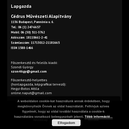
Lapgazda
Cédrus Művészeti Alapítvány
1136 Budapest, Pannónia u. 6.
Tel.: 06 (1) 247-6657
Mobil: 06 (30) 511-3762
Adószám: 18110661-2-41
Számlaszám: 11713012-21181665
ISSN 1588-1466
Főszerkesztő és felelős kiadó:
Szondi György
szon46gy@gmail.com
Főszerkesztő-helyettes
(honlapgazda, képgrafikai tervező):
Hegyi-Botos Attila
online.naput@gmail.com
A weboldalon cookie-kat használunk annak érdekében, hogy
megkönnyítsük Önnek az oldal használatát. Felhívjuk szíves
Minden jog fenntartva. © 2016 Napút Online
figyelmét, hogy az oldal további használata a cookie-k
használatára vonatkozó beleegyezését jelenti.
Több információ...
Kezdőlap
Print
Szerzőink
Rólunk
Elfogadom