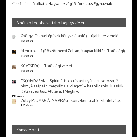
Köszönjük a fotókat a Magyarországi Református Egyháznak
A hónap legolvasottabb bejegyzései
Györgyi Csaba: Lépések könyve (napló) – újabb részletek*
256 views
Miért írok… ? (Böszörményi Zoltán, Magyar Miklós, Török Ági)
219 views
KÖVESEDŐ – Török Ági versei
205 views
ESŐMADARAK – Spirituális költészeti nyári est-sorozat, 2.
rész: „A szépség megváltja a világot” – beszélgetés Huszárik
Katával és Jász Attilával | Meghívó
193 views
Zöldy Pál: MAG ÁLMA VIRÁG | Könyvbemutató | Filmfelvétel
140 views
Könyvesbolt