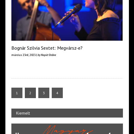
Bognár Szilvia Sextet: Megvársz-e?
március 23rd, 2023 |
by Napút Online
1
2
3
4
Kiemelt