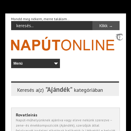
Mondd meg nékem, merre találom…
"Ajándék"
Keresés a(z)
kategóriában
Rovatleírás
Napút-műhelyünknek ajánlva vagy eleve nekünk szerezve –
zene- és énekkompozíciók (Ajándék), szerzőjük által
felolvasott irodalmi alkotások hallhatók (s láthatók) e helyütt