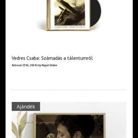
Vedres Csaba: Számadás a tálentumról
február 25th, 2024 |
by Napút Online
Ajándék