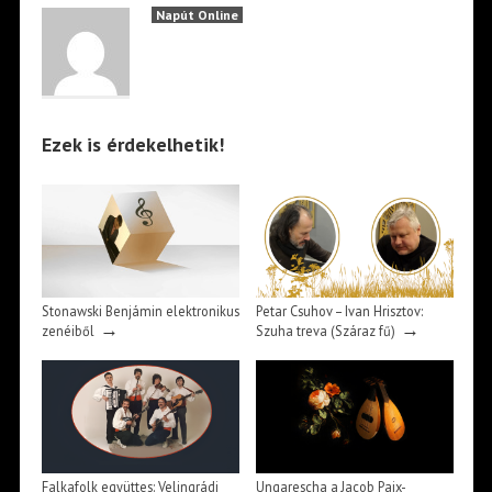
Napút Online
Ezek is érdekelhetik!
Stonawski Benjámin elektronikus
Petar Csuhov – Ivan Hrisztov:
→
→
zenéiből
Szuha treva (Száraz fű)
Falkafolk együttes: Velingrádi
Ungarescha a Jacob Paix-