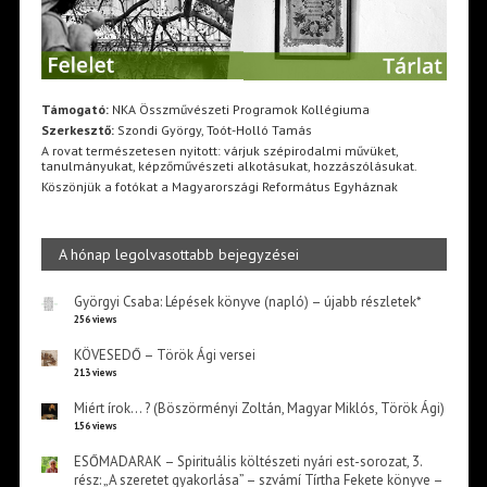
Támogató:
NKA Összművészeti Programok Kollégiuma
Szerkesztő:
Szondi György, Toót-Holló Tamás
A rovat természetesen nyitott: várjuk szépirodalmi művüket,
tanulmányukat, képzőművészeti alkotásukat, hozzászólásukat.
Köszönjük a fotókat a Magyarországi Református Egyháznak
A hónap legolvasottabb bejegyzései
Györgyi Csaba: Lépések könyve (napló) – újabb részletek*
256 views
KÖVESEDŐ – Török Ági versei
213 views
Miért írok… ? (Böszörményi Zoltán, Magyar Miklós, Török Ági)
156 views
ESŐMADARAK – Spirituális költészeti nyári est-sorozat, 3.
rész: „A szeretet gyakorlása” – szvámí Tírtha Fekete könyve –