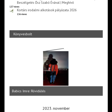
Beszélgetés Ősz Szabó Évával | Meghívó
137 views
Kortárs irodalmi alkotások pályázata 2026
136 views
Könyvesbolt
 az
Zöld
Babics Imre: Rövidülés
szép
2023. november