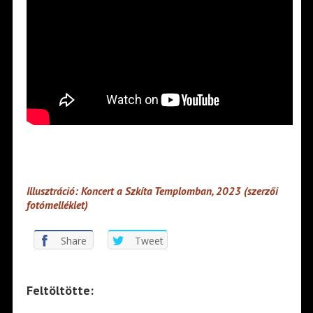
Illusztráció: Koncert a Szkíta Templomban, 2023 (szerzői
fotómelléklet)
Share
Tweet
Feltöltötte: