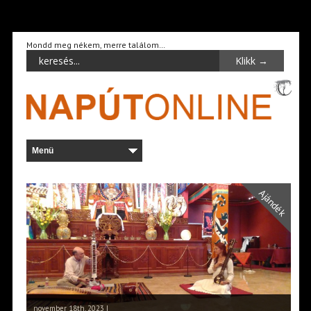
Mondd meg nékem, merre találom…
Ajándék
november 18th, 2023 |