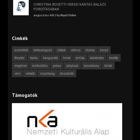
CHRISTINA ROSETTI VERSEI KÁNTÁS BALÁZS
FORDÍTÁSÁBAN
augusztus 6th | by
Napút Online
Címkék
asztalfiók
beharangozó
cikkek
cédrus
dráma
esszé
fénykör
haiku
hangszóló
hírek
kritika
körkérdés
levélfa
meghívó
műfordítás
próza
pályázat
tanulmány
tárlat
vers
videók
visszhang
önszócikk
Támogatók