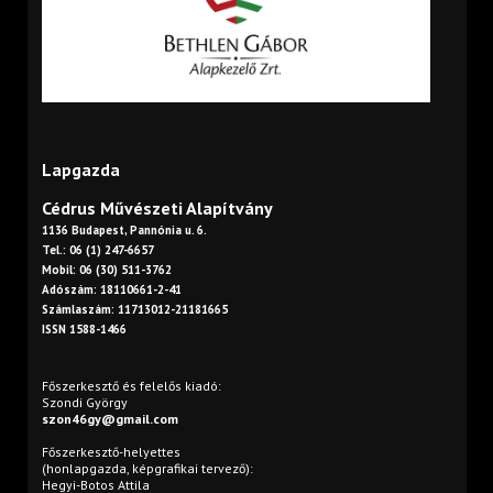
Lapgazda
Cédrus Művészeti Alapítvány
1136 Budapest, Pannónia u. 6.
Tel.: 06 (1) 247-6657
Mobil: 06 (30) 511-3762
Adószám: 18110661-2-41
Számlaszám: 11713012-21181665
ISSN 1588-1466
Főszerkesztő és felelős kiadó:
Szondi György
szon46gy@gmail.com
Főszerkesztő-helyettes
(honlapgazda, képgrafikai tervező):
Hegyi-Botos Attila