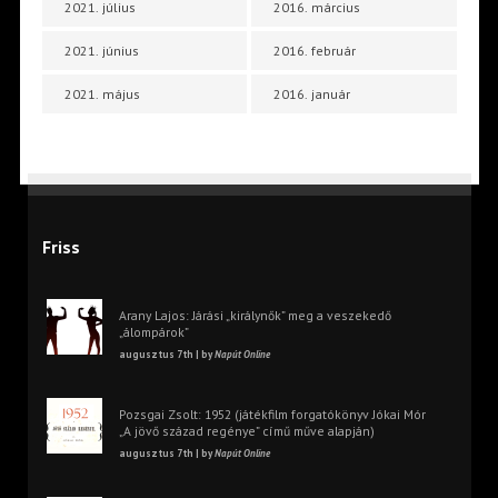
2021. július
2016. március
2021. június
2016. február
2021. május
2016. január
Friss
Arany Lajos: Járási „királynők” meg a veszekedő
„álompárok”
augusztus 7th | by
Napút Online
Pozsgai Zsolt: 1952 (játékfilm forgatókönyv Jókai Mór
„A jövő század regénye” című műve alapján)
augusztus 7th | by
Napút Online