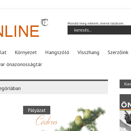
Mondd meg nékem, merre találom…
lat
Környezet
Hangszóló
Visszhang
Szerzőink
ar önazonosságtár
Kie
egóriában
Pályázat