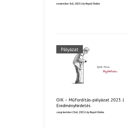
november 3rd, 2023 |
by Napút Online
Ispány Marietta: Szavak a fényből
Káplán Géza: Erotikai kala
Pályázat
OIK – Műfordítás-pályázat 2023. |
Eredményhirdetés
szeptember 23rd, 2023 |
by Napút Online