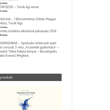
6 views
ÖVESEDŐ – Török Ági versei
5 views
iért írok… ? (Böszörményi Zoltán, Magyar
iklós, Török Ági)
6 views
ortárs irodalmi alkotások pályázata 2026
8 views
SŐMADARAK – Spirituális költészeti nyári
st-sorozat, 3. rész: „A szeretet gyakorlása” –
zvámí Tírtha Fekete könyve – Beszélgetés
abó Évával | Meghívó
s
yvesbolt