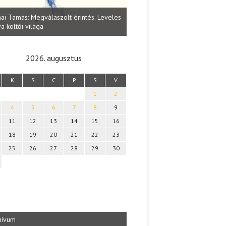
Lakatos Fleisz Katalin: Vasárna
ai Tamás: Megválaszolt érintés. Leveles
Sárszegen
a költői világa
2026. augusztus
K
S
C
P
S
V
1
2
4
5
6
7
8
9
11
12
13
14
15
16
18
19
20
21
22
23
25
26
27
28
29
30
hívum