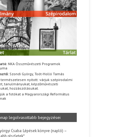
ató:
NKA Összművészeti Programok
iuma
sztő:
Szondi György, Toót-Holló Tamás
 természetesen nyitott: várjuk szépirodalmi
t, tanulmányukat, képzőművészeti
sukat, hozzászólásukat.
jük a fotókat a Magyarországi Református
znak
ónap legolvasottabb bejegyzései
yörgyi Csaba: Lépések könyve (napló) –
jabb részletek*