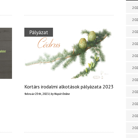
202
202
Pályázat
202
202
202
202
202
Kortárs irodalmi alkotások pályázata 2023
202
február 25th, 2023 |
by Napút Online
20
20
202