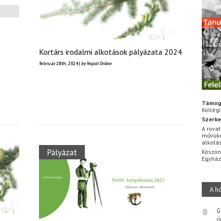
Kortárs irodalmi alkotások pályázata 2024
február 28th, 2024 |
by Napút Online
Támog
Kollég
Szerke
A rovat
művüke
alkotá
Pályázat
Köszön
Egyhá
A h
G
ú