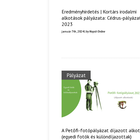
Eredményhirdetés | Kortárs irodalmi
alkotások pályázata: Cédrus-pályáza
2023
január 7th, 2024 |
by Napút Online
Pályázat
A Petőfi-fotópályázat díjazott alkotá
(egyedi fotók és különdíjazottak)