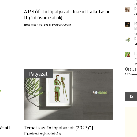
25
K
A Petőfi-fotópályázat díjazott alkotásai
22
t,
II. (fotósorozatok)
M
november 3rd, 2023 |
by Napút Online
M
15
K
13
E
e
s
Ősz Sz
Pályázat
137 view
Kön
sai I.
Tematikus fotópályázat (2023)* |
Eredményhirdetés