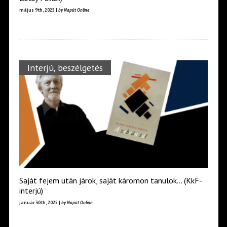
május 9th, 2025 |
by Napút Online
Interjú, beszélgetés
Saját fejem után járok, saját káromon tanulok… (KkF-
interjú)
január 30th, 2025 |
by Napút Online