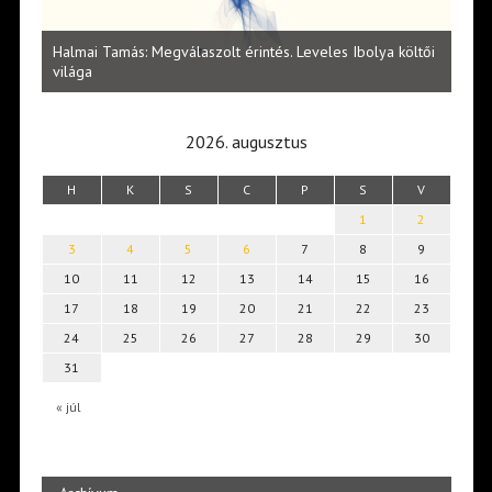
l
Halmai Tamás: Megválaszolt érintés. Leveles Ibolya költői
Laka
világa
2026. augusztus
H
K
S
C
P
S
V
1
2
3
4
5
6
7
8
9
10
11
12
13
14
15
16
17
18
19
20
21
22
23
24
25
26
27
28
29
30
31
« júl