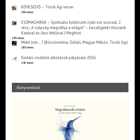
KÖVESEDŐ – Török Ági versei
206 views
ESŐMADARAK – Spirituális költészeti nyári est-sorozat, 2.
rész: „A szépség megváltja a világot” – beszélgetés Huszárik
Katával és Jász Attilával | Meghívó
193 views
Miért írok… ? (Böszörményi Zoltán, Magyar Miklós, Török Ági)
183 views
Kortárs irodalmi alkotások pályázata 2026
142 views
Könyvesbolt