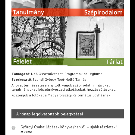
Támogató:
NKA Összművészeti Programok Kollégiuma
Szerkesztő:
Szondi György, Toót-Holló Tamás
A rovat természetesen nyitott: várjuk szépirodalmi művüket,
tanulmányukat, képzőművészeti alkotásukat, hozzászólásukat.
Köszönjük a fotókat a Magyarországi Református Egyháznak
A hónap legolvasottabb bejegyzései
Györgyi Csaba: Lépések könyve (napló) – újabb részletek*
256 views