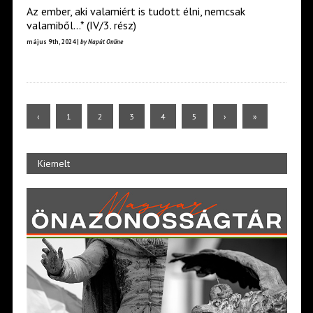
Az ember, aki vala­miért is tudott élni, nemcsak
valamiből…* (IV/3. rész)
május 9th, 2024 |
by Napút Online
‹
1
2
3
4
5
›
»
Kiemelt