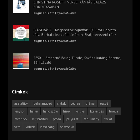
CHRISTINA ROSETTI VERSEI KÁNTÁS BALÁZS
FORDÍTÁSÁBAN
augusztus 6th | by
Napút Online
ÍRÁSFRÁSZ – Magánszociográfiák 1956-ról Horváth
Júlia Borbála összeállításában. Első, bevezető rész
augusztus 6th | by
Napút Online
2650 – Jámborné Balog Tünde, Kovács katáng Ferenc,
Sári László
augusztus 5th | by
Napút Online
Címkék
asztalfiók
beharangozó
cikkek
cédrus
dráma
esszé
fénykör
haiku
hangszóló
hírek
kritika
körkérdés
levélfa
meghívó
műfordítás
próza
pályázat
tanulmány
tárlat
vers
videók
visszhang
önszócikk