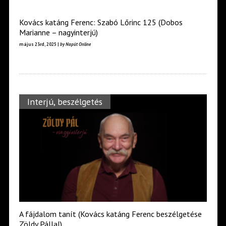
Kovács katáng Ferenc: Szabó Lőrinc 125 (Dobos
Marianne – nagyinterjú)
május 23rd, 2025 |
by Napút Online
Interjú, beszélgetés
A fájdalom tanít (Kovács katáng Ferenc beszélgetése
Zöldy Pállal)