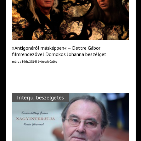
»Antigonéról másképpen« – Dettre Gábor
filmrendezővel Domokos Johanna beszélget
május 30th, 2024 |
by Napút Online
Interjú, beszélgetés