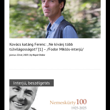
Kovács katáng Ferenc: „Ne kívánj több
túlvilágosságot!”[1] – /Fodor Miklós-interjú/
június 22nd, 2025 |
by Napút Online
Interjú, beszélgetés