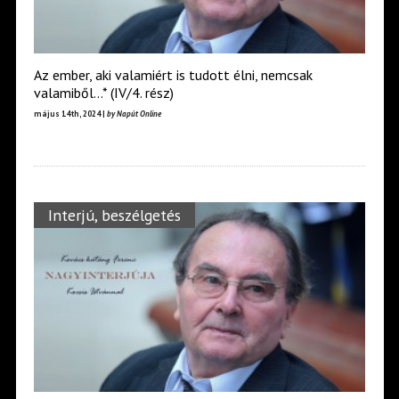
Az ember, aki vala­miért is tudott élni, nemcsak
valamiből…* (IV/4. rész)
május 14th, 2024 |
by Napút Online
Interjú, beszélgetés