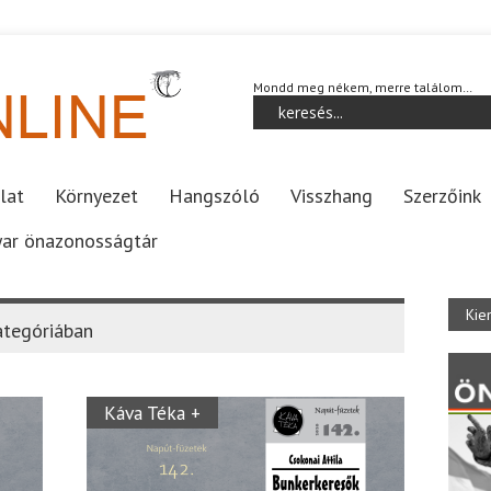
Mondd meg nékem, merre találom…
lat
Környezet
Hangszóló
Visszhang
Szerzőink
ar önazonosságtár
Kie
tegóriában
Káva Téka +