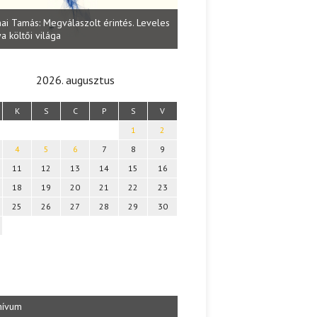
Lakatos Fleisz Katalin: Vasárna
ai Tamás: Megválaszolt érintés. Leveles
Sárszegen
a költői világa
2026. augusztus
K
S
C
P
S
V
1
2
4
5
6
7
8
9
11
12
13
14
15
16
18
19
20
21
22
23
25
26
27
28
29
30
hívum