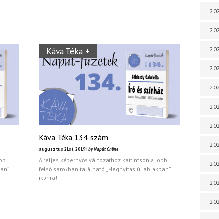
202
202
Káva Téka +
202
202
202
202
202
Káva Téka 134. szám
202
augusztus 21st, 2019 |
by Napút Online
obb
A teljes képernyős változathoz kattintson a jobb
20
ban”
felső sarokban található „Megnyitás új ablakban”
ikonra!
20
202