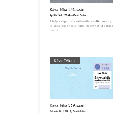
Káva Téka 141. szám
április 24th, 2020 |
by Napút Online
A teljes képernyős változathoz kattintson a j
felső sarokban található „Megnyitás új ablak
ikonra!
Káva Téka +
Káva Téka 139. szám
február 9th, 2020 |
by Napút Online