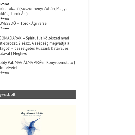
6 views
iért írok… ? (Böszörményi Zoltán, Magyar
iklós, Török Ági)
9 views
ÖVESEDŐ – Török Ági versei
7 views
SŐMADARAK – Spirituális költészeti nyári
st-sorozat, 2. rész: „A szépség megváltja a
ilágot” – beszélgetés Huszárik Katával és
tilával | Meghívó
s
öldy Pál: MAG ÁLMA VIRÁG | Könyvbemutató |
ilmfelvétel
0 views
yvesbolt