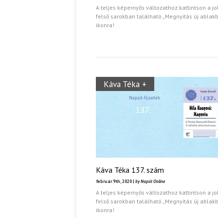
A teljes képernyős változathoz kattintson a j
felső sarokban található „Megnyitás új ablak
Ispány Marietta: Szavak a fényből
ikonra!
Káplán Géza: Erotikai kala
Káva Téka +
Káva Téka 137. szám
február 9th, 2020 |
by Napút Online
A teljes képernyős változathoz kattintson a j
felső sarokban található „Megnyitás új ablak
ikonra!