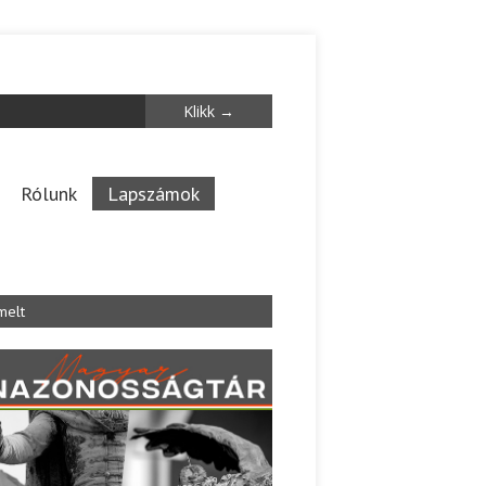
Rólunk
Lapszámok
melt