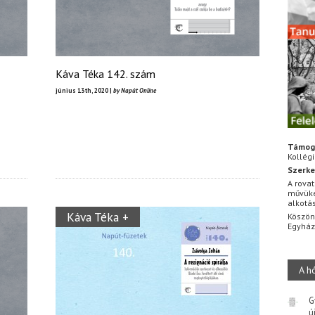
Káva Téka 142. szám
június 13th, 2020 |
by Napút Online
Támog
Kollég
Szerke
A rovat
művüke
alkotá
Káva Téka +
Köszön
Egyhá
A h
G
ú