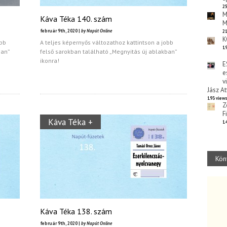
25
M
Káva Téka 140. szám
M
február 9th, 2020 |
by Napút Online
21
K
obb
A teljes képernyős változathoz kattintson a jobb
19
ban”
felső sarokban található „Megnyitás új ablakban”
ikonra!
E
e
v
Jász At
193 view
Z
F
Káva Téka +
14
Kön
Káva Téka 138. szám
február 9th, 2020 |
by Napút Online