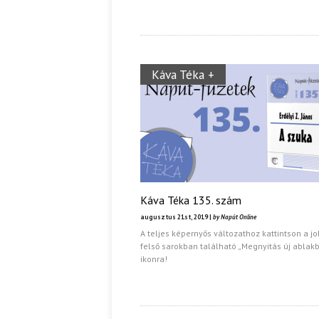
Káva Téka +
Káva Téka 135. szám
augusztus 21st, 2019 |
by Napút Online
A teljes képernyős változathoz kattintson a j
felső sarokban található „Megnyitás új ablak
ikonra!