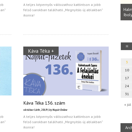
Parvathy Baul: A NAGY LELKEK DALAI.
obb
A teljes képernyős változathoz kattintson a jobb
Bevezetés a bául ösvénybe (Fordította:
Halm
ban”
felső sarokban található „Megnyitás új ablakban”
Rideg Zsófia)
Iboly
ikonra!
uz
H
Káva Téka +
3
10
17
24
31
Káva Téka 136. szám
« júl
október 16th, 2019 |
by Napút Online
obb
A teljes képernyős változathoz kattintson a jobb
ban”
felső sarokban található „Megnyitás új ablakban”
ikonra!
Arc