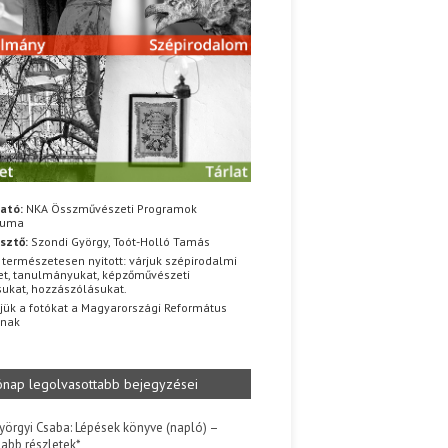
ató:
NKA Összművészeti Programok
iuma
sztő:
Szondi György, Toót-Holló Tamás
 természetesen nyitott: várjuk szépirodalmi
t, tanulmányukat, képzőművészeti
sukat, hozzászólásukat.
jük a fotókat a Magyarországi Református
znak
ónap legolvasottabb bejegyzései
yörgyi Csaba: Lépések könyve (napló) –
jabb részletek*