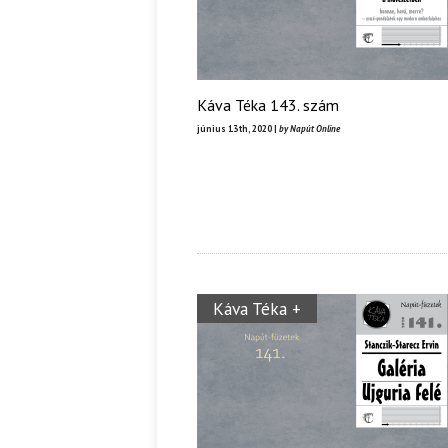
Káva Téka 143. szám
június 13th, 2020 |
by Napút Online
Káva Téka +