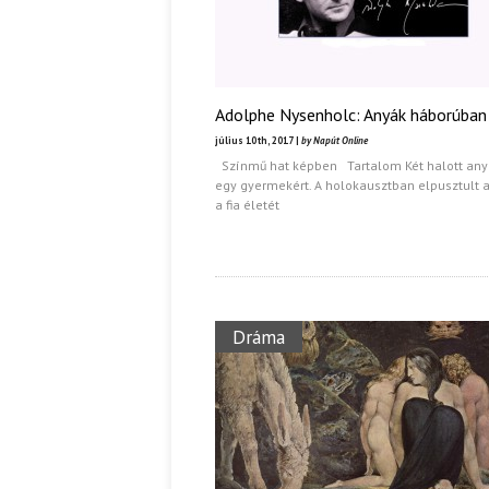
Adolphe Nysenholc: Anyák háborúban
július 10th, 2017 |
by Napút Online
Színmű hat képben Tartalom Két halott any
egy gyermekért. A holokausztban elpusztult 
a fia életét
Dráma