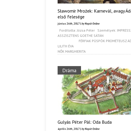
Sławomir Mrożek: Karnevál, avagy Á
első felesége
június 26th, 2017 |
by Napút Online
Fordította: Józsa Péter Személyek: IMPRES
ASSZISZTENS GOETHE S
FÉRFIAK PÜSPÖK PROMÉTEUSZ Á
LILITH ÉV
NŐK MARGHIERITA
Dráma
Gulyás Péter Pál: Oda Buda
április 26th, 2017 |
by Napút Online