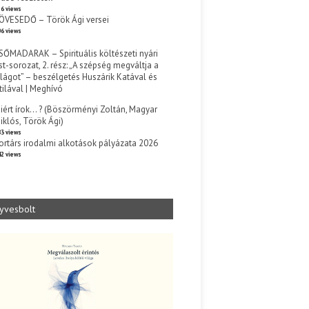
6 views
ÖVESEDŐ – Török Ági versei
6 views
SŐMADARAK – Spirituális költészeti nyári
st-sorozat, 2. rész: „A szépség megváltja a
ilágot” – beszélgetés Huszárik Katával és
tilával | Meghívó
s
iért írok… ? (Böszörményi Zoltán, Magyar
iklós, Török Ági)
3 views
ortárs irodalmi alkotások pályázata 2026
2 views
yvesbolt