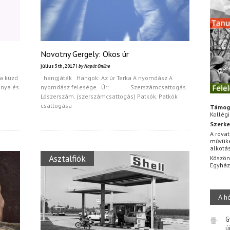
Novotny Gergely: Okos úr
július 5th, 2017 |
by Napút Online
a küzd
hangjáték Hangok: Az úr Terka A nyomdász A
anya és
nyomdász felesége Úr: Szerszámcsattogás.
Lószerszám. (szerszámcsattogás) Patkók. Patkók
csattogása
Támog
Kollég
Szerke
A rovat
művüke
alkotá
Asztalfiók
Köszön
Egyhá
A h
G
ú