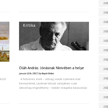
202
202
202
Kritika
202
202
202
202
Oláh András: Jónásnak Ninivében a helye
202
január 12th, 2017 |
by Napút Online
20
CALUS
A hetvenes évek – utólag sokak számára már
könnyednek, lazának tetsző, valójában csak
látszólag engedékeny – kádári világába kalauzolja
20
202
202