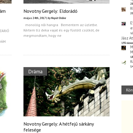
25
K
dám
Novotny Gergely: Eldorádó
20
május 24th, 2017 |
by Napút Online
E
monológ női hangra Bementem az üzletbe.
e
Kértem tíz deka vajat és egy füstölt csülköt, de
SZÁRIÓ
v
megmondtam, hogy ne
ÁTÁN
Jász At
DÁM
193 view
A
M
M
18
K
14
Dráma
Kön
Novotny Gergely: A hétfejű sárkány
felesége