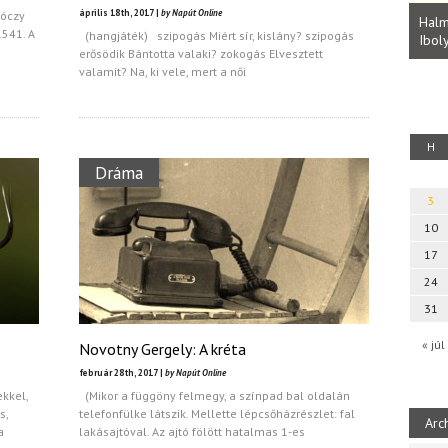
Parvathy Baul: A NAGY LELKEK DALAI.
április 18th, 2017 |
by Napút Online
róczy
Bevezetés a bául ösvénybe (Fordította:
Halm
1541. A
(hangjáték) szipogás Miért sír, kislány? szipogás
Rideg Zsófia)
Iboly
uz
erősödik Bántotta valaki? zokogás Elvesztett
valamit? Na, ki vele, mert a női
H
Dráma
3
10
17
24
31
« júl
Novotny Gergely: A kréta
február 28th, 2017 |
by Napút Online
kkel,
(Mikor a függöny felmegy, a színpad bal oldalán
s,
telefonfülke látszik. Mellette lépcsőházrészlet: fal
Arc
a
lakásajtóval. Az ajtó fölött hatalmas 1-es