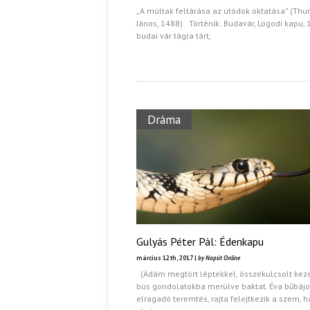
„A múltak feltárása az utódok oktatása” (Thu
János, 1488) Történik: Budavár, Logodi kapu, 
Ispány Marietta: Szavak a fényből
Káplán Géza: Erotikai kala
budai vár tágra tárt,
Dráma
Gulyás Péter Pál: Édenkapu
március 12th, 2017 |
by Napút Online
(Ádám megtört léptekkel, összekulcsolt keze
bús gondolatokba merülve baktat. Éva bűbájo
elragadó teremtés, rajta felejtkezik a szem, h