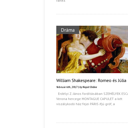
ránéz.
Dráma
William Shakespeare: Romeo és Júlia
február 6th, 2017 |
by Napút Online
Erdélyi Z. János fordításában SZEMÉLYEK ES
Verona hercege MONTAGUE CAPULET a két
viszálykodó ház fejei PÁRIS ifjú gróf, a