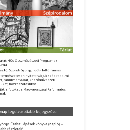
ató:
NKA Összművészeti Programok
iuma
sztő:
Szondi György, Toót-Holló Tamás
 természetesen nyitott: várjuk szépirodalmi
t, tanulmányukat, képzőművészeti
sukat, hozzászólásukat.
jük a fotókat a Magyarországi Református
znak
ónap legolvasottabb bejegyzései
yörgyi Csaba: Lépések könyve (napló) –
jabb részletek*