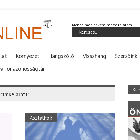
Mondd meg nékem, merre találom…
lat
Környezet
Hangszóló
Visszhang
Szerzőink
ar önazonosságtár
Kie
címke alatt:
Asztalfiók