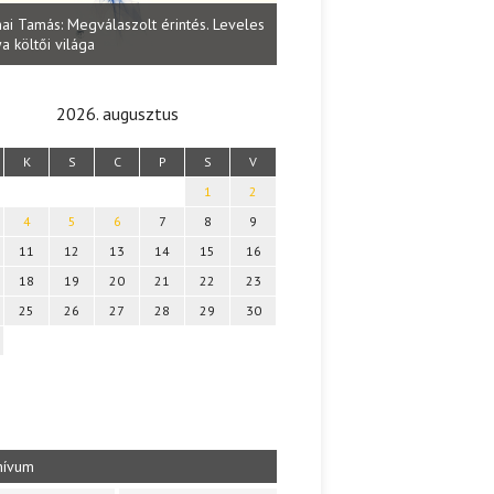
Lakatos Fleisz Katalin: Vasárna
ai Tamás: Megválaszolt érintés. Leveles
Sárszegen
a költői világa
2026. augusztus
K
S
C
P
S
V
1
2
4
5
6
7
8
9
11
12
13
14
15
16
18
19
20
21
22
23
25
26
27
28
29
30
hívum