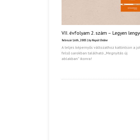
VII. évfolyam 2. szám – Legyen lengy
február 16th, 2005 |
by Napút Online
A teljes képernyős változathoz kattintson a j
felső sarokban található „Megnyitás új
ablakban” ikonra!