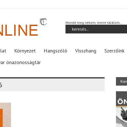
Mondd meg nékem, merre találom…
lat
Környezet
Hangszóló
Visszhang
Szerzőink
ar önazonosságtár
Kie
6