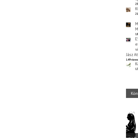
25
K
21
M
M
18
E
e
v
Jász At
149 view
K
13
Kön