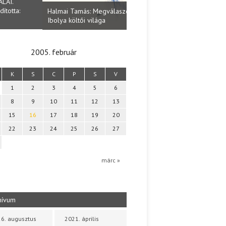
Lakatos Fleisz Katalin: Vasárna
ai Tamás: Megválaszolt érintés. Leveles
Sárszegen
a költői világa
2005. február
K
S
C
P
S
V
1
2
3
4
5
6
8
9
10
11
12
13
15
16
17
18
19
20
22
23
24
25
26
27
márc »
hívum
6. augusztus
2021. április