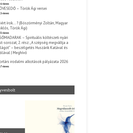
6 views
ÖVESEDŐ – Török Ági versei
3 views
iért írok… ? (Böszörményi Zoltán, Magyar
iklós, Török Ági)
3 views
SŐMADARAK – Spirituális költészeti nyári
st-sorozat, 2. rész: „A szépség megváltja a
ilágot” – beszélgetés Huszárik Katával és
tilával | Meghívó
s
ortárs irodalmi alkotások pályázata 2026
7 views
yvesbolt