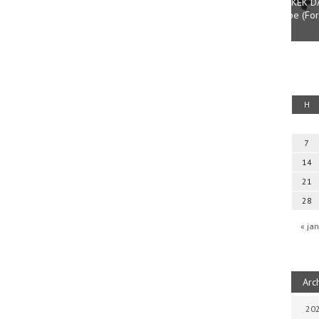
Parvathy Baul: A NAGY LELKEK DALAI.
Bevezetés a bául ösvénybe (Fordította:
Halm
Rideg Zsófia)
Iboly
uz
H
7
14
21
28
« jan
Arc
202