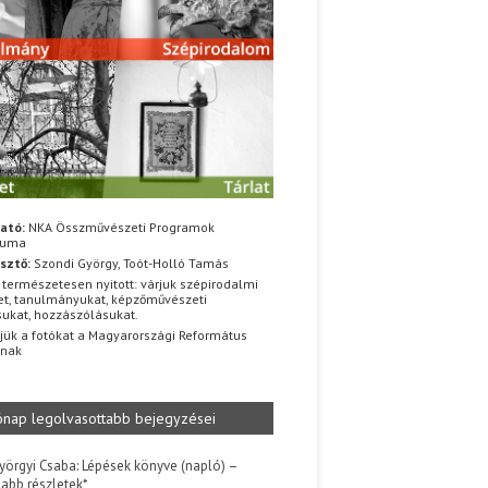
ató:
NKA Összművészeti Programok
iuma
sztő:
Szondi György, Toót-Holló Tamás
 természetesen nyitott: várjuk szépirodalmi
t, tanulmányukat, képzőművészeti
sukat, hozzászólásukat.
jük a fotókat a Magyarországi Református
znak
ónap legolvasottabb bejegyzései
yörgyi Csaba: Lépések könyve (napló) –
jabb részletek*