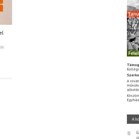
el
obb
Támog
Kollég
Szerke
A rovat
művüke
alkotá
Köszön
Egyhá
A h
G
ú