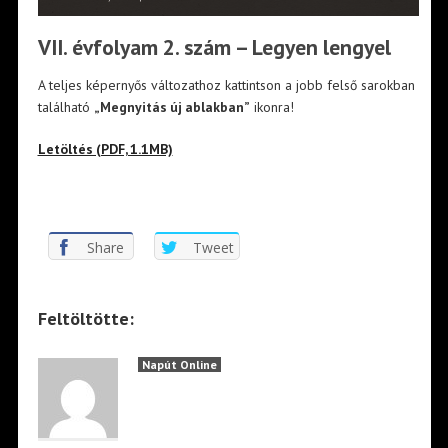
VII. évfolyam 2. szám – Legyen lengyel
A teljes képernyős változathoz kattintson a jobb felső sarokban
található
„Megnyitás új ablakban”
ikonra!
Letöltés (PDF, 1.1MB)
Share
Tweet
Feltöltötte:
Napút Online