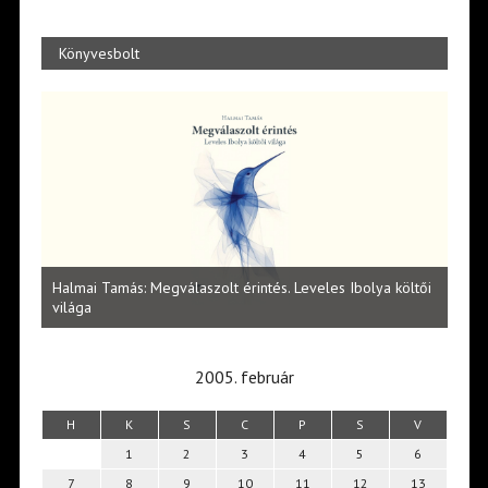
Könyvesbolt
l
Halmai Tamás: Megválaszolt érintés. Leveles Ibolya költői
Laka
világa
2005. február
H
K
S
C
P
S
V
1
2
3
4
5
6
7
8
9
10
11
12
13