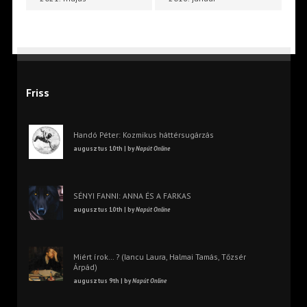
Friss
Handó Péter: Kozmikus háttérsugárzás
augusztus 10th | by
Napút Online
SÉNYI FANNI: ANNA ÉS A FARKAS
augusztus 10th | by
Napút Online
Miért írok… ? (Iancu Laura, Halmai Tamás, Tőzsér
Árpád)
augusztus 9th | by
Napút Online