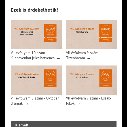
Ezek is érdekelhetik!
VII. évfolyam 10. szám –
VII. évfolyam 9. szám –
→
→
Kilencvenhat jeles hetvenes
Tizenhárom
VII. évfolyam 8. szám – Októberi
VII. évfolyam 7. szám – Észak-
→
→
drámák
fokok
Kiemelt