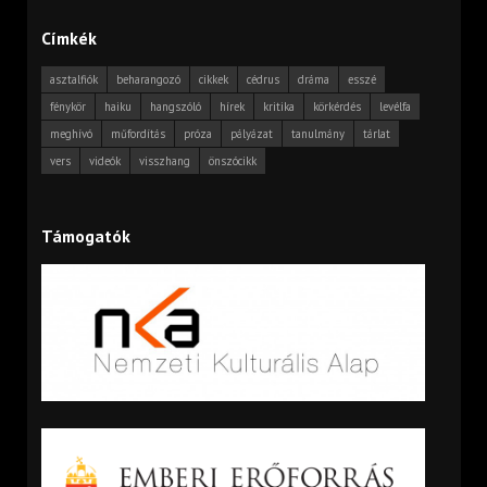
Címkék
asztalfiók
beharangozó
cikkek
cédrus
dráma
esszé
fénykör
haiku
hangszóló
hírek
kritika
körkérdés
levélfa
meghívó
műfordítás
próza
pályázat
tanulmány
tárlat
vers
videók
visszhang
önszócikk
Támogatók