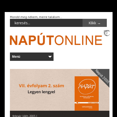
Mondd meg nékem, merre találom…
Napút 2005
február 16th, 2005 |