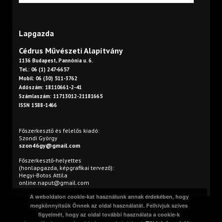
Lapgazda
Cédrus Művészeti Alapítvány
1136 Budapest, Pannónia u. 6.
Tel.: 06 (1) 247-6657
Mobil: 06 (30) 511-3762
Adószám: 18110661-2-41
Számlaszám: 11713012-21181665
ISSN 1588-1466
Főszerkesztő és felelős kiadó:
Szondi György
szon46gy@gmail.com
Főszerkesztő-helyettes
(honlapgazda, képgrafikai tervező):
Hegyi-Botos Attila
online.naput@gmail.com
A weboldalon cookie-kat használunk annak érdekében, hogy
megkönnyítsük Önnek az oldal használatát. Felhívjuk szíves
Minden jog fenntartva. © 2016 Napút Online
figyelmét, hogy az oldal további használata a cookie-k