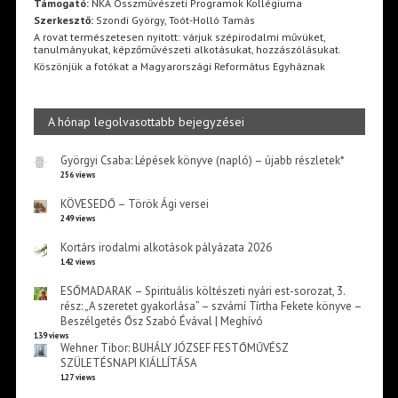
Támogató:
NKA Összművészeti Programok Kollégiuma
Szerkesztő:
Szondi György, Toót-Holló Tamás
A rovat természetesen nyitott: várjuk szépirodalmi művüket,
tanulmányukat, képzőművészeti alkotásukat, hozzászólásukat.
Köszönjük a fotókat a Magyarországi Református Egyháznak
A hónap legolvasottabb bejegyzései
Györgyi Csaba: Lépések könyve (napló) – újabb részletek*
256 views
KÖVESEDŐ – Török Ági versei
249 views
Kortárs irodalmi alkotások pályázata 2026
142 views
ESŐMADARAK – Spirituális költészeti nyári est-sorozat, 3.
rész: „A szeretet gyakorlása” – szvámí Tírtha Fekete könyve –
Beszélgetés Ősz Szabó Évával | Meghívó
139 views
Wehner Tibor: BUHÁLY JÓZSEF FESTŐMŰVÉSZ
SZÜLETÉSNAPI KIÁLLÍTÁSA
127 views