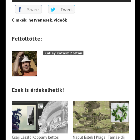
Share
Tweet
Cimkék:
hetvenesek
,
videók
Feltöltötte:
Kállay Kotász Zoltán
Ezek is érdekelhetik!
Csáji László Koppány kettős
Napút Estek | Prágai Tamás-díj