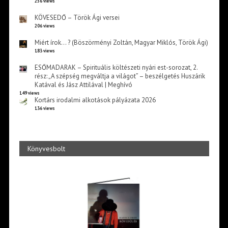
256 views
KÖVESEDŐ – Török Ági versei
206 views
Miért írok… ? (Böszörményi Zoltán, Magyar Miklós, Török Ági)
183 views
ESŐMADARAK – Spirituális költészeti nyári est-sorozat, 2.
rész: „A szépség megváltja a világot” – beszélgetés Huszárik
Katával és Jász Attilával | Meghívó
149 views
Kortárs irodalmi alkotások pályázata 2026
136 views
Könyvesbolt