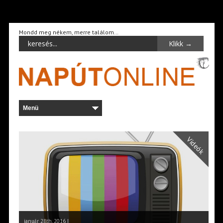
Mondd meg nékem, merre találom…
Videók
január 28th, 2016 |