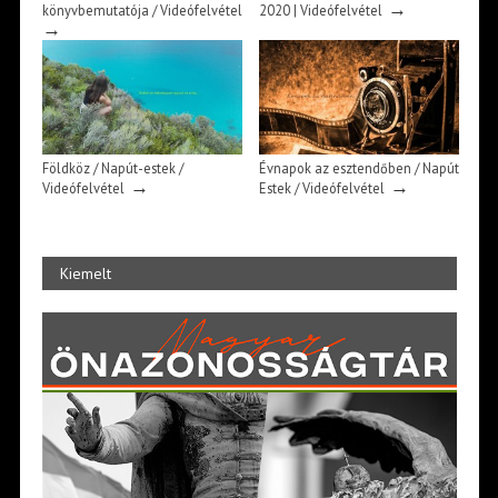
→
könyvbemutatója / Videófelvétel
2020 | Videófelvétel
→
Földköz / Napút-estek /
Évnapok az esztendőben / Napút
→
→
Videófelvétel
Estek / Videófelvétel
Kiemelt