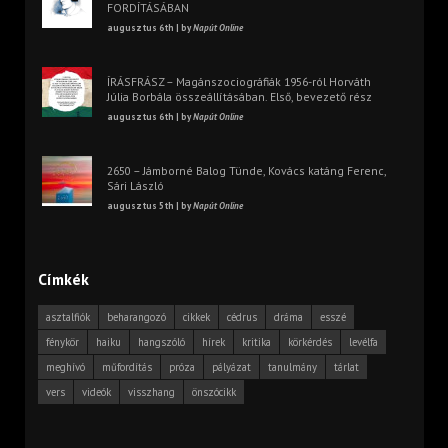
FORDÍTÁSÁBAN
augusztus 6th | by
Napút Online
ÍRÁSFRÁSZ – Magánszociográfiák 1956-ról Horváth
Júlia Borbála összeállításában. Első, bevezető rész
augusztus 6th | by
Napút Online
2650 – Jámborné Balog Tünde, Kovács katáng Ferenc,
Sári László
augusztus 5th | by
Napút Online
Címkék
asztalfiók
beharangozó
cikkek
cédrus
dráma
esszé
fénykör
haiku
hangszóló
hírek
kritika
körkérdés
levélfa
meghívó
műfordítás
próza
pályázat
tanulmány
tárlat
vers
videók
visszhang
önszócikk