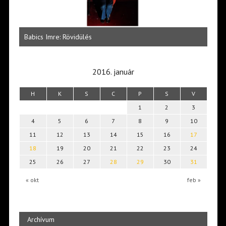
 az
Zöld
Babics Imre: Rövidülés
szép
2016. január
H
K
S
C
P
S
V
1
2
3
4
5
6
7
8
9
10
11
12
13
14
15
16
17
18
19
20
21
22
23
24
25
26
27
28
29
30
31
« okt
feb »
Archívum