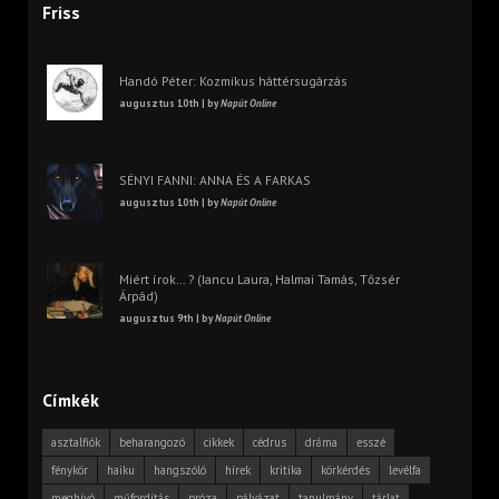
Friss
Handó Péter: Kozmikus háttérsugárzás
augusztus 10th | by
Napút Online
SÉNYI FANNI: ANNA ÉS A FARKAS
augusztus 10th | by
Napút Online
Miért írok… ? (Iancu Laura, Halmai Tamás, Tőzsér
Árpád)
augusztus 9th | by
Napút Online
Címkék
asztalfiók
beharangozó
cikkek
cédrus
dráma
esszé
fénykör
haiku
hangszóló
hírek
kritika
körkérdés
levélfa
meghívó
műfordítás
próza
pályázat
tanulmány
tárlat