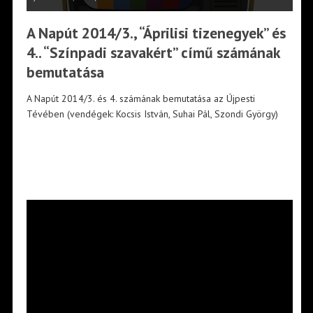
A Napút 2014/3., “Áprilisi tizenegyek” és
4.. “Színpadi szavakért” című számának
bemutatása
A Napút 2014/3. és 4. számának bemutatása az Újpesti
Tévében (vendégek: Kocsis István, Suhai Pál, Szondi György)