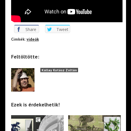
Share
Tweet
Cimkék:
videók
Feltöltötte:
Kállay Kotász Zoltán
Ezek is érdekelhetik!