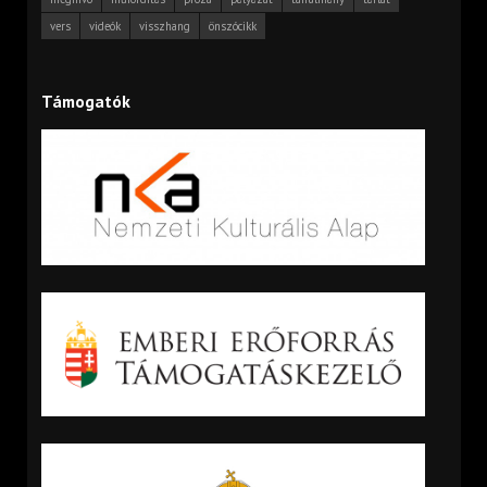
vers
videók
visszhang
önszócikk
Támogatók