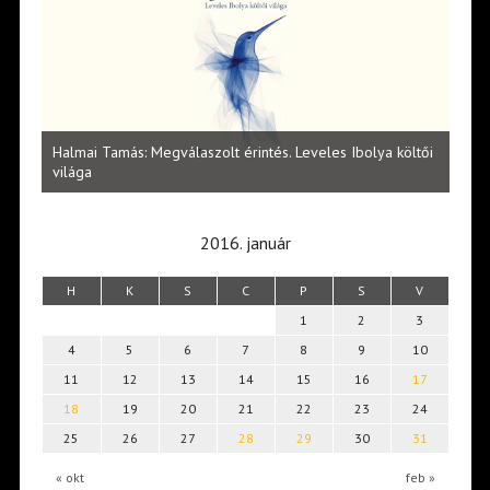
l
Halmai Tamás: Megválaszolt érintés. Leveles Ibolya költői
Laka
világa
2016. január
H
K
S
C
P
S
V
1
2
3
4
5
6
7
8
9
10
11
12
13
14
15
16
17
18
19
20
21
22
23
24
25
26
27
28
29
30
31
« okt
feb »