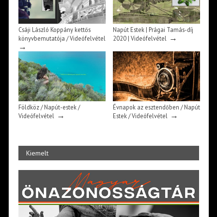
Csáji László Koppány kettős
Napút Estek | Prágai Tamás-díj
→
könyvbemutatója / Videófelvétel
2020 | Videófelvétel
→
Földköz / Napút-estek /
Évnapok az esztendőben / Napút
→
→
Videófelvétel
Estek / Videófelvétel
Kiemelt