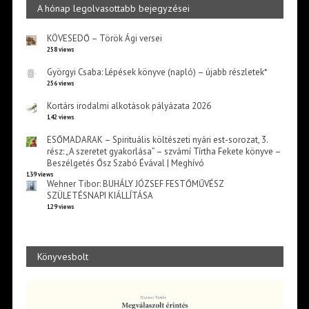
A hónap legolvasottabb bejegyzései
KÖVESEDŐ – Török Ági versei
258 views
Györgyi Csaba: Lépések könyve (napló) – újabb részletek*
256 views
Kortárs irodalmi alkotások pályázata 2026
142 views
ESŐMADARAK – Spirituális költészeti nyári est-sorozat, 3.
rész: „A szeretet gyakorlása” – szvámí Tírtha Fekete könyve –
Beszélgetés Ősz Szabó Évával | Meghívó
139 views
Wehner Tibor: BUHÁLY JÓZSEF FESTŐMŰVÉSZ
SZÜLETÉSNAPI KIÁLLÍTÁSA
129 views
Könyvesbolt