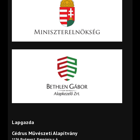
Lapgazda
Cédrus Művészeti Alapítvány
1136 Budapest, Pannónia u. 6.