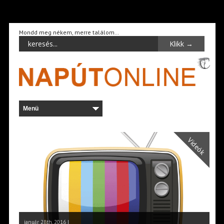
Mondd meg nékem, merre találom…
Videók
január 28th, 2016 |