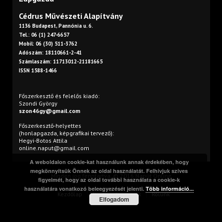
Cédrus Művészeti Alapítvány
1136 Budapest, Pannónia u. 6.
Tel.: 06 (1) 247-6657
Mobil: 06 (30) 511-3762
Adószám: 18110661-2-41
Számlaszám: 11713012-21181665
ISSN 1588-1466
Főszerkesztő és felelős kiadó:
Szondi György
szon46gy@gmail.com
Főszerkesztő-helyettes
(honlapgazda, képgrafikai tervező):
Hegyi-Botos Attila
online.naput@gmail.com
A weboldalon cookie-kat használunk annak érdekében, hogy
megkönnyítsük Önnek az oldal használatát. Felhívjuk szíves
Minden jog fenntartva. © 2016 Napút Online
figyelmét, hogy az oldal további használata a cookie-k
használatára vonatkozó beleegyezését jelenti.
Több információ...
Kezdőlap
Print
Szerzőink
Rólunk
Elfogadom