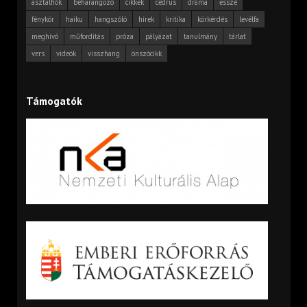
asztalfiók
beharangozó
cikkek
cédrus
dráma
esszé
fénykör
haiku
hangszóló
hírek
kritika
körkérdés
levélfa
meghívó
műfordítás
próza
pályázat
tanulmány
tárlat
vers
videók
visszhang
önszócikk
Támogatók