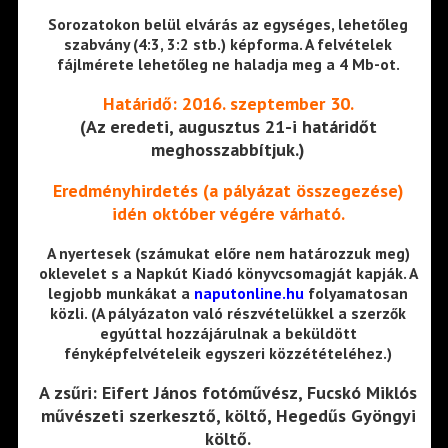
Sorozatokon belül elvárás az egységes, lehetőleg
szabvány (4:3, 3:2 stb.) képforma. A felvételek
fájlmérete lehetőleg ne haladja meg a 4 Mb-ot.
Határidő: 2016. szeptember 30.
(Az eredeti, augusztus 21-i határidőt
meghosszabbítjuk.)
Eredményhirdetés (a pályázat összegezése)
idén október végére várható.
A nyertesek (számukat előre nem határozzuk meg)
oklevelet s a Napkút Kiadó könyvcsomagját kapják. A
legjobb munkákat a
naputonline.hu
folyamatosan
közli. (A pályázaton való részvételükkel a szerzők
egyúttal hozzájárulnak a beküldött
fényképfelvételeik egyszeri közzétételéhez.)
A zsűri: Eifert János fotóművész, Fucskó Miklós
művészeti szerkesztő, költő, Hegedűs Gyöngyi
költő.