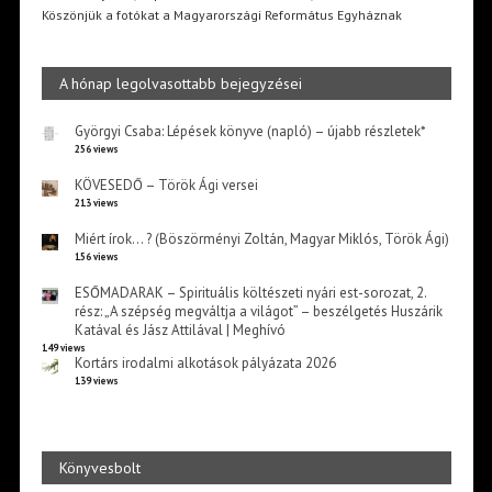
Köszönjük a fotókat a Magyarországi Református Egyháznak
A hónap legolvasottabb bejegyzései
Györgyi Csaba: Lépések könyve (napló) – újabb részletek*
256 views
KÖVESEDŐ – Török Ági versei
213 views
Miért írok… ? (Böszörményi Zoltán, Magyar Miklós, Török Ági)
156 views
ESŐMADARAK – Spirituális költészeti nyári est-sorozat, 2.
rész: „A szépség megváltja a világot” – beszélgetés Huszárik
Katával és Jász Attilával | Meghívó
149 views
Kortárs irodalmi alkotások pályázata 2026
139 views
Könyvesbolt