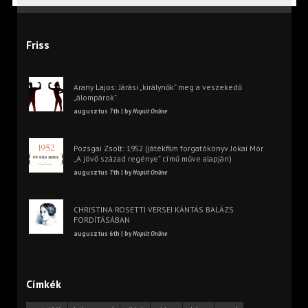
Friss
Arany Lajos: Járási „királynők” meg a veszekedő
„álompárok”
augusztus 7th | by
Napút Online
Pozsgai Zsolt: 1952 (játékfilm forgatókönyv Jókai Mór
„A jövő század regénye” című műve alapján)
augusztus 7th | by
Napút Online
CHRISTINA ROSETTI VERSEI KÁNTÁS BALÁZS
FORDÍTÁSÁBAN
augusztus 6th | by
Napút Online
Címkék