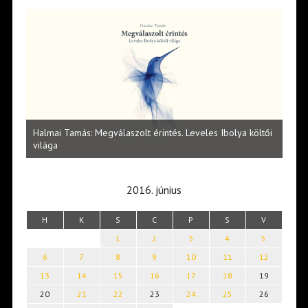
l
Halmai Tamás: Megválaszolt érintés. Leveles Ibolya költői
Laka
világa
2016. június
H
K
S
C
P
S
V
1
2
3
4
5
6
7
8
9
10
11
12
13
14
15
16
17
18
19
20
21
22
23
24
25
26