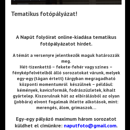
Tematikus fotópályázat!
A Napút folyóirat online-kiadása tematikus
fotópályázatot hirdet.
A témát a versenyre jelentkezők maguk határozzák
meg.
Hét-tizenkettő – fekete-fehér vagy színes –
fényképfelvételből álló sorozatokat várunk, melyek
egy-egy (tágan értett) tárgyban megragadható
központi momentumról készülnek – például:
kémények, kavicsformák, fodrászüzletek, kihalt
gyártelep. Kiszorulnak hát az elbírálásból az olyan
(jobbára) elvont fogalmak ihlette alkotások, mint:
merengés, álom, grimaszok…
Egy-egy pályázó maximum három sorozatot
küldhet el címünkre:
naputfoto@gmail.com
.