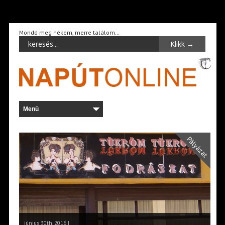
Mondd meg nékem, merre találom…
Pályázat
június 30th, 2016 |