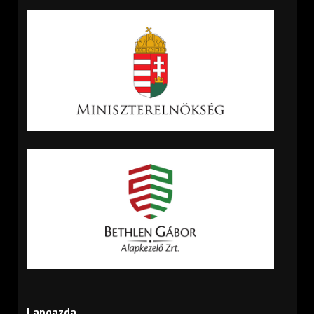
Lapgazda