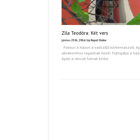
Zila Teodóra: Két vers
június 25th, 2016 |
by Napút Online
Pantun A házon a vadszőlő körbemászott, éjj
ablakomhoz ragadnak kezei: fojtogatja a háza
Apán a ráncok futnak körbe.