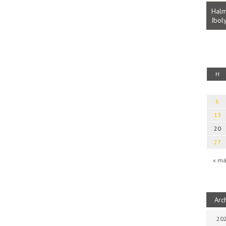
Parvathy Baul: A NAGY LELKEK DALAI.
Bevezetés a bául ösvénybe (Fordította:
Halm
Rideg Zsófia)
Iboly
uz
H
6
13
20
27
« má
Arc
202