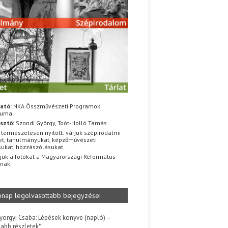
ató:
NKA Összművészeti Programok
iuma
sztő:
Szondi György, Toót-Holló Tamás
 természetesen nyitott: várjuk szépirodalmi
t, tanulmányukat, képzőművészeti
sukat, hozzászólásukat.
jük a fotókat a Magyarországi Református
znak
ónap legolvasottabb bejegyzései
yörgyi Csaba: Lépések könyve (napló) –
jabb részletek*