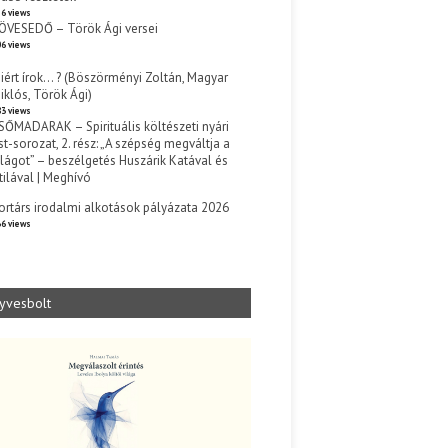
6 views
ÖVESEDŐ – Török Ági versei
6 views
iért írok… ? (Böszörményi Zoltán, Magyar
iklós, Török Ági)
3 views
SŐMADARAK – Spirituális költészeti nyári
st-sorozat, 2. rész: „A szépség megváltja a
ilágot” – beszélgetés Huszárik Katával és
tilával | Meghívó
s
ortárs irodalmi alkotások pályázata 2026
6 views
yvesbolt