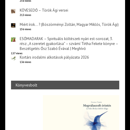
256 views
KÖVESEDŐ – Török Ági versei
213 views
Miért írok… ? (Böszörményi Zoltán, Magyar Miklós, Török Ági)
156 views
ESŐMADARAK – Spirituális költészeti nyári est-sorozat, 3.
rész: „A szeretet gyakorlása” – szvámí Tírtha Fekete könyve –
Beszélgetés Ősz Szabó Évával | Meghívó
137 views
Kortárs irodalmi alkotások pályázata 2026
136 views
Könyvesbolt