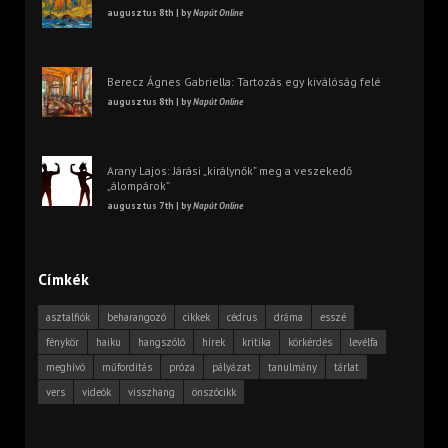
augusztus 8th | by
Napút Online
Berecz Ágnes Gabriella: Tartozás egy kiválóság felé
augusztus 8th | by
Napút Online
Arany Lajos: Járási „királynők” meg a veszekedő
„álompárok”
augusztus 7th | by
Napút Online
Címkék
asztalfiók
beharangozó
cikkek
cédrus
dráma
esszé
fénykör
haiku
hangszóló
hírek
kritika
körkérdés
levélfa
meghívó
műfordítás
próza
pályázat
tanulmány
tárlat
vers
videók
visszhang
önszócikk