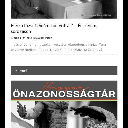
Merza József: Ádám, hol voltál? – Én, kérem,
sorozáson
június 17th, 2016 |
by Napút Online
Idős úr ül kempingszéken Kesztölc közelében, a Kinizsi Túra
ösvénye mellett. „Tudod, kit vár?” – kérdi Zsuzska Zoli nevű
Kiemelt