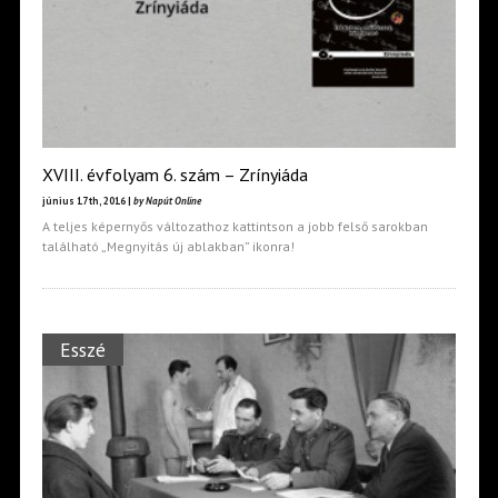
XVIII. évfolyam 6. szám – Zrínyiáda
június 17th, 2016 |
by Napút Online
A teljes képernyős változathoz kattintson a jobb felső sarokban
található „Megnyitás új ablakban” ikonra!
Esszé