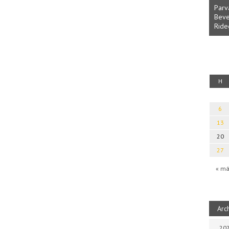
Parv
Beve
Ride
fényből
Káplán Géza: Erotikai kalauz
H
6
13
20
27
« má
Arc
202