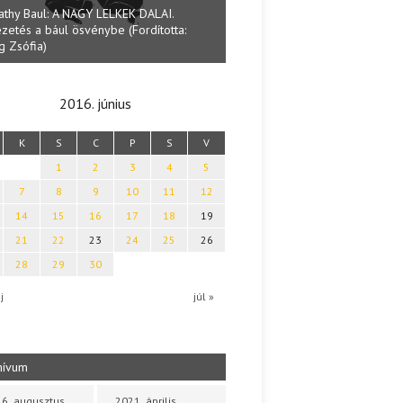
athy Baul: A NAGY LELKEK DALAI.
zetés a bául ösvénybe (Fordította:
Halmai Tamás: Megválaszolt ér
g Zsófia)
Ibolya költői világa
2016. június
K
S
C
P
S
V
1
2
3
4
5
7
8
9
10
11
12
14
15
16
17
18
19
21
22
23
24
25
26
28
29
30
j
júl »
hívum
6. augusztus
2021. április