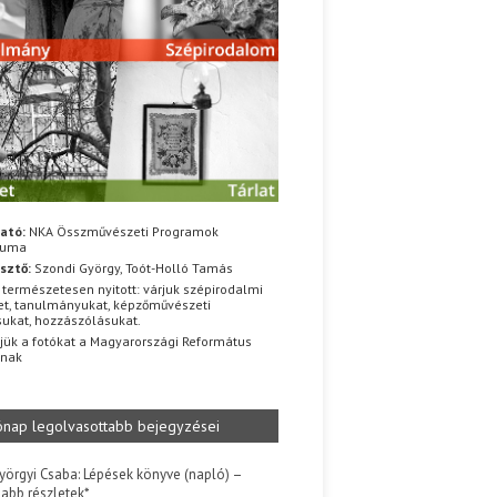
ató:
NKA Összművészeti Programok
iuma
sztő:
Szondi György, Toót-Holló Tamás
 természetesen nyitott: várjuk szépirodalmi
t, tanulmányukat, képzőművészeti
sukat, hozzászólásukat.
jük a fotókat a Magyarországi Református
znak
ónap legolvasottabb bejegyzései
yörgyi Csaba: Lépések könyve (napló) –
jabb részletek*