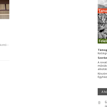
kettő –
Támog
Kollég
Szerke
A rovat
művüke
alkotá
Köszön
Egyhá
A h
G
ú