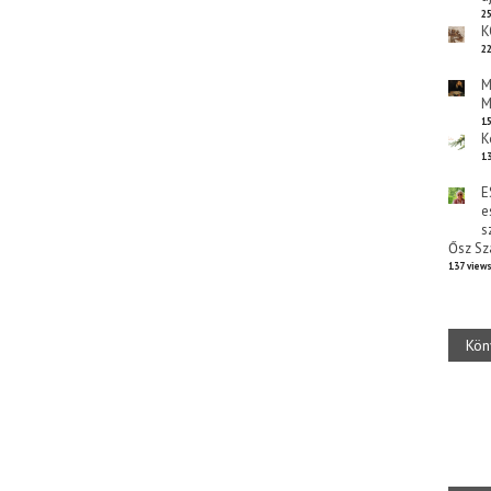
25
K
22
M
M
15
K
13
E
e
s
Ősz Sz
137 view
Kön