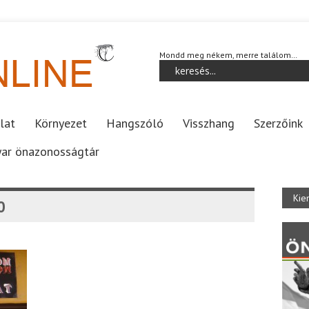
Mondd meg nékem, merre találom…
lat
Környezet
Hangszóló
Visszhang
Szerzőink
ar önazonosságtár
Kie
0