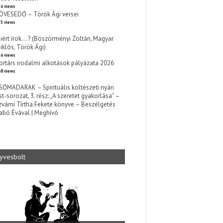
6 views
ÖVESEDŐ – Török Ági versei
5 views
iért írok… ? (Böszörményi Zoltán, Magyar
iklós, Török Ági)
6 views
ortárs irodalmi alkotások pályázata 2026
8 views
SŐMADARAK – Spirituális költészeti nyári
st-sorozat, 3. rész: „A szeretet gyakorlása” –
zvámí Tírtha Fekete könyve – Beszélgetés
abó Évával | Meghívó
s
yvesbolt