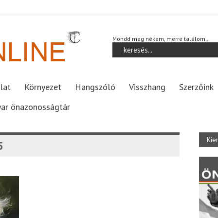
Mondd meg nékem, merre találom…
lat
Környezet
Hangszóló
Visszhang
Szerzőink
ar önazonosságtár
Kie
5