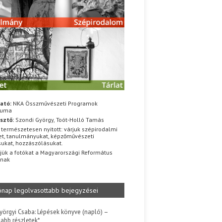
ató:
NKA Összművészeti Programok
iuma
sztő:
Szondi György, Toót-Holló Tamás
 természetesen nyitott: várjuk szépirodalmi
t, tanulmányukat, képzőművészeti
sukat, hozzászólásukat.
jük a fotókat a Magyarországi Református
znak
ónap legolvasottabb bejegyzései
yörgyi Csaba: Lépések könyve (napló) –
jabb részletek*