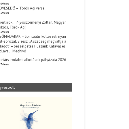
6 views
ÖVESEDŐ – Török Ági versei
3 views
iért írok… ? (Böszörményi Zoltán, Magyar
iklós, Török Ági)
3 views
SŐMADARAK – Spirituális költészeti nyári
st-sorozat, 2. rész: „A szépség megváltja a
ilágot” – beszélgetés Huszárik Katával és
tilával | Meghívó
s
ortárs irodalmi alkotások pályázata 2026
7 views
yvesbolt