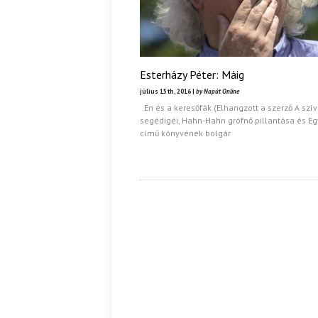
Esterházy Péter: Máig
július 15th, 2016 |
by Napút Online
Én és a keresőfák (Elhangzott a szerző A szív
segédigéi, Hahn-Hahn grófnő pillantása és Eg
című könyvének bolgár