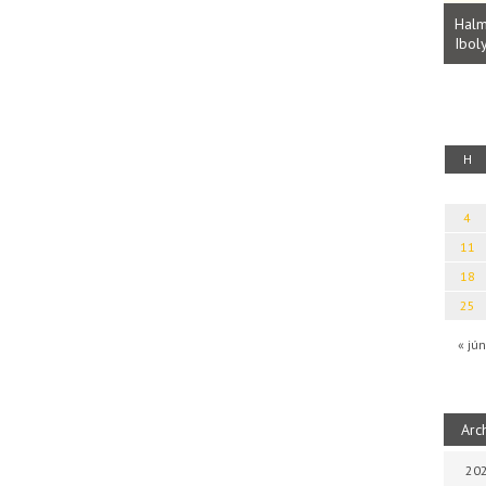
Parvathy Baul: A NAGY LELKEK DALAI.
Bevezetés a bául ösvénybe (Fordította:
Halm
Rideg Zsófia)
Iboly
uz
H
4
11
18
25
« jún
Arc
202