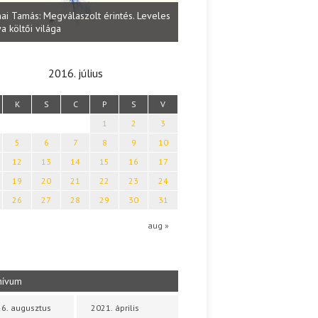
Lakatos Fleisz Katalin: Vasárna
ai Tamás: Megválaszolt érintés. Leveles
Sárszegen
a költői világa
2016. július
K
S
C
P
S
V
1
2
3
5
6
7
8
9
10
12
13
14
15
16
17
19
20
21
22
23
24
26
27
28
29
30
31
aug »
hívum
6. augusztus
2021. április