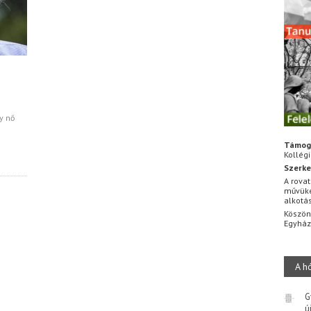
y nő
Támog
Kollég
Szerke
A rovat
művüke
alkotá
Köszön
Egyhá
A h
G
ú