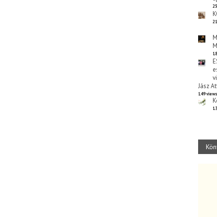
25
K
21
M
M
18
E
e
v
Jász At
149 view
K
13
Kön