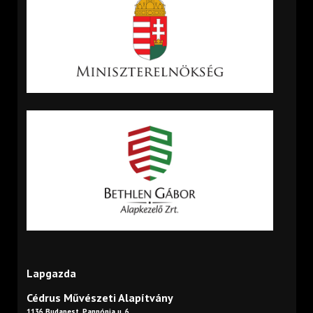
Lapgazda
Cédrus Művészeti Alapítvány
1136 Budapest, Pannónia u. 6.