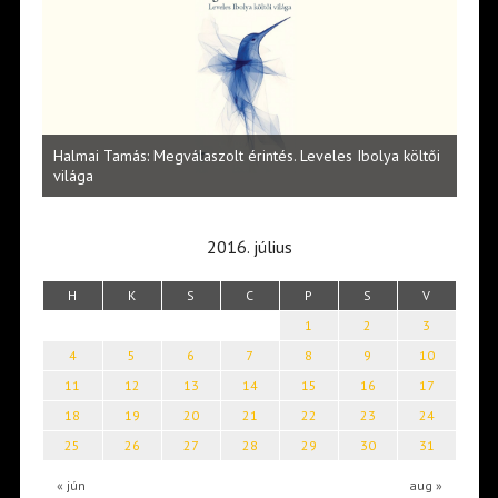
l
Halmai Tamás: Megválaszolt érintés. Leveles Ibolya költői
Laka
világa
2016. július
H
K
S
C
P
S
V
1
2
3
4
5
6
7
8
9
10
11
12
13
14
15
16
17
18
19
20
21
22
23
24
25
26
27
28
29
30
31
« jún
aug »