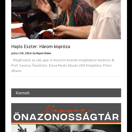
Hajós Eszter: Három kispróza
július 5th, 2016 |
by Napút Online
Megfordult az idő, apa. A Voynich-kézirat megfejtése Audenis &
Prof. Saulius Šiaučiulis: Eisva Mudu Abudu (XIX Klaipėdos Pilies
džiazo
Kiemelt