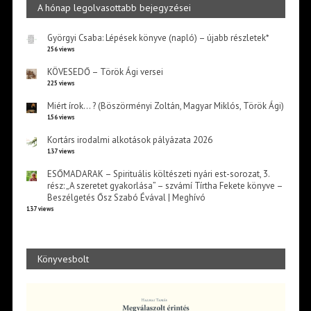
A hónap legolvasottabb bejegyzései
Györgyi Csaba: Lépések könyve (napló) – újabb részletek*
256 views
KÖVESEDŐ – Török Ági versei
225 views
Miért írok… ? (Böszörményi Zoltán, Magyar Miklós, Török Ági)
156 views
Kortárs irodalmi alkotások pályázata 2026
137 views
ESŐMADARAK – Spirituális költészeti nyári est-sorozat, 3.
rész: „A szeretet gyakorlása” – szvámí Tírtha Fekete könyve –
Beszélgetés Ősz Szabó Évával | Meghívó
137 views
Könyvesbolt