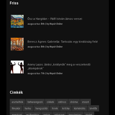
Friss
Ősz a Hargitán – Pálfi István János versei
augusztus 8th | by
Napút Online
Berecz Ágnes Gabriella: Tartozás egy kiválóság felé
augusztus 8th | by
Napút Online
Arany Lajos: Járási „királynők” meg a veszekedő
„álompárok”
augusztus 7th | by
Napút Online
Címkék
asztalfiók
beharangozó
cikkek
cédrus
dráma
esszé
fénykör
haiku
hangszóló
hírek
kritika
körkérdés
levélfa
meghívó
műfordítás
próza
pályázat
tanulmány
tárlat