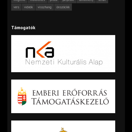
vers
videók
visszhang
önszócikk
Támogatók