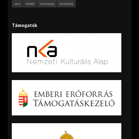
vers
videók
visszhang
önszócikk
Támogatók