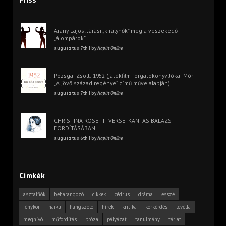
Arany Lajos: Járási „királynők” meg a veszekedő
„álompárok”
augusztus 7th | by
Napút Online
Pozsgai Zsolt: 1952 (játékfilm forgatókönyv Jókai Mór
„A jövő század regénye” című műve alapján)
augusztus 7th | by
Napút Online
CHRISTINA ROSETTI VERSEI KÁNTÁS BALÁZS
FORDÍTÁSÁBAN
augusztus 6th | by
Napút Online
Címkék
asztalfiók
beharangozó
cikkek
cédrus
dráma
esszé
fénykör
haiku
hangszóló
hírek
kritika
körkérdés
levélfa
meghívó
műfordítás
próza
pályázat
tanulmány
tárlat