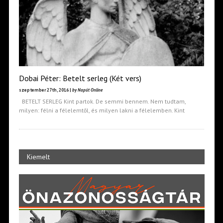
Dobai Péter: Betelt serleg (Két vers)
szeptember 27th, 2016 |
by Napút Online
BETELT SERLEG Kint partok. De semmi bennem. Nem tudtam,
milyen: félni a félelemtől, és milyen lakni a félelemben. Kint
Kiemelt