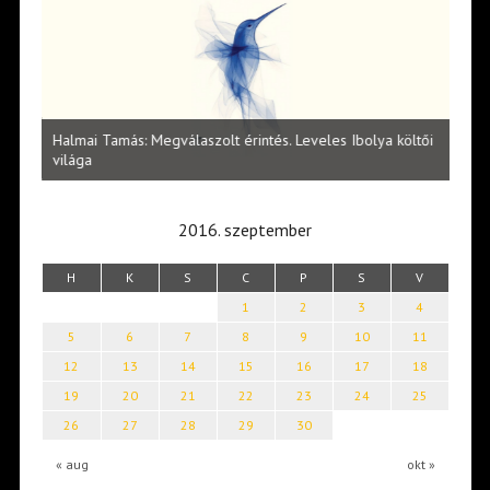
l
Halmai Tamás: Megválaszolt érintés. Leveles Ibolya költői
Laka
világa
2016. szeptember
H
K
S
C
P
S
V
1
2
3
4
5
6
7
8
9
10
11
12
13
14
15
16
17
18
19
20
21
22
23
24
25
26
27
28
29
30
« aug
okt »