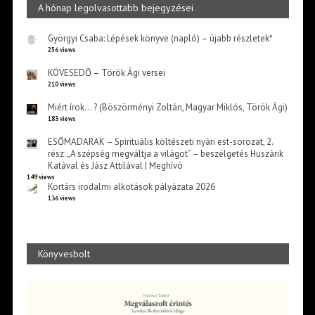
A hónap legolvasottabb bejegyzései
Györgyi Csaba: Lépések könyve (napló) – újabb részletek*
256 views
KÖVESEDŐ – Török Ági versei
210 views
Miért írok… ? (Böszörményi Zoltán, Magyar Miklós, Török Ági)
183 views
ESŐMADARAK – Spirituális költészeti nyári est-sorozat, 2.
rész: „A szépség megváltja a világot” – beszélgetés Huszárik
Katával és Jász Attilával | Meghívó
149 views
Kortárs irodalmi alkotások pályázata 2026
136 views
Könyvesbolt