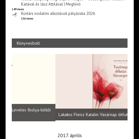
Katával és Jász Attilával | Meghívó
149 views
Kortárs irodalmi alkotások pályázata 2026
136 views
Könyvesbolt
Vité
ltői
irod
Lakatos Fleisz Katalin: Vasárnap délután Sárszegen
erej
2017. április