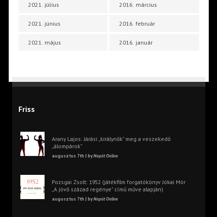
2021. július
2016. március
2021. június
2016. február
2021. május
2016. január
Friss
Arany Lajos: Járási „királynők” meg a veszekedő
„álompárok”
augusztus 7th | by
Napút Online
Pozsgai Zsolt: 1952 (játékfilm forgatókönyv Jókai Mór
„A jövő század regénye” című műve alapján)
augusztus 7th | by
Napút Online