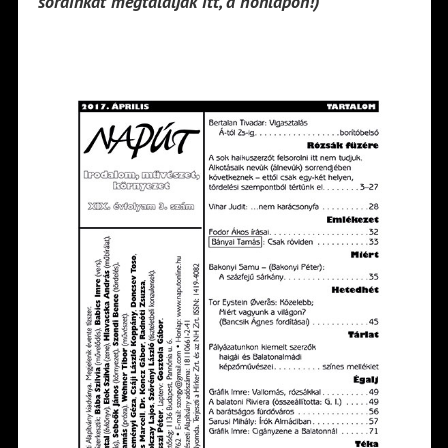
sorainkat megtalálják itt, a honlapon!)