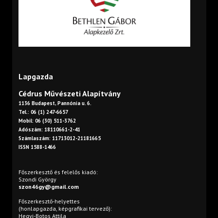
Lapgazda
Cédrus Művészeti Alapítvány
1136 Budapest, Pannónia u. 6.
Tel.: 06 (1) 247-6657
Mobil: 06 (30) 511-3762
Adószám: 18110661-2-41
Számlaszám: 11713012-21181665
ISSN 1588-1466
Főszerkesztő és felelős kiadó:
Szondi György
szon46gy@gmail.com
Főszerkesztő-helyettes
(honlapgazda, képgrafikai tervező):
Hegyi-Botos Attila