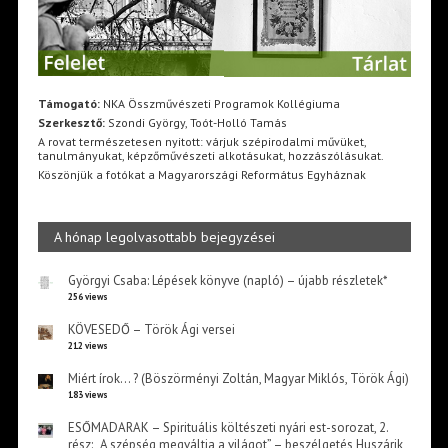
Támogató:
NKA Összművészeti Programok Kollégiuma
Szerkesztő:
Szondi György, Toót-Holló Tamás
A rovat természetesen nyitott: várjuk szépirodalmi művüket,
tanulmányukat, képzőművészeti alkotásukat, hozzászólásukat.
Köszönjük a fotókat a Magyarországi Református Egyháznak
A hónap legolvasottabb bejegyzései
Györgyi Csaba: Lépések könyve (napló) – újabb részletek*
256 views
KÖVESEDŐ – Török Ági versei
212 views
Miért írok… ? (Böszörményi Zoltán, Magyar Miklós, Török Ági)
183 views
ESŐMADARAK – Spirituális költészeti nyári est-sorozat, 2.
rész: „A szépség megváltja a világot” – beszélgetés Huszárik