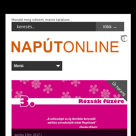
Mondd meg nékem, merre találom…
Út-harang
április 13th, 2017 |