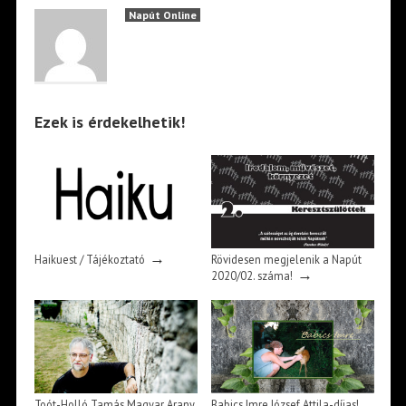
Napút Online
Ezek is érdekelhetik!
→
Haikuest / Tájékoztató
Rövidesen megjelenik a Napút
→
2020/02. száma!
Toót-Holló Tamás Magyar Arany
Babics Imre József Attila-díjas!