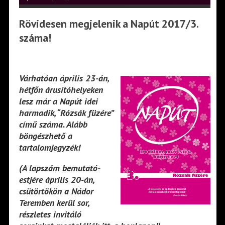
Rövidesen megjelenik a Napút 2017/3.
száma!
Várhatóan április 23-án,
hétfőn árusítóhelyeken
lesz már a Napút idei
harmadik, “Rózsák füzére”
című száma. Alább
böngészhető a
tartalomjegyzék!
(A lapszám bemutató-
estjére április 20-án,
csütörtökön a Nádor
Teremben kerül sor,
részletes invitáló