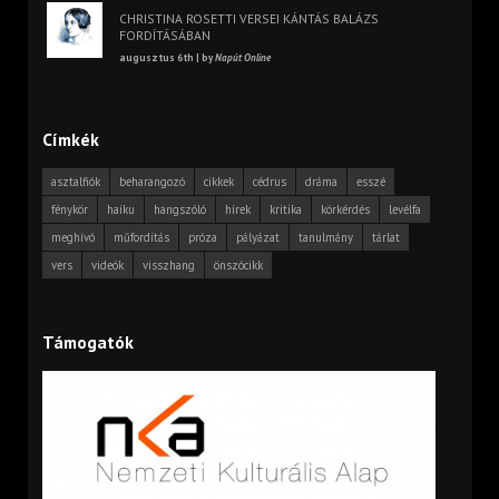
CHRISTINA ROSETTI VERSEI KÁNTÁS BALÁZS
FORDÍTÁSÁBAN
augusztus 6th | by
Napút Online
Címkék
asztalfiók
beharangozó
cikkek
cédrus
dráma
esszé
fénykör
haiku
hangszóló
hírek
kritika
körkérdés
levélfa
meghívó
műfordítás
próza
pályázat
tanulmány
tárlat
vers
videók
visszhang
önszócikk
Támogatók