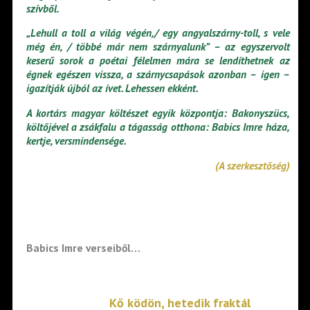
szívből.
„Lehull a toll a világ végén,/ egy angyalszárny-toll, s vele
még én, / többé már nem szárnyalunk” – az egyszervolt
keserű sorok a poétai félelmen mára se lendíthetnek az
égnek egészen vissza, a szárnycsapások azonban – igen –
igazítják újból az ívet. Lehessen ekként.
A kortárs magyar költészet egyik központja: Bakonyszücs,
költőjével a zsákfalu a tágasság otthona: Babics Imre háza,
kertje, versmindensége.
(A szerkesztőség)
Babics Imre verseiből…
Kő ködön, hetedik fraktál