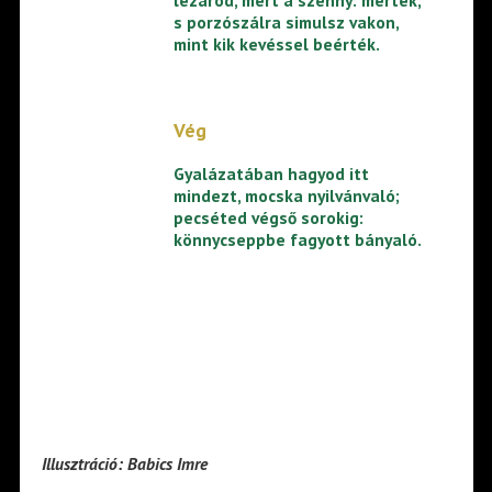
s porzószálra simulsz vakon,
mint kik kevéssel beérték.
Vég
Gyalázatában hagyod itt
mindezt, mocska nyilvánvaló;
pecséted végső sorokig:
könnycseppbe fagyott bányaló.
Illusztráció: Babics Imre