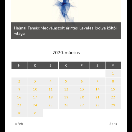
l
Halmai Tamás: Megválaszolt érintés. Leveles Ibolya költői
Laka
világa
2020. március
H
K
S
C
P
S
V
1
2
3
4
5
6
7
8
9
10
11
12
13
14
15
16
17
18
19
20
21
22
23
24
25
26
27
28
29
30
31
« feb
ápr »