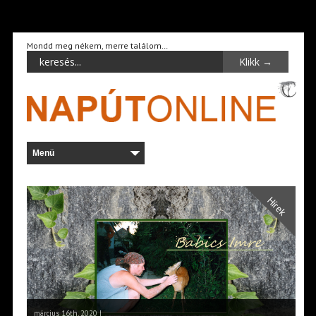
Mondd meg nékem, merre találom…
Hírek
március 16th, 2020 |