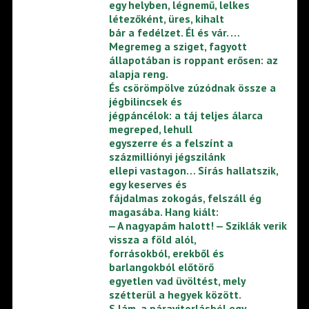
egy helyben, légnemű, lelkes
létezőként, üres, kihalt
bár a fedélzet. Él és vár. …
Megremeg a sziget, fagyott
állapotában is roppant erősen: az
alapja reng.
És csörömpölve zúzódnak össze a
jégbilincsek és
jégpáncélok: a táj teljes álarca
megreped, lehull
egyszerre és a felszínt a
százmilliónyi jégszilánk
ellepi vastagon… Sírás hallatszik,
egy keserves és
fájdalmas zokogás, felszáll ég
magasába. Hang kiált:
‒ A nagyapám halott! ‒ Sziklák verik
vissza a föld alól,
forrásokból, erekből és
barlangokból előtörő
egyetlen vad üvöltést, mely
szétterül a hegyek között.
S lám, a páravitorlásból egy