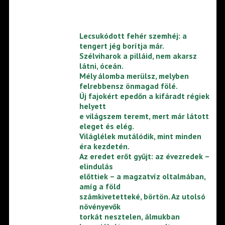
Lecsukódott fehér szemhéj: a
tengert jég borítja már.
Szélviharok a pilláid, nem akarsz
látni, óceán.
Mély álomba merülsz, melyben
felrebbensz önmagad fölé.
Új fajokért epedőn a kifáradt régiek
helyett
e világszem teremt, mert már látott
eleget és elég.
Világlélek mutálódik, mint minden
éra kezdetén.
Az eredet erőt gyűjt: az évezredek –
elindulás
előttiek – a magzatvíz oltalmában,
amíg a föld
számkivetetteké, börtön. Az utolsó
növényevők
torkát nesztelen, álmukban