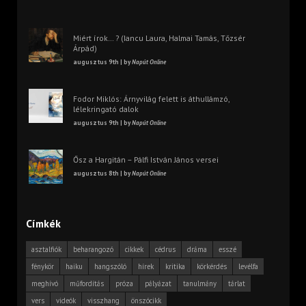
Miért írok… ? (Iancu Laura, Halmai Tamás, Tőzsér
Árpád)
augusztus 9th | by
Napút Online
Fodor Miklós: Árnyvilág felett is áthullámzó,
lélekringató dalok
augusztus 9th | by
Napút Online
Ősz a Hargitán – Pálfi István János versei
augusztus 8th | by
Napút Online
Címkék
asztalfiók
beharangozó
cikkek
cédrus
dráma
esszé
fénykör
haiku
hangszóló
hírek
kritika
körkérdés
levélfa
meghívó
műfordítás
próza
pályázat
tanulmány
tárlat
vers
videók
visszhang
önszócikk