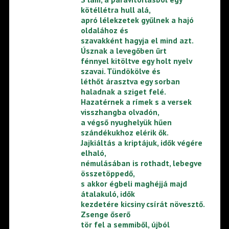
kötéllétra hull alá,
apró lélekzetek gyűlnek a hajó
oldalához és
szavakként hagyja el mind azt.
Úsznak a levegőben űrt
fénnyel kitöltve egy holt nyelv
szavai. Tündökölve és
léthőt árasztva egy sorban
haladnak a sziget felé.
Hazatérnek a rímek s a versek
visszhangba olvadón,
a végső nyughelyük hűen
szándékukhoz elérik ők.
Jajkiáltás a kriptájuk, idők végére
elhaló,
némulásában is rothadt, lebegve
összetöppedő,
s akkor égbeli maghéjjá majd
átalakuló, idők
kezdetére kicsiny csírát növesztő.
Zsenge őserő
tör fel a semmiből, újból