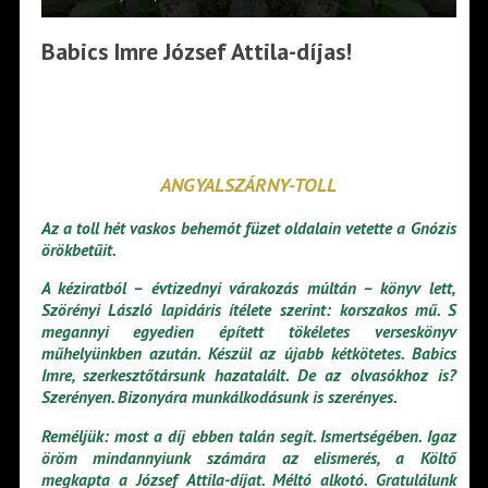
Babics Imre József Attila-díjas!
ANGYALSZÁRNY-TOLL
Az a toll hét vaskos behemót füzet oldalain vetette a Gnózis
örökbetűit.
A kéziratból – évtizednyi várakozás múltán – könyv lett,
Szörényi László lapidáris ítélete szerint: korszakos mű. S
megannyi egyedien épített tökéletes verseskönyv
műhelyünkben azután. Készül az újabb kétkötetes. Babics
Imre, szerkesztőtársunk hazatalált. De az olvasókhoz is?
Szerényen. Bizonyára munkálkodásunk is szerényes.
Reméljük: most a díj ebben talán segít. Ismertségében. Igaz
öröm mindannyiunk számára az elismerés, a Költő
megkapta a József Attila-díjat. Méltó alkotó. Gratulálunk