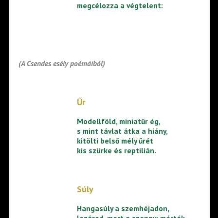
megcélozza a végtelent:
(A Csendes esély poémáiból)
Űr
Modellföld, miniatűr ég,
s mint távlat átka a hiány,
kitölti belső mély űrét
kis szürke és reptilián.
Súly
Hangasúly a szemhéjadon,
lezárod, mert a szenny: mérték,