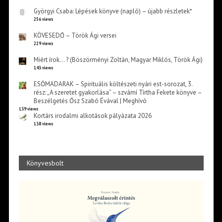
Györgyi Csaba: Lépések könyve (napló) – újabb részletek*
256 views
KÖVESEDŐ – Török Ági versei
229 views
Miért írok… ? (Böszörményi Zoltán, Magyar Miklós, Török Ági)
143 views
ESŐMADARAK – Spirituális költészeti nyári est-sorozat, 3.
rész: „A szeretet gyakorlása” – szvámí Tírtha Fekete könyve –
Beszélgetés Ősz Szabó Évával | Meghívó
139 views
Kortárs irodalmi alkotások pályázata 2026
138 views
Könyvesbolt