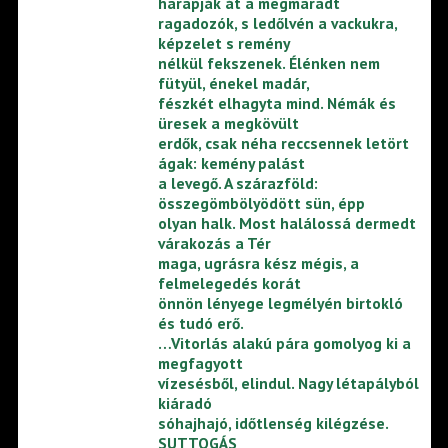
harapják át a megmaradt
ragadozók, s ledőlvén a vackukra,
képzelet s remény
nélkül fekszenek. Élénken nem
fütyül, énekel madár,
fészkét elhagyta mind. Némák és
üresek a megkövült
erdők, csak néha reccsennek letört
ágak: kemény palást
a levegő. A szárazföld:
összegömbölyödött sün, épp
olyan halk. Most halálossá dermedt
várakozás a Tér
maga, ugrásra kész mégis, a
felmelegedés korát
önnön lényege legmélyén birtokló
és tudó erő.
…Vitorlás alakú pára gomolyog ki a
megfagyott
vízesésből, elindul. Nagy létapályból
kiáradó
sóhajhajó, időtlenség kilégzése.
SUTTOGÁS