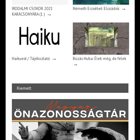
→
IRODALMI CSOKOR 2021
Németh Erzsébet: Eliziádok
→
KARÁCSONYÁRA (1.)
→
Haikuest / Tájékoztató
Búzás Huba: Élek még, de félek
→
Kiemelt