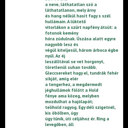
a neve, láthatatlan szó a
láthatatlanon, mely árny
és hang nélkül hasít fagy s szél
hullámain. A lüktető
vitorlákon a szűrt napfény átsüt: a
fotonok kemény
hóra zúdulnak. Úszása alatt egyre
nagyobb lesz és
végül kiteljesül, három árboca égbe
nyúl. Az éj
leszálltával se vet horgonyt,
töretlenül suhan tovább.
Gleccsereket hagy el, tundrák fehér
síkját, amíg elér
a tengerhez, a megdermedt
jéghullámok fölött a Hold
fénye ama közeg, melyben
mozdulhat a hajólapát;
telihold ragyog. Egy déli szigetnél,
kis öbölben, úgy
úgy tűnik, úti céljához ér. Ring a
levegőben, áll