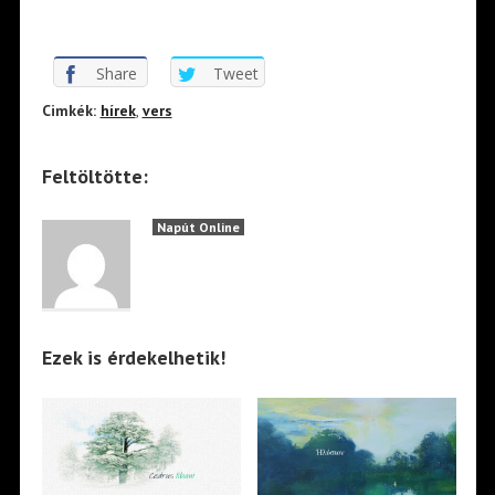
Share
Tweet
Cimkék:
hírek
,
vers
Feltöltötte:
Napút Online
Ezek is érdekelhetik!