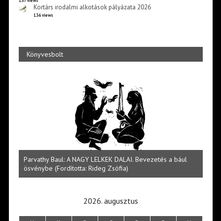
137 views
Kortárs irodalmi alkotások pályázata 2026
136 views
Könyvesbolt
bául
Halmai Tamás: Megválaszolt érintés. Leveles Ibolya költői
L
világa
2026. augusztus