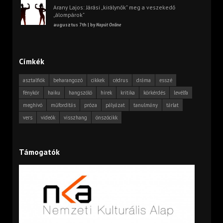
Arany Lajos: Járási „királynők” meg a veszekedő
„álompárok”
augusztus 7th | by
Napút Online
Címkék
asztalfiók
beharangozó
cikkek
cédrus
dráma
esszé
fénykör
haiku
hangszóló
hírek
kritika
körkérdés
levélfa
meghívó
műfordítás
próza
pályázat
tanulmány
tárlat
vers
videók
visszhang
önszócikk
Támogatók