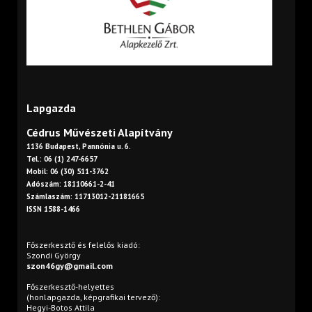
Lapgazda
Cédrus Művészeti Alapítvány
1136 Budapest, Pannónia u. 6.
Tel.: 06 (1) 247-6657
Mobil: 06 (30) 511-3762
Adószám: 18110661-2-41
Számlaszám: 11713012-21181665
ISSN 1588-1466
Főszerkesztő és felelős kiadó:
Szondi György
szon46gy@gmail.com
Főszerkesztő-helyettes
(honlapgazda, képgrafikai tervező):
Hegyi-Botos Attila