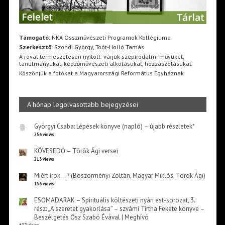
Támogató:
NKA Összművészeti Programok Kollégiuma
Szerkesztő:
Szondi György, Toót-Holló Tamás
A rovat természetesen nyitott: várjuk szépirodalmi művüket,
tanulmányukat, képzőművészeti alkotásukat, hozzászólásukat.
Köszönjük a fotókat a Magyarországi Református Egyháznak
A hónap legolvasottabb bejegyzései
Györgyi Csaba: Lépések könyve (napló) – újabb részletek*
256 views
KÖVESEDŐ – Török Ági versei
213 views
Miért írok… ? (Böszörményi Zoltán, Magyar Miklós, Török Ági)
156 views
ESŐMADARAK – Spirituális költészeti nyári est-sorozat, 3.
rész: „A szeretet gyakorlása” – szvámí Tírtha Fekete könyve –
Beszélgetés Ősz Szabó Évával | Meghívó