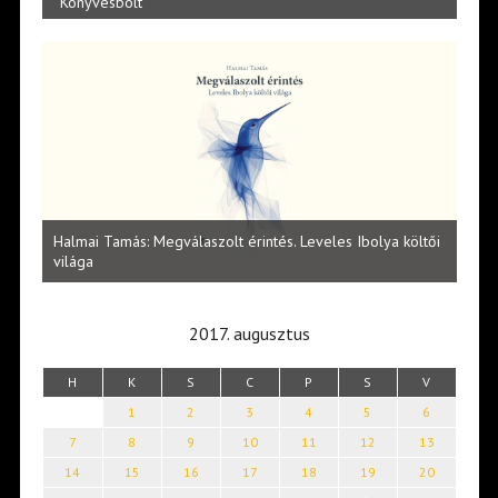
Könyvesbolt
l
Halmai Tamás: Megválaszolt érintés. Leveles Ibolya költői
Laka
világa
2017. augusztus
H
K
S
C
P
S
V
1
2
3
4
5
6
7
8
9
10
11
12
13
14
15
16
17
18
19
20