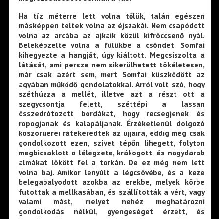
Ha tíz méterre lett volna tőlük, talán egészen
másképpen teltek volna az éjszakái. Nem csapódott
volna az arcába az ajkaik közül kifröccsenő nyál.
Beleképzelte volna a fülükbe a csöndet. Somfai
kihegyezte a hangját, úgy kiáltott. Megcsiszolta a
látását, ami persze nem sikerülhetett tökéletesen,
már csak azért sem, mert Somfai küszködött az
agyában működő gondolatokkal. Arról volt szó, hogy
széthúzza a mellét, illetve azt a részt ott a
szegycsontja felett, széttépi a lassan
összedrótozott bordákat, hogy recsegjenek és
ropogjanak és kalapáljanak. Érzéketlenül dolgozó
koszorúerei rátekeredtek az ujjaira, eddig még csak
gondolkozott ezen, szívet tépőn lihegett, folyton
megbicsaklott a lélegzete, krákogott, és nagydarab
almákat lökött fel a torkán. De ez még nem lett
volna baj. Amikor lenyúlt a légcsövébe, és a keze
belegabalyodott azokba az erekbe, melyek körbe
futottak a mellkasában, és szállították a vért, vagy
valami mást, melyet nehéz meghatározni
gondolkodás nélkül, gyengeséget érzett, és