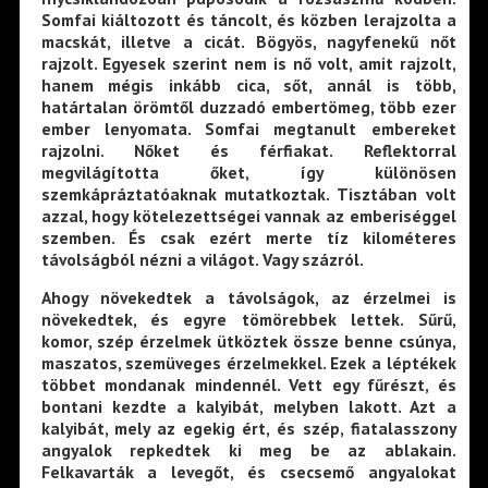
Somfai kiáltozott és táncolt, és közben lerajzolta a
macskát, illetve a cicát. Bögyös, nagyfenekű nőt
rajzolt. Egyesek szerint nem is nő volt, amit rajzolt,
hanem mégis inkább cica, sőt, annál is több,
határtalan örömtől duzzadó embertömeg, több ezer
ember lenyomata. Somfai megtanult embereket
rajzolni. Nőket és férfiakat. Reflektorral
megvilágította őket, így különösen
szemkápráztatóaknak mutatkoztak. Tisztában volt
azzal, hogy kötelezettségei vannak az emberiséggel
szemben. És csak ezért merte tíz kilométeres
távolságból nézni a világot. Vagy százról.
Ahogy növekedtek a távolságok, az érzelmei is
növekedtek, és egyre tömörebbek lettek. Sűrű,
komor, szép érzelmek ütköztek össze benne csúnya,
maszatos, szemüveges érzelmekkel. Ezek a léptékek
többet mondanak mindennél. Vett egy fűrészt, és
bontani kezdte a kalyibát, melyben lakott. Azt a
kalyibát, mely az egekig ért, és szép, fiatalasszony
angyalok repkedtek ki meg be az ablakain.
Felkavarták a levegőt, és csecsemő angyalokat