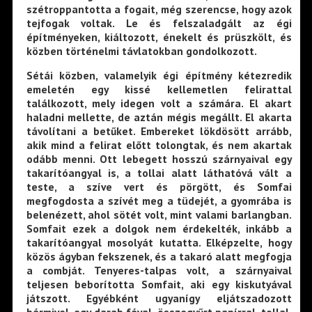
szétroppantotta a fogait, még szerencse, hogy azok
tejfogak voltak. Le és felszaladgált az égi
építményeken, kiáltozott, énekelt és prüszkölt, és
közben történelmi távlatokban gondolkozott.
Sétái közben, valamelyik égi építmény kétezredik
emeletén egy kissé kellemetlen felirattal
találkozott, mely idegen volt a számára. El akart
haladni mellette, de aztán mégis megállt. El akarta
távolítani a betűket. Embereket lökdösött arrább,
akik mind a felirat előtt tolongtak, és nem akartak
odább menni. Ott lebegett hosszú szárnyaival egy
takarítóangyal is, a tollai alatt láthatóvá vált a
teste, a szíve vert és pörgött, és Somfai
megfogdosta a szívét meg a tüdejét, a gyomrába is
belenézett, ahol sötét volt, mint valami barlangban.
Somfait ezek a dolgok nem érdekelték, inkább a
takarítóangyal mosolyát kutatta. Elképzelte, hogy
közös ágyban fekszenek, és a takaró alatt megfogja
a combját. Tenyeres-talpas volt, a szárnyaival
teljesen beborította Somfait, aki egy kiskutyával
játszott. Egyébként ugyanígy eljátszadozott