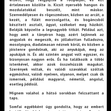
értelmesen közölte is. Kicsit nyersebb hangon és
mozdulatokkal beszélt, mint máskor.
Szenvedélyesen és rögeszmésen, közben az arcát, a
kezét, a fülét morzsolgatta, és bogáncsból
készített asztalt, ágyat, székeket meg házikót.
Beléjük képzelte a legnagyobb titkát. Például azt,
hogy amit a tányéron hagy, azért lejönnek az
angyalok és megeszik, és jóllakottan fulladozva,
mosolyogva, diadalmasan néznek körül, és közben a
jóistenre gondolnak, aki az anyukájuk, meg az
apukájuk is. És aki szintén angyal volt egyszer, és
bizonyosan nagyon erős. És ha találkozik a többi
istenkével, akkor azok összehúzzák magukat.
Szerények voltak, és valódi szavakkal szóltak
egymáshoz, valódi nyelven, olyanon, melyet csak ők
ismernek, például magyarul, németül, angolul,
esetleg jiddisül.
Mígnem valahol a hátsó sorokban felcsattant a
taps.
Somfai egyébként úgy gondolta, hogy az embert