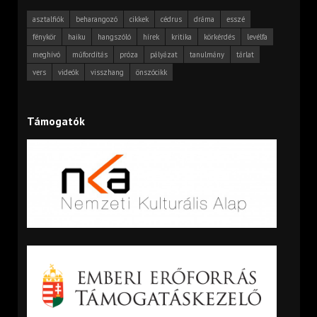
asztalfiók
beharangozó
cikkek
cédrus
dráma
esszé
fénykör
haiku
hangszóló
hírek
kritika
körkérdés
levélfa
meghívó
műfordítás
próza
pályázat
tanulmány
tárlat
vers
videók
visszhang
önszócikk
Támogatók