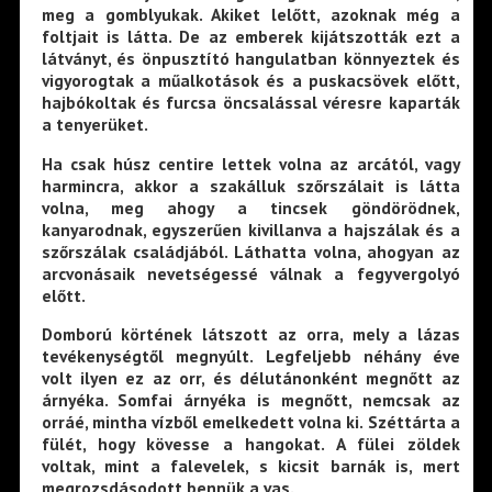
meg a gomblyukak. Akiket lelőtt, azoknak még a
foltjait is látta. De az emberek kijátszották ezt a
látványt, és önpusztító hangulatban könnyeztek és
vigyorogtak a műalkotások és a puskacsövek előtt,
hajbókoltak és furcsa öncsalással véresre kaparták
a tenyerüket.
Ha csak húsz centire lettek volna az arcától, vagy
harmincra, akkor a szakálluk szőrszálait is látta
volna, meg ahogy a tincsek göndörödnek,
kanyarodnak, egyszerűen kivillanva a hajszálak és a
szőrszálak családjából. Láthatta volna, ahogyan az
arcvonásaik nevetségessé válnak a fegyvergolyó
előtt.
Domború körtének látszott az orra, mely a lázas
tevékenységtől megnyúlt. Legfeljebb néhány éve
volt ilyen ez az orr, és délutánonként megnőtt az
árnyéka. Somfai árnyéka is megnőtt, nemcsak az
orráé, mintha vízből emelkedett volna ki. Széttárta a
fülét, hogy kövesse a hangokat. A fülei zöldek
voltak, mint a falevelek, s kicsit barnák is, mert
megrozsdásodott bennük a vas.