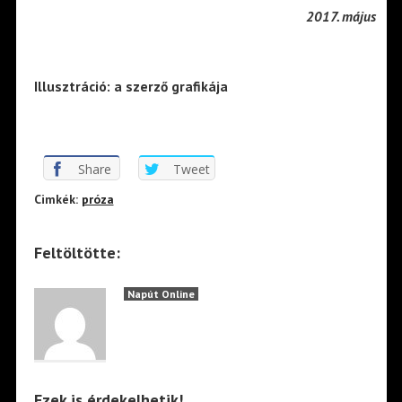
2017. május
Illusztráció: a szerző grafikája
Share
Tweet
Cimkék:
próza
Feltöltötte:
Napút Online
Ezek is érdekelhetik!