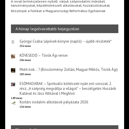
A rovat természetesen nyitott: várjuk szépirodalmi művüket,
tanulmányukat, képzőművészeti alkotásukat, hozzászólásukat.
Köszönjük a fotókat a Magyarországi Református Egyháznak
A hónap legolvasottabb bejegyzései
Györgyi Csaba: Lépések könyve (napló) – újabb részletek*
256 views
KÖVESEDŐ – Török Ági versei
206 views
Miért írok… ? (Böszörményi Zoltán, Magyar Miklós, Török Ági)
183 views
ESŐMADARAK – Spirituális költészeti nyári est-sorozat, 2.
rész: „A szépség megváltja a világot” – beszélgetés Huszárik
Katával és Jász Attilával | Meghívó
149 views
Kortárs irodalmi alkotások pályázata 2026
136 views