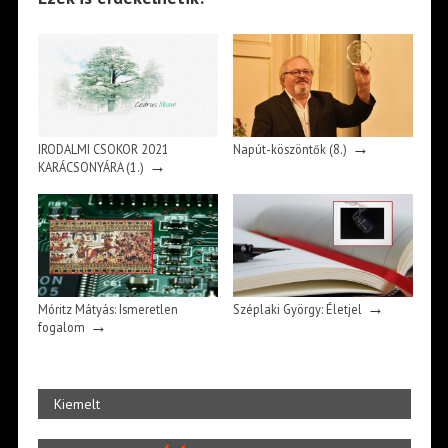
→
IRODALMI CSOKOR 2021
Napút-köszöntők (8.)
→
KARÁCSONYÁRA (1.)
→
Móritz Mátyás: Ismeretlen
Széplaki György: Életjel
→
fogalom
Kiemelt