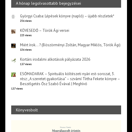
A hónap legolvasottabb bejegyzései
Györgyi Csaba: Lépések könyve (napló) – újabb részletek*
256 views
KÖVESEDŐ – Török Ági versei
225 views
Miért írok… ? (Böszörményi Zoltán, Magyar Miklós, Török Ági)
156 views
Kortárs irodalmi alkotások pályázata 2026
137 views
ESŐMADARAK – Spirituális költészeti nyári est-sorozat, 3.
rész: „A szeretet gyakorlása” – szvámí Tírtha Fekete könyve –
Beszélgetés Ősz Szabó Évával | Meghívó
137 views
Könyvesbolt