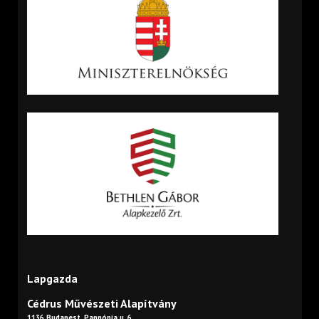
Lapgazda
Cédrus Művészeti Alapítvány
1136 Budapest, Pannónia u. 6.