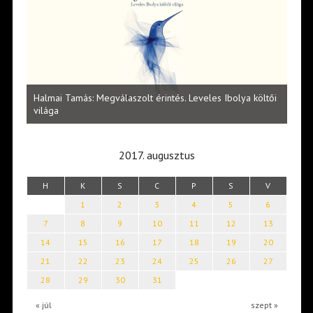
l
Halmai Tamás: Megválaszolt érintés. Leveles Ibolya költői
Laka
világa
2017. augusztus
H
K
S
C
P
S
V
1
2
3
4
5
6
7
8
9
10
11
12
13
14
15
16
17
18
19
20
21
22
23
24
25
26
27
28
29
30
31
« júl
szept »