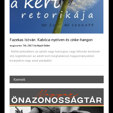
Fazekas István: Kabóca-nyelven és cinke-hangon
augusztus 7th, 2017 |
by Napút Online
Költészetünkben az újítók vagy harsogva, vagy tétován kerülnek
elő, legtöbbször az adott kort meghatározó hagyományokból
kisarjadva vagy azok párájától
Kiemelt