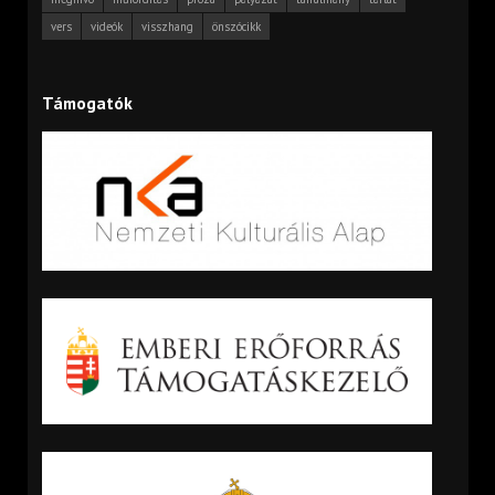
vers
videók
visszhang
önszócikk
Támogatók