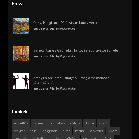
Friss
Ősz a Hargitán – Pálfi István János versei
augusztus 8th | by
Napút Online
Berecz Ágnes Gabriella: Tartozás egy kiválóság felé
augusztus 8th | by
Napút Online
Arany Lajos: Járási „királynők” meg a veszekedő
„álompárok”
augusztus 7th | by
Napút Online
Címkék
asztalfiók
beharangozó
cikkek
cédrus
dráma
esszé
fénykör
haiku
hangszóló
hírek
kritika
körkérdés
levélfa
meghívó
műfordítás
próza
pályázat
tanulmány
tárlat