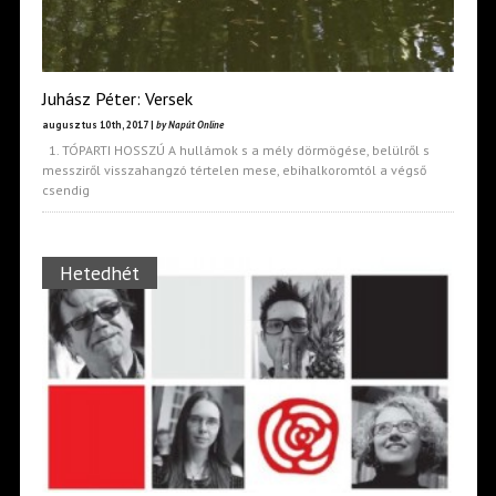
Juhász Péter: Versek
augusztus 10th, 2017 |
by Napút Online
1. TÓPARTI HOSSZÚ A hullámok s a mély dörmögése, belülről s
messziről visszahangzó tértelen mese, ebihalkoromtól a végső
csendig
Hetedhét