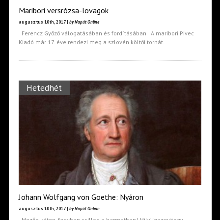
Maribori versrózsa-lovagok
augusztus 10th, 2017 |
by Napút Online
Ferencz Győző válogatásában és fordításában A maribori Pivec
Kiadó már 17. éve rendezi meg a szlovén költői tornát.
Hetedhét
Johann Wolfgang von Goethe: Nyáron
augusztus 10th, 2017 |
by Napút Online
Mezőn, réten, fagyban csillog a harmatban! Mily’ igazgyöngy-