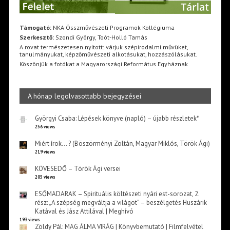
Támogató:
NKA Összművészeti Programok Kollégiuma
Szerkesztő:
Szondi György, Toót-Holló Tamás
A rovat természetesen nyitott: várjuk szépirodalmi művüket,
tanulmányukat, képzőművészeti alkotásukat, hozzászólásukat.
Köszönjük a fotókat a Magyarországi Református Egyháznak
A hónap legolvasottabb bejegyzései
Györgyi Csaba: Lépések könyve (napló) – újabb részletek*
256 views
Miért írok… ? (Böszörményi Zoltán, Magyar Miklós, Török Ági)
219 views
KÖVESEDŐ – Török Ági versei
205 views
ESŐMADARAK – Spirituális költészeti nyári est-sorozat, 2.
rész: „A szépség megváltja a világot” – beszélgetés Huszárik
Katával és Jász Attilával | Meghívó
193 views
Zöldy Pál: MAG ÁLMA VIRÁG | Könyvbemutató | Filmfelvétel