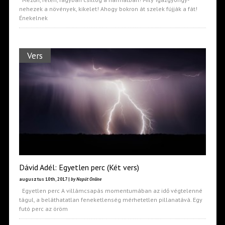
nehezek a növények, kikelet! Ahogy bokron át szelek fújják a fát!
Énekelnek
Vers
Dávid Adél: Egyetlen perc (Két vers)
augusztus 10th, 2017 |
by Napút Online
Egyetlen perc A villámcsapás momentumában az idő végtelenné
tágul, a beláthatatlan feneketlenség mérhetetlen pillanatává. Egy
futó perc az öröm