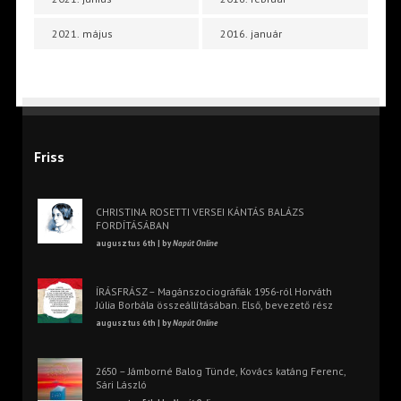
2021. május
2016. január
Friss
CHRISTINA ROSETTI VERSEI KÁNTÁS BALÁZS
FORDÍTÁSÁBAN
augusztus 6th | by
Napút Online
ÍRÁSFRÁSZ – Magánszociográfiák 1956-ról Horváth
Júlia Borbála összeállításában. Első, bevezető rész
augusztus 6th | by
Napút Online
2650 – Jámborné Balog Tünde, Kovács katáng Ferenc,
Sári László