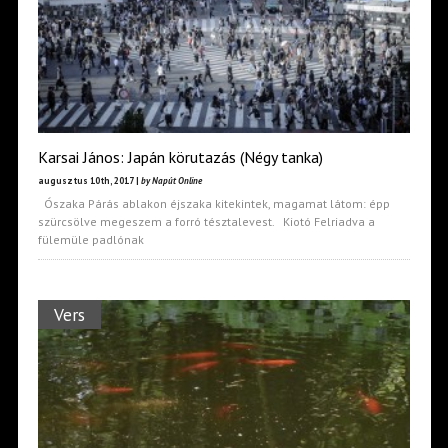
Karsai János: Japán körutazás (Négy tanka)
augusztus 10th, 2017 |
by Napút Online
Ószaka Párás ablakon éjszaka kitekintek, magamat látom: épp
szürcsölve megeszem a forró tésztalevest. Kiotó Felriadva a
fülemüle padlónak
Vers