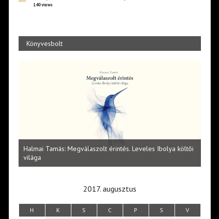
140 views
Könyvesbolt
l
Halmai Tamás: Megválaszolt érintés. Leveles Ibolya költői
Laka
világa
2017. augusztus
H
K
S
C
P
S
V