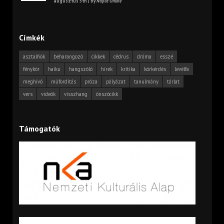
augusztus 5th | by
Napút Online
Címkék
asztalfiók
beharangozó
cikkek
cédrus
dráma
esszé
fénykör
haiku
hangszóló
hírek
kritika
körkérdés
levélfa
meghívó
műfordítás
próza
pályázat
tanulmány
tárlat
vers
videók
visszhang
önszócikk
Támogatók