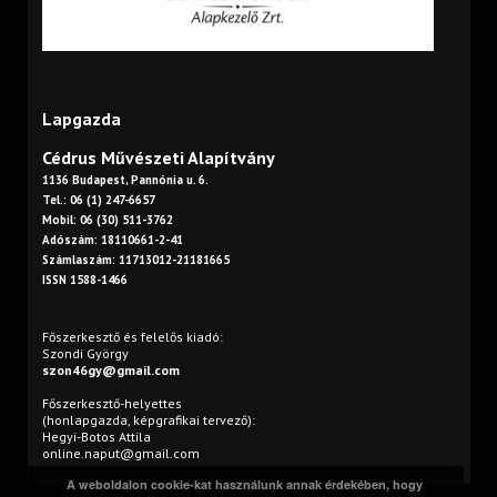
Lapgazda
Cédrus Művészeti Alapítvány
1136 Budapest, Pannónia u. 6.
Tel.: 06 (1) 247-6657
Mobil: 06 (30) 511-3762
Adószám: 18110661-2-41
Számlaszám: 11713012-21181665
ISSN 1588-1466
Főszerkesztő és felelős kiadó:
Szondi György
szon46gy@gmail.com
Főszerkesztő-helyettes
(honlapgazda, képgrafikai tervező):
Hegyi-Botos Attila
online.naput@gmail.com
A weboldalon cookie-kat használunk annak érdekében, hogy