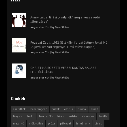
Arany Lajos: Járási „királynők” meg a veszekedő
„álompárok”
augusztus 7th | by
Napút Online
Pozsgai Zsolt: 1952 (játékfilm forgatókönyv Jókai Mór
„A jövő század regénye” című műve alapján)
augusztus 7th | by
Napút Online
CHRISTINA ROSETTI VERSEI KÁNTÁS BALÁZS
FORDÍTÁSÁBAN
augusztus 6th | by
Napút Online
Címkék
asztalfiók
beharangozó
cikkek
cédrus
dráma
esszé
fénykör
haiku
hangszóló
hírek
kritika
körkérdés
levélfa
meghívó
műfordítás
próza
pályázat
tanulmány
tárlat