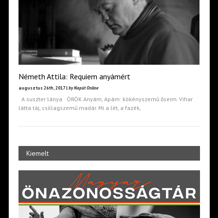
Németh Attila: Requiem anyámért
augusztus 26th, 2017 |
by Napút Online
A suszter lánya ÖRÖK Anyám, Apám: kökényszemű őseim. Vihar
látta táj, csillagszemű madár. Mi a lét, a fazék,
Kiemelt