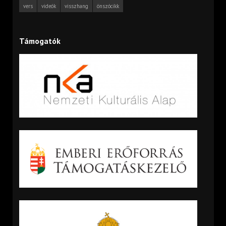
vers
videók
visszhang
önszócikk
Támogatók