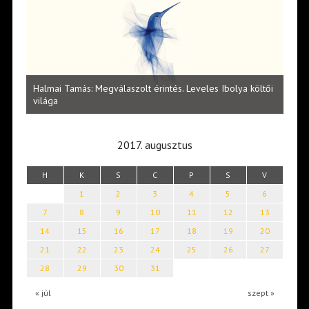
l
Halmai Tamás: Megválaszolt érintés. Leveles Ibolya költői
Laka
világa
2017. augusztus
H
K
S
C
P
S
V
1
2
3
4
5
6
7
8
9
10
11
12
13
14
15
16
17
18
19
20
21
22
23
24
25
26
27
28
29
30
31
« júl
szept »