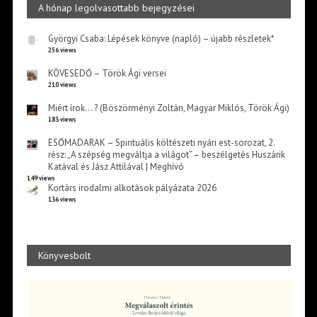
A hónap legolvasottabb bejegyzései
Györgyi Csaba: Lépések könyve (napló) – újabb részletek*
256 views
KÖVESEDŐ – Török Ági versei
210 views
Miért írok… ? (Böszörményi Zoltán, Magyar Miklós, Török Ági)
183 views
ESŐMADARAK – Spirituális költészeti nyári est-sorozat, 2.
rész: „A szépség megváltja a világot” – beszélgetés Huszárik
Katával és Jász Attilával | Meghívó
149 views
Kortárs irodalmi alkotások pályázata 2026
136 views
Könyvesbolt