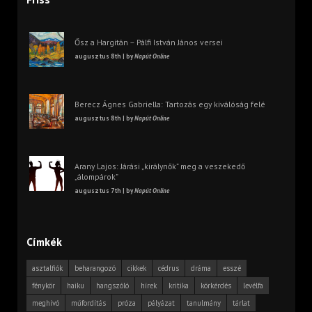
Ősz a Hargitán – Pálfi István János versei
augusztus 8th | by
Napút Online
Berecz Ágnes Gabriella: Tartozás egy kiválóság felé
augusztus 8th | by
Napút Online
Arany Lajos: Járási „királynők” meg a veszekedő
„álompárok”
augusztus 7th | by
Napút Online
Címkék
asztalfiók
beharangozó
cikkek
cédrus
dráma
esszé
fénykör
haiku
hangszóló
hírek
kritika
körkérdés
levélfa
meghívó
műfordítás
próza
pályázat
tanulmány
tárlat