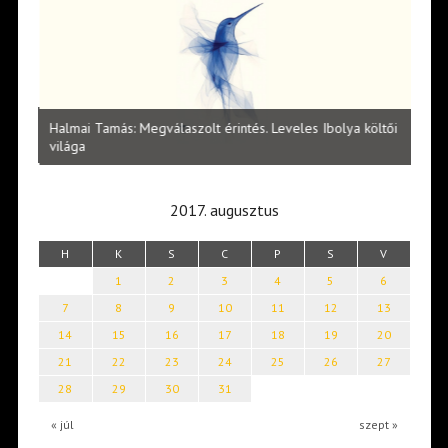
l
Halmai Tamás: Megválaszolt érintés. Leveles Ibolya költői
Laka
világa
2017. augusztus
H
K
S
C
P
S
V
1
2
3
4
5
6
7
8
9
10
11
12
13
14
15
16
17
18
19
20
21
22
23
24
25
26
27
28
29
30
31
« júl
szept »