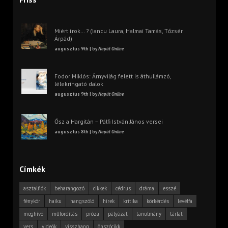
Miért írok… ? (Iancu Laura, Halmai Tamás, Tőzsér
Árpád)
augusztus 9th | by
Napút Online
Fodor Miklós: Árnyvilág felett is áthullámzó,
lélekringató dalok
augusztus 9th | by
Napút Online
Ősz a Hargitán – Pálfi István János versei
augusztus 8th | by
Napút Online
Címkék
asztalfiók
beharangozó
cikkek
cédrus
dráma
esszé
fénykör
haiku
hangszóló
hírek
kritika
körkérdés
levélfa
meghívó
műfordítás
próza
pályázat
tanulmány
tárlat
vers
videók
visszhang
önszócikk