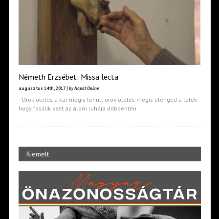
Németh Erzsébet: Missa lecta
augusztus 14th, 2017 |
by Napút Online
Örök ölelés a kar mégis lehull örök ölelés mégis elenged a lélek
hogy foszlik szét az álom ruhája döbbenten
Kiemelt