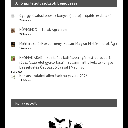
A hónap legolvasottabb bejegyzései
Györgyi Csaba: Lépések könyve (napló) – újabb részletek*
256 views
KÖVESEDŐ – Török Ági versei
229 views
Miért írok… ? (Böszörményi Zoltán, Magyar Miklós, Török Ági)
143 views
ESŐMADARAK – Spirituális költészeti nyári est-sorozat, 3.
rész: „A szeretet gyakorlása” – szvámí Tírtha Fekete könyve –
Beszélgetés Ősz Szabó Évával | Meghívó
139 views
Kortárs irodalmi alkotások pályázata 2026
138 views
Könyvesbolt