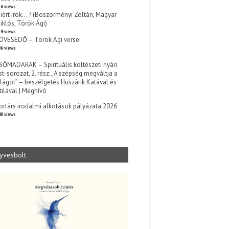
6 views
iért írok… ? (Böszörményi Zoltán, Magyar
iklós, Török Ági)
9 views
ÖVESEDŐ – Török Ági versei
6 views
SŐMADARAK – Spirituális költészeti nyári
st-sorozat, 2. rész: „A szépség megváltja a
ilágot” – beszélgetés Huszárik Katával és
tilával | Meghívó
s
ortárs irodalmi alkotások pályázata 2026
0 views
yvesbolt