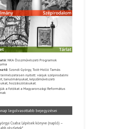
ató:
NKA Összművészeti Programok
iuma
sztő:
Szondi György, Toót-Holló Tamás
 természetesen nyitott: várjuk szépirodalmi
t, tanulmányukat, képzőművészeti
sukat, hozzászólásukat.
jük a fotókat a Magyarországi Református
znak
ónap legolvasottabb bejegyzései
yörgyi Csaba: Lépések könyve (napló) –
jabb részletek*