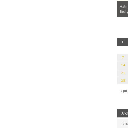
Parvathy Baul: A NAGY LELKEK DALAI.
Bevezetés a bául ösvénybe (Fordította:
Halm
Rideg Zsófia)
Iboly
uz
H
7
14
21
28
« júl
Arc
202