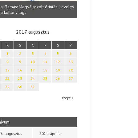
Lakatos Fleisz Katalin: Vasárna
ai Tamás: Megválaszolt érintés. Leveles
Sárszegen
a költői világa
2017. augusztus
K
S
C
P
S
V
1
2
3
4
5
6
8
9
10
11
12
13
15
16
17
18
19
20
22
23
24
25
26
27
29
30
31
szept »
hívum
6. augusztus
2021. április