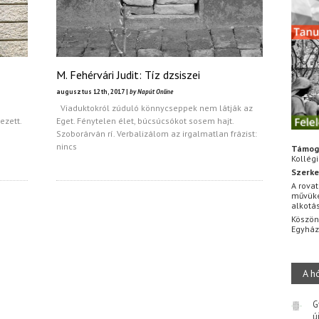
M. Fehérvári Judit: Tíz dzsiszei
augusztus 12th, 2017 |
by Napút Online
Viaduktokról zúduló könnycseppek nem látják az
ezett.
Eget. Fénytelen élet, búcsúcsókot sosem hajt.
Szoborárván rí. Verbalizálom az irgalmatlan frázist:
nincs
Támog
Kollég
Szerke
A rovat
művüke
alkotá
Köszön
Egyhá
A h
G
ú