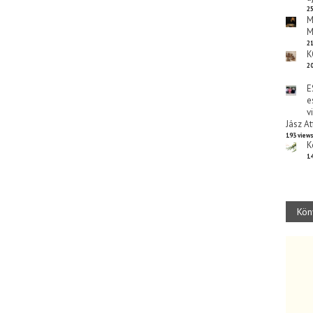
25
M
M
21
K
20
E
e
v
Jász At
193 view
K
14
Kön