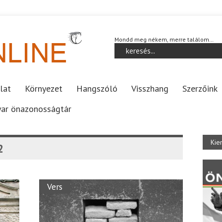
Mondd meg nékem, merre találom…
lat
Környezet
Hangszóló
Visszhang
Szerzőink
ar önazonosságtár
Kie
2
Vers