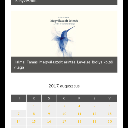
Könyvesbolt
Vité
ltői
irod
Lakatos Fleisz Katalin: Vasárnap délután Sárszegen
erej
2017. augusztus
H
K
S
C
P
S
V
1
2
3
4
5
6
7
8
9
10
11
12
13
14
15
16
17
18
19
20