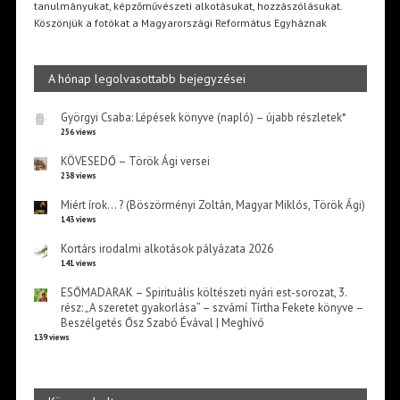
tanulmányukat, képzőművészeti alkotásukat, hozzászólásukat.
Köszönjük a fotókat a Magyarországi Református Egyháznak
A hónap legolvasottabb bejegyzései
Györgyi Csaba: Lépések könyve (napló) – újabb részletek*
256 views
KÖVESEDŐ – Török Ági versei
238 views
Miért írok… ? (Böszörményi Zoltán, Magyar Miklós, Török Ági)
143 views
Kortárs irodalmi alkotások pályázata 2026
141 views
ESŐMADARAK – Spirituális költészeti nyári est-sorozat, 3.
rész: „A szeretet gyakorlása” – szvámí Tírtha Fekete könyve –
Beszélgetés Ősz Szabó Évával | Meghívó
139 views