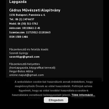
Lapgazda
Cédrus Művészeti Alapítvány
1136 Budapest, Pannónia u. 6.
Tel.: 06 (1) 247-6657
Mobil: 06 (30) 511-3762
Adószám: 18110661-2-41
Számlaszám: 11713012-21181665
ISSN 1588-1466
Főszerkesztő és felelős kiadó:
Szondi György
szon46gy@gmail.com
Főszerkesztő-helyettes
(honlapgazda, képgrafikai tervező):
Hegyi-Botos Attila
online.naput@gmail.com
A weboldalon cookie-kat használunk annak érdekében, hogy
megkönnyítsük Önnek az oldal használatát. Felhívjuk szíves
Minden jog fenntartva. © 2016 Napút Online
figyelmét, hogy az oldal további használata a cookie-k
használatára vonatkozó beleegyezését jelenti.
Több információ...
Kezdőlap
Print
Szerzőink
Rólunk
Elfogadom