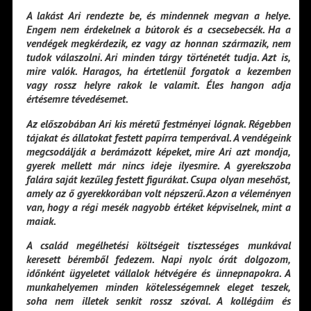
A lakást Ari rendezte be, és mindennek megvan a helye.
Engem nem érdekelnek a bútorok és a csecsebecsék. Ha a
vendégek megkérdezik, ez vagy az honnan származik, nem
tudok válaszolni. Ari minden tárgy történetét tudja. Azt is,
mire valók. Haragos, ha értetlenül forgatok a kezemben
vagy rossz helyre rakok le valamit. Éles hangon adja
értésemre tévedésemet.
Az előszobában Ari kis méretű festményei lógnak. Régebben
tájakat és állatokat festett papírra temperával. A vendégeink
megcsodálják a berámázott képeket, mire Ari azt mondja,
gyerek mellett már nincs ideje ilyesmire. A gyerekszoba
falára saját kezűleg festett figurákat. Csupa olyan mesehőst,
amely az ő gyerekkorában volt népszerű. Azon a véleményen
van, hogy a régi mesék nagyobb értéket képviselnek, mint a
maiak.
A család megélhetési költségeit tisztességes munkával
keresett béremből fedezem. Napi nyolc órát dolgozom,
időnként ügyeletet vállalok hétvégére és ünnepnapokra. A
munkahelyemen minden kötelességemnek eleget teszek,
soha nem illetek senkit rossz szóval. A kollégáim és