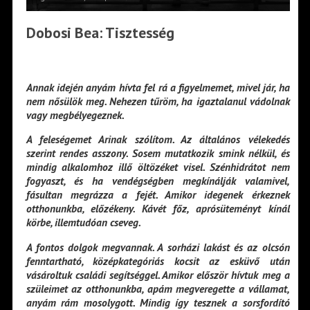
Dobosi Bea: Tisztesség
Annak idején anyám hívta fel rá a figyelmemet, mivel jár, ha
nem nősülök meg. Nehezen tűröm, ha igaztalanul vádolnak
vagy megbélyegeznek.
A feleségemet Arinak szólítom. Az általános vélekedés
szerint rendes asszony. Sosem mutatkozik smink nélkül, és
mindig alkalomhoz illő öltözéket visel. Szénhidrátot nem
fogyaszt, és ha vendégségben megkínálják valamivel,
fásultan megrázza a fejét. Amikor idegenek érkeznek
otthonunkba, előzékeny. Kávét főz, aprósüteményt kínál
körbe, illemtudóan cseveg.
A fontos dolgok megvannak. A sorházi lakást és az olcsón
fenntartható, középkategóriás kocsit az esküvő után
vásároltuk családi segítséggel. Amikor először hívtuk meg a
szüleimet az otthonunkba, apám megveregette a vállamat,
anyám rám mosolygott. Mindig így tesznek a sorsfordító