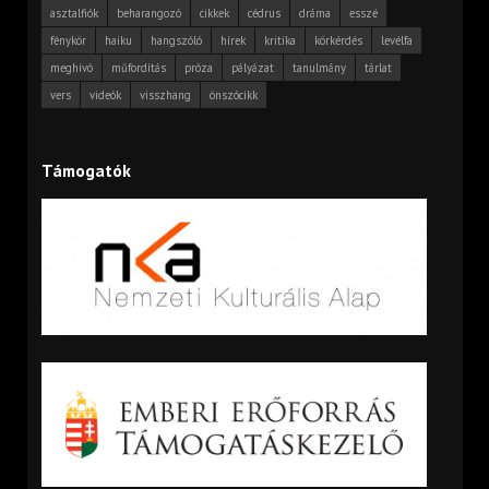
asztalfiók
beharangozó
cikkek
cédrus
dráma
esszé
fénykör
haiku
hangszóló
hírek
kritika
körkérdés
levélfa
meghívó
műfordítás
próza
pályázat
tanulmány
tárlat
vers
videók
visszhang
önszócikk
Támogatók