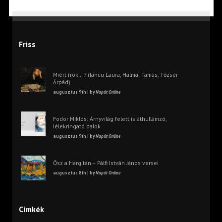
Friss
Miért írok… ? (Iancu Laura, Halmai Tamás, Tőzsér
Árpád)
augusztus 9th | by
Napút Online
Fodor Miklós: Árnyvilág felett is áthullámzó,
lélekringató dalok
augusztus 9th | by
Napút Online
Ősz a Hargitán – Pálfi István János versei
augusztus 8th | by
Napút Online
Címkék