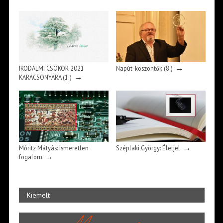
→
IRODALMI CSOKOR 2021
Napút-köszöntők (8.)
→
KARÁCSONYÁRA (1.)
→
Móritz Mátyás: Ismeretlen
Széplaki György: Életjel
→
fogalom
Kiemelt