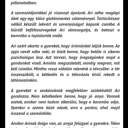
pillanatokban.
A szomszédjainkkal jó viszonyt ápolunk. Ari néha meglepi
őket egy-egy tálca gluténmentes süteménnyel. Tartósítószer
nélkül készült lekvárt és savanyúságot kapunk cserébe. A
kiürült befőttesüvegeket Ari elmosogatja, és beteszi a
kamrába a tojástartók mellé.
Ari azért akarta a gyereket, hogy örömünket leljük benne. Az
apja nevét adta neki, és bízik benne, hogy belőle is sikeres
pszichológus lesz. Azt tervezi, hogy öregségünkre majd a
gondunkat viseli. Amióta megszületett, mindig megvan, mit
kell csinálni. Mintha rossz oldalán néznénk a távcsőbe: a tér
összeszűkült, a kétkedés és a tétovázás kívül rekedt a
látómezőnkön.
A gyereket a szokásoknak megfelelően születésétől Ari
gondozza. Nem kételkedem benne, hogy jó anya. Vannak
esetek, amikor nem tudom elkerülni, hogy a karomba adja.
Ilyenkor a szeme közé nézek, arra a pontra, ahol majd
összenő a szemöldöke.
Amikor Arinak dolga van, az anyja felügyel a gyerekre. Télen