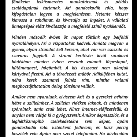
főnökeim lelkiismeretes munkatársnak és példás
családapának tartanak. Ari gondoskodik róla, hogy
kifogástalan legyen a megjelenésem. Hetente kétszer
kimossa a ruháimat, és kivasalja az ingeket. A vállalati
ünnepségek előtt kiválasztja a megfelelő színű nyakkendőt.
Minden második évben öt napot töltünk egy belföldi
nyaralóhelyen. Ari a vízpartokat kedveli. Amióta megvan a
gyerek, olyan strandot kell keresni, ahol van vízi csúszda és
csavaros fagylalt. A strand kerítésén kívül sorakozó
bódékban minden évben veszünk valamit. Képeslapot,
hűtőmágnest, hógömböt. A kis összeget nem akarjuk
kártyával fizetni. Ari a töredezett műbőr ridiküljében kutat,
néha kerek szemmel felnéz rám, mintha valami
megbocsájthatatlan dolog történne velünk.
Amikor nem nyaralunk, elviszem Arit és a gyereket néhány
hétre a szüleimhez. A szüleim vidéken laknak, és mindenen
spórolnak, amin csak lehet. Nincs internet-előfizetésük, és
anyám nem váltja ki a gyógyszereit. Amikor depressziós, és a
leghétköznapibb cselekedetekre sem képes, apám
gondoskodik róla. Esténként felhívom, és húsz percig
beszélek vele. Apám nem szeret telefonálni. Ha közlendőm