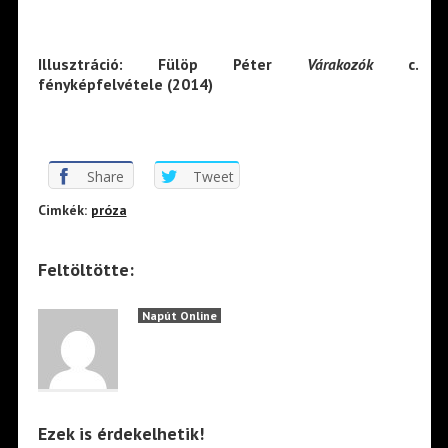
Illusztráció: Fülöp Péter
Várakozók
c.
fényképfelvétele (2014)
Share
Tweet
Cimkék:
próza
Feltöltötte:
Napút Online
Ezek is érdekelhetik!