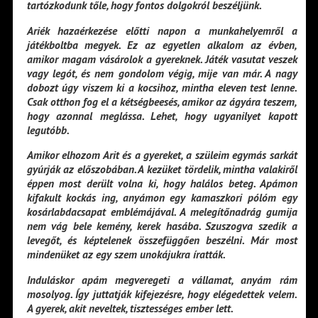
tartózkodunk tőle, hogy fontos dolgokról beszéljünk.
Ariék hazaérkezése előtti napon a munkahelyemről a
játékboltba megyek. Ez az egyetlen alkalom az évben,
amikor magam vásárolok a gyereknek. Játék vasutat veszek
vagy legót, és nem gondolom végig, mije van már. A nagy
dobozt úgy viszem ki a kocsihoz, mintha eleven test lenne.
Csak otthon fog el a kétségbeesés, amikor az ágyára teszem,
hogy azonnal meglássa. Lehet, hogy ugyanilyet kapott
legutóbb.
Amikor elhozom Arit és a gyereket, a szüleim egymás sarkát
gyúrják az előszobában. A kezüket tördelik, mintha valakiről
éppen most derült volna ki, hogy halálos beteg. Apámon
kifakult kockás ing, anyámon egy kamaszkori pólóm egy
kosárlabdacsapat emblémájával. A melegítőnadrág gumija
nem vág bele kemény, kerek hasába. Szuszogva szedik a
levegőt, és képtelenek összefüggően beszélni. Már most
mindenüket az egy szem unokájukra íratták.
Induláskor apám megveregeti a vállamat, anyám rám
mosolyog. Így juttatják kifejezésre, hogy elégedettek velem.
A gyerek, akit neveltek, tisztességes ember lett.