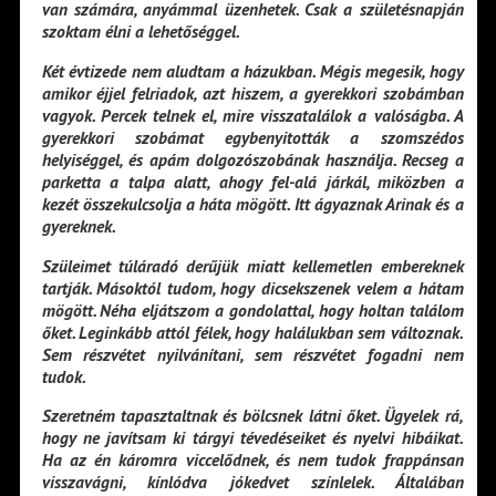
van számára, anyámmal üzenhetek. Csak a születésnapján
szoktam élni a lehetőséggel.
Két évtizede nem aludtam a házukban. Mégis megesik, hogy
amikor éjjel felriadok, azt hiszem, a gyerekkori szobámban
vagyok. Percek telnek el, mire visszatalálok a valóságba. A
gyerekkori szobámat egybenyitották a szomszédos
helyiséggel, és apám dolgozószobának használja. Recseg a
parketta a talpa alatt, ahogy fel-alá járkál, miközben a
kezét összekulcsolja a háta mögött. Itt ágyaznak Arinak és a
gyereknek.
Szüleimet túláradó derűjük miatt kellemetlen embereknek
tartják. Másoktól tudom, hogy dicsekszenek velem a hátam
mögött. Néha eljátszom a gondolattal, hogy holtan találom
őket. Leginkább attól félek, hogy halálukban sem változnak.
Sem részvétet nyilvánítani, sem részvétet fogadni nem
tudok.
Szeretném tapasztaltnak és bölcsnek látni őket. Ügyelek rá,
hogy ne javítsam ki tárgyi tévedéseiket és nyelvi hibáikat.
Ha az én káromra viccelődnek, és nem tudok frappánsan
visszavágni, kínlódva jókedvet színlelek. Általában