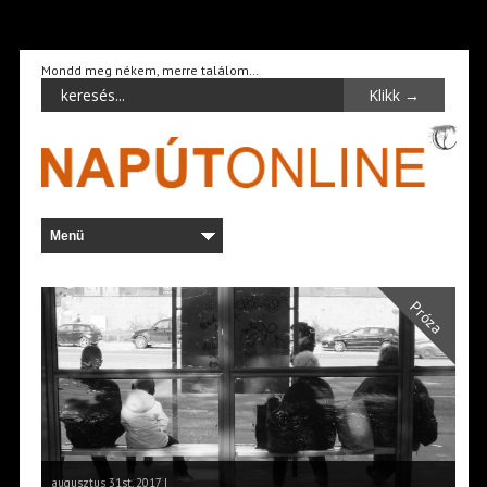
Mondd meg nékem, merre találom…
Próza
augusztus 31st, 2017 |