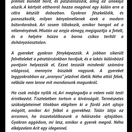
prémes bundát hord, és pasziánszozik, amíg az unokája
alszik. A kártyát otthonról hozza magával egy külön erre a
célra készült dobozban. Gyakran fészkelődik, és
panaszkodik, milyen kényelmetlenek ezek a modern
bútordarabok. Ari sosem tiltakozik, amikor hangot ad a
véleményének. Miután az anyja elmegy, megigazítja a fotelt,
és a helyére húzza a barna csíkos terítőt a
dohányzóasztalon.
A gyereket gyakran fényképezzük. A jobban sikerült
felvételeket a pénztárcánkban hordjuk, és a lakás különböző
pontjain helyezzük el. Ezzel tesszük mindenki számára
világossá, mennyire büszkék vagyunk. A gyereket
leggyakrabban az „aranyos” jelzővel illetik. Néha attól félek,
nélküle nem lenne mit mondanunk magunkról.
Ha csak módja nyílik rá, Ari megtagadja a velem való testi
érintkezést. Tiszteletben tartom a kívánságát. Természetes
szükségleteimet titokban elégítem ki a fürdő zárt ajtaja
mögött, amikor Ari felkel a gyerekhez. Talán látja az
arcomon, ha összetalálkozunk a hálószoba ajtajában.
Gyakran aggódom, mi lesz, amikor a gyerek megnő. Néha
elképzelem Arit egy idegennel.