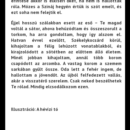
érintése akkor is elkíséri őket, ha nem is hallottak
róla. Mózes a Szináj hegyén értük is szót emelt, és
ezt soha nem felejtik el.
Éjjel hosszú szálakban esett az eső – Te magad
voltál a sátor, ahova behúzódtam és összeszorult a
torkom, ha arra gondoltam, hogy így alszom el.
Hatvan évvel ezelőtt, Székelykocsárd körül,
kihajoltam a félig lehúzott vonatablakból, és
kirajzolódott a sötétben az előttem álló életem.
Minél jobban kihajoltam, annál több korom
csapódott az arcomba. A vastag korom a szemem
sarkában gyűlt össze. Oda lett a fehér ingem, de
hallottam a jövendőt. Az újból felfedezett vallás,
akár a visszatérő szerelem. Csak neked beszélhetek
Te rólad. Mindig elcsodálkozom ezen.
Illusztráció: A hévízi tó