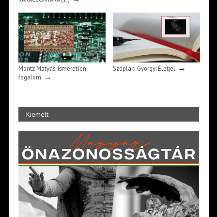
→
Móritz Mátyás: Ismeretlen
Széplaki György: Életjel
→
fogalom
Kiemelt