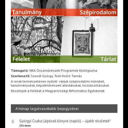
Támogató:
NKA Összművészeti Programok Kollégiuma
Szerkesztő:
Szondi György, Toót-Holló Tamás
A rovat természetesen nyitott: várjuk szépirodalmi művüket,
tanulmányukat, képzőművészeti alkotásukat, hozzászólásukat.
Köszönjük a fotókat a Magyarországi Református Egyháznak
A hónap legolvasottabb bejegyzései
Györgyi Csaba: Lépések könyve (napló) – újabb részletek*
256 views