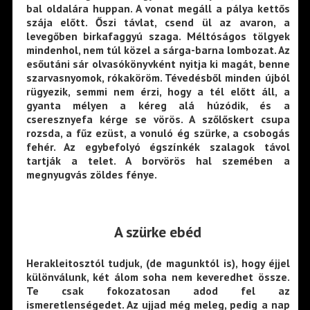
bal oldalára huppan. A vonat megáll a pálya kettős
szája előtt. Őszi távlat, csend ül az avaron, a
levegőben birkafaggyú szaga. Méltóságos tölgyek
mindenhol, nem túl közel a sárga-barna lombozat. Az
esőutáni sár olvasókönyvként nyitja ki magát, benne
szarvasnyomok, rókaköröm. Tévedésből minden újból
rügyezik, semmi nem érzi, hogy a tél előtt áll, a
gyanta mélyen a kéreg alá húzódik, és a
cseresznyefa kérge se vörös. A szőlőskert csupa
rozsda, a fűz ezüst, a vonuló ég szürke, a csobogás
fehér. Az egybefolyó égszínkék szalagok távol
tartják a telet. A borvörös hal szemében a
megnyugvás zöldes fénye.
A sz
ürke ebéd
Herakleitosztól tudjuk, (de magunktól is), hogy éjjel
különválunk, két álom soha nem keveredhet össze.
Te csak fokozatosan adod fel az
ismeretlenségedet. Az ujjad még meleg, pedig a nap