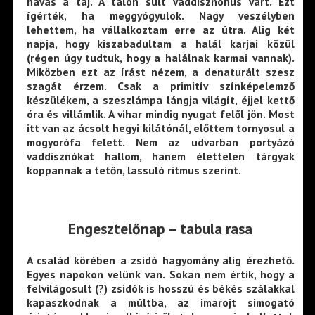
havas a táj. A tálon sült vaddisznóhús várt. Ezt
ígérték, ha meggyógyulok. Nagy veszélyben
lehettem, ha vállalkoztam erre az útra. Alig két
napja, hogy kiszabadultam a halál karjai közül
(régen úgy tudtuk, hogy a halálnak karmai vannak).
Miközben ezt az írást nézem, a denaturált szesz
szagát érzem. Csak a primitív színképelemző
készülékem, a szeszlámpa lángja világít, éjjel kettő
óra és villámlik. A vihar mindig nyugat felől jön. Most
itt van az ácsolt hegyi kilátónál, előttem tornyosul a
mogyorófa felett. Nem az udvarban portyázó
vaddisznókat hallom, hanem élettelen tárgyak
koppannak a tetőn, lassuló ritmus szerint.
Engesztel
őnap – tabula rasa
A család körében a zsidó hagyomány alig érezhető.
Egyes napokon velünk van. Sokan nem értik, hogy a
felvilágosult (?) zsidók is hosszú és békés szálakkal
kapaszkodnak a múltba, az imarojt simogató