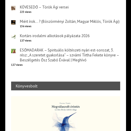
KÖVESEDŐ – Török Ági versei
225 views
Miért írok… ? (Böszörményi Zoltán, Magyar Miklós, Török Ági)
156 views
Kortárs irodalmi alkotások pályázata 2026
137 views
ESŐMADARAK – Spirituális költészeti nyári est-sorozat, 3.
rész: „A szeretet gyakorlása” – szvámí Tírtha Fekete könyve –
Beszélgetés Ősz Szabó Évával | Meghívó
137 views
Könyvesbolt