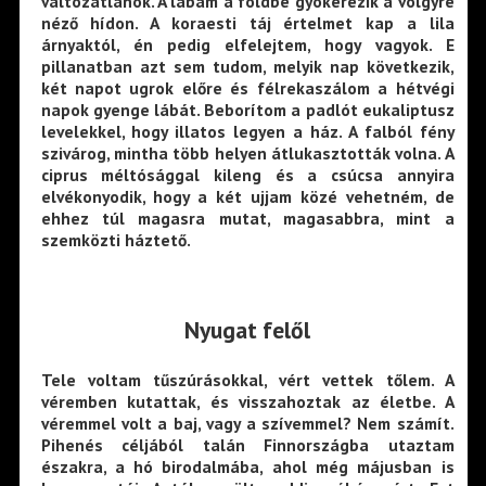
változatlanok. A lábam a földbe gyökerezik a völgyre
néző hídon. A koraesti táj értelmet kap a lila
árnyaktól, én pedig elfelejtem, hogy vagyok. E
pillanatban azt sem tudom, melyik nap következik,
két napot ugrok előre és félrekaszálom a hétvégi
napok gyenge lábát. Beborítom a padlót eukaliptusz
levelekkel, hogy illatos legyen a ház. A falból fény
szivárog, mintha több helyen átlukasztották volna. A
ciprus méltósággal kileng és a csúcsa annyira
elvékonyodik, hogy a két ujjam közé vehetném, de
ehhez túl magasra mutat, magasabbra, mint a
szemközti háztető.
Nyugat fel
ől
Tele voltam tűszúrásokkal, vért vettek tőlem. A
véremben kutattak, és visszahoztak az életbe. A
véremmel volt a baj, vagy a szívemmel? Nem számít.
Pihenés céljából talán Finnországba utaztam
északra, a hó birodalmába, ahol még májusban is