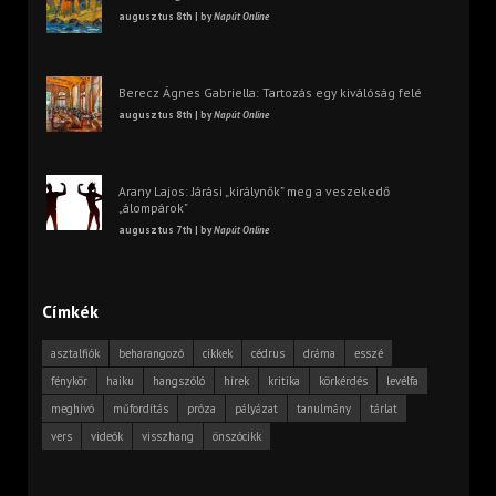
augusztus 8th | by
Napút Online
Berecz Ágnes Gabriella: Tartozás egy kiválóság felé
augusztus 8th | by
Napút Online
Arany Lajos: Járási „királynők” meg a veszekedő
„álompárok”
augusztus 7th | by
Napút Online
Címkék
asztalfiók
beharangozó
cikkek
cédrus
dráma
esszé
fénykör
haiku
hangszóló
hírek
kritika
körkérdés
levélfa
meghívó
műfordítás
próza
pályázat
tanulmány
tárlat
vers
videók
visszhang
önszócikk