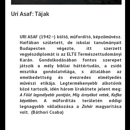
Uri Asaf: Tájak
URI ASAF (1942–) költő, műfordító, képzőművész.
Haifában született, de iskolai tanulmányait
Budapesten végezte, itt szerzett
vegyészdiplomát is az ELTE Természettudományi
Karán. Gondolkodásában fontos szerepet
játszik a mély bibliai háttértudás, a zsidó
misztika gondolatvilága, s általában az
emelkedettség és évezredes elmélyedés
művészi etikája. Legtermékenyebb alkotóink
közé tartozik, idén három lírakötete jelent meg:
A Föld legmélyebb pontján
,
Míg árnyékot vetek
,
Kafka
képekben
. A műfordítás területén eddigi
legnagyobb vállalkozása a
Zohár
magyarítása
volt. (Báthori Csaba)