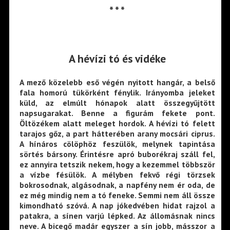
* * *
A hévízi tó
és vidéke
A mező közelebb eső végén nyitott hangár, a belső
fala homorú tükörként fénylik. Irányomba jeleket
küld, az elmúlt hónapok alatt összegyűjtött
napsugarakat. Benne a figurám fekete pont.
Öltözékem alatt meleget hordok. A hévízi tó felett
tarajos gőz, a part hátterében arany mocsári ciprus.
A hínáros cölöphöz feszülök, melynek tapintása
sörtés bársony. Érintésre apró buborékraj száll fel,
ez annyira tetszik nekem, hogy a kezemmel többször
a vízbe fésülök. A mélyben fekvő régi törzsek
bokrosodnak, algásodnak, a napfény nem ér oda, de
ez még mindig nem a tó feneke. Semmi nem áll össze
kimondható szóvá. A nap jókedvében hidat rajzol a
patakra, a sínen varjú lépked. Az állomásnak nincs
neve. A bicegő madár egyszer a sín jobb, másszor a