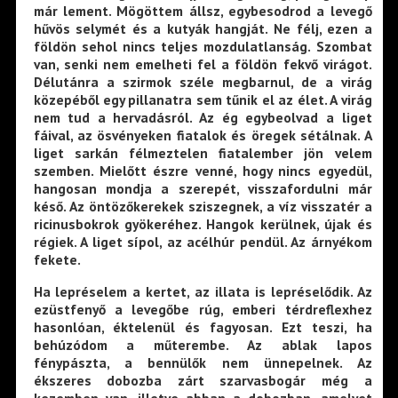
már lement. Mögöttem állsz, egybesodrod a levegő
hűvös selymét és a kutyák hangját. Ne félj, ezen a
földön sehol nincs teljes mozdulatlanság. Szombat
van, senki nem emelheti fel a földön fekvő virágot.
Délutánra a szirmok széle megbarnul, de a virág
közepéből egy pillanatra sem tűnik el az élet. A virág
nem tud a hervadásról. Az ég egybeolvad a liget
fáival, az ösvényeken fiatalok és öregek sétálnak. A
liget sarkán félmeztelen fiatalember jön velem
szemben. Mielőtt észre venné, hogy nincs egyedül,
hangosan mondja a szerepét, visszafordulni már
késő. Az öntözőkerekek sziszegnek, a víz visszatér a
ricinusbokrok gyökeréhez. Hangok kerülnek, újak és
régiek. A liget sípol, az acélhúr pendül. Az árnyékom
fekete.
Ha lepréselem a kertet, az illata is lepréselődik. Az
ezüstfenyő a levegőbe rúg, emberi térdreflexhez
hasonlóan, éktelenül és fagyosan. Ezt teszi, ha
behúzódom a műterembe. Az ablak lapos
fénypászta, a bennülők nem ünnepelnek. Az
ékszeres dobozba zárt szarvasbogár még a