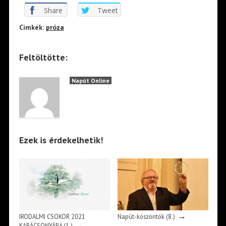
Share
Tweet
Cimkék:
próza
Feltöltötte:
Napút Online
Ezek is érdekelhetik!
→
IRODALMI CSOKOR 2021
Napút-köszöntők (8.)
→
KARÁCSONYÁRA (1.)