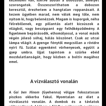
kezemben van, illetve abban a dobozban, amelyet
szorongatok. Összeszoríthatom a dobozon
keresztül, érezhetem a hangtalan roppanásait. A
kezem ügyében marad, nem válok meg tőle, nem
nyitom ki, hogy belenézzek. Magam is kuporgok, néha
félrebillenek, egy pillantás alatt kicsúszok a
világból, vagy beszippant egy felhőképződmény. A
figyelmem bepárásodik, elhomályosul, a vonal másik
végén jóleső sóhaj, hálás köszönet. Csak az utcai
lámpa világít. A gyenge fénytől megcsillan a rövidre
nyírt fű. Szálai egyenként vörhenyesek, együtt a
gyep umbra. Ujjal tapintom a szürke ebéd
mozdulatlanságát, hogy közben a boltív magához
emel.
A v
ízválasztó vonalán
A
Gai ben Hinom
(Gyehenna) völgye fokozatosan
piszkos okkerba fakul. Nyomtalan az élet a
vízválasztó vonalán. A dombok és a távlatok