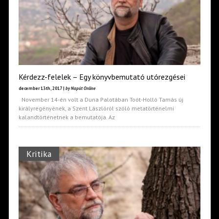
Kérdezz-felelek – Egy könyvbemutató utórezgései
december 13th, 2017 |
by Napút Online
November 14-én volt a Duna Palotában Toót-Holló Tamás új
királyregényének, a Szent Lászlóról szóló metatörténelmi
kalandtörténetnek a bemutatója. Az
Kritika