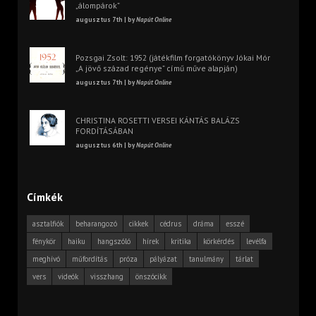
„álompárok”
augusztus 7th | by
Napút Online
Pozsgai Zsolt: 1952 (játékfilm forgatókönyv Jókai Mór
„A jövő század regénye” című műve alapján)
augusztus 7th | by
Napút Online
CHRISTINA ROSETTI VERSEI KÁNTÁS BALÁZS
FORDÍTÁSÁBAN
augusztus 6th | by
Napút Online
Címkék
asztalfiók
beharangozó
cikkek
cédrus
dráma
esszé
fénykör
haiku
hangszóló
hírek
kritika
körkérdés
levélfa
meghívó
műfordítás
próza
pályázat
tanulmány
tárlat
vers
videók
visszhang
önszócikk