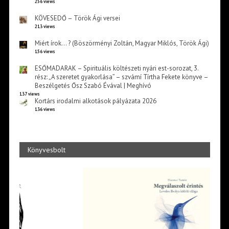
256 views
KÖVESEDŐ – Török Ági versei
213 views
Miért írok… ? (Böszörményi Zoltán, Magyar Miklós, Török Ági)
156 views
ESŐMADARAK – Spirituális költészeti nyári est-sorozat, 3.
rész: „A szeretet gyakorlása” – szvámí Tírtha Fekete könyve –
Beszélgetés Ősz Szabó Évával | Meghívó
137 views
Kortárs irodalmi alkotások pályázata 2026
136 views
Könyvesbolt