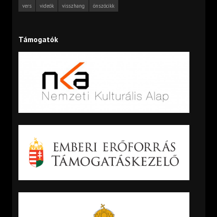
vers
videók
visszhang
önszócikk
Támogatók