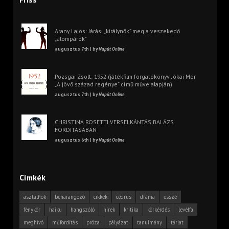
Arany Lajos: Járási „királynők” meg a veszekedő
„álompárok”
augusztus 7th | by
Napút Online
Pozsgai Zsolt: 1952 (játékfilm forgatókönyv Jókai Mór
„A jövő század regénye” című műve alapján)
augusztus 7th | by
Napút Online
CHRISTINA ROSETTI VERSEI KÁNTÁS BALÁZS
FORDÍTÁSÁBAN
augusztus 6th | by
Napút Online
Címkék
asztalfiók
beharangozó
cikkek
cédrus
dráma
esszé
fénykör
haiku
hangszóló
hírek
kritika
körkérdés
levélfa
meghívó
műfordítás
próza
pályázat
tanulmány
tárlat