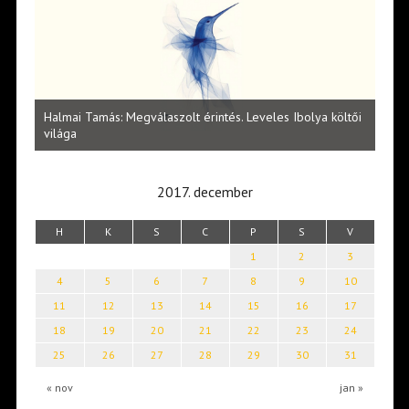
l
Halmai Tamás: Megválaszolt érintés. Leveles Ibolya költői
Laka
világa
2017. december
H
K
S
C
P
S
V
1
2
3
4
5
6
7
8
9
10
11
12
13
14
15
16
17
18
19
20
21
22
23
24
25
26
27
28
29
30
31
« nov
jan »