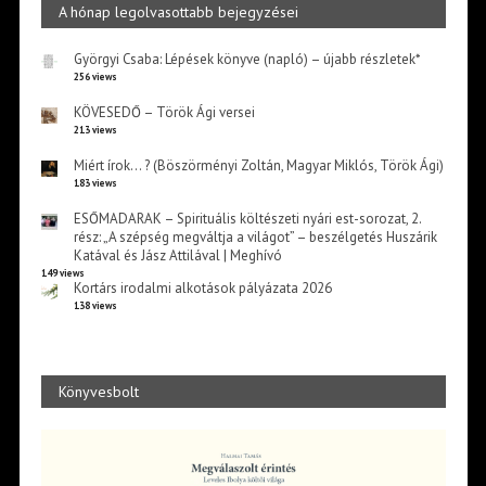
A hónap legolvasottabb bejegyzései
Györgyi Csaba: Lépések könyve (napló) – újabb részletek*
256 views
KÖVESEDŐ – Török Ági versei
213 views
Miért írok… ? (Böszörményi Zoltán, Magyar Miklós, Török Ági)
183 views
ESŐMADARAK – Spirituális költészeti nyári est-sorozat, 2.
rész: „A szépség megváltja a világot” – beszélgetés Huszárik
Katával és Jász Attilával | Meghívó
149 views
Kortárs irodalmi alkotások pályázata 2026
138 views
Könyvesbolt