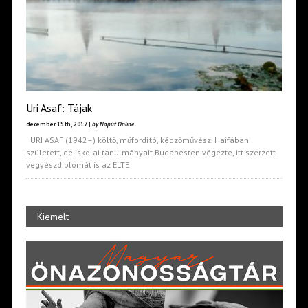
Uri Asaf: Tájak
december 15th, 2017 |
by Napút Online
URI ASAF (1942–) költő, műfordító, képzőművész. Haifában
született, de iskolai tanulmányait Budapesten végezte, itt szerzett
vegyészdiplomát is az ELTE
Kiemelt