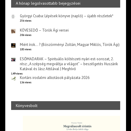
A hónap legolvasottabb bejegyzései
Györgyi Csaba: Lépések könyve (napló) – újabb részletek*
256 views
KÖVESEDŐ – Török Ági versei
206 views
Miért írok… ? (Böszörményi Zoltán, Magyar Miklós, Török Ági)
183 views
ESŐMADARAK – Spirituális költészeti nyári est-sorozat, 2.
rész: „A szépség megváltja a világot” – beszélgetés Huszárik
Katával és Jász Attilával | Meghívó
149 views
Kortárs irodalmi alkotások pályázata 2026
136 views
Könyvesbolt