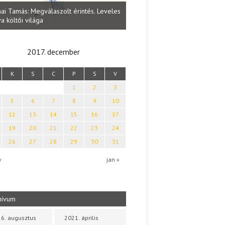
Lakatos Fleisz Katalin: Vasárna
ai Tamás: Megválaszolt érintés. Leveles
Sárszegen
a költői világa
2017. december
K
S
C
P
S
V
1
2
3
5
6
7
8
9
10
12
13
14
15
16
17
19
20
21
22
23
24
26
27
28
29
30
31
v
jan »
hívum
6. augusztus
2021. április