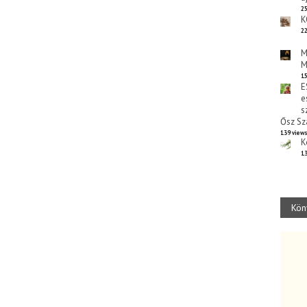
25
K
22
M
M
15
E
e
s
Ősz Sz
139 view
K
13
Kön