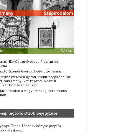
ató:
NKA Összművészeti Programok
iuma
sztő:
Szondi György, Toót-Holló Tamás
 természetesen nyitott: várjuk szépirodalmi
t, tanulmányukat, képzőművészeti
sukat, hozzászólásukat.
jük a fotókat a Magyarországi Református
znak
ónap legolvasottabb bejegyzései
yörgyi Csaba: Lépések könyve (napló) –
jabb részletek*