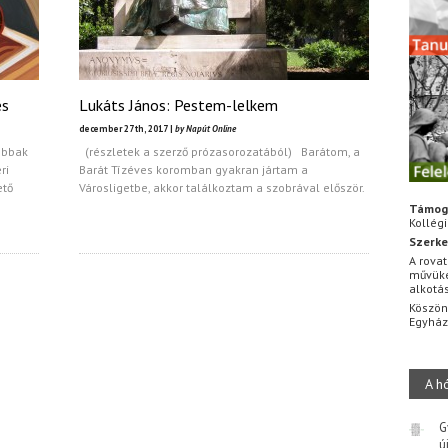
és
Lukáts János: Pestem-lelkem
december 27th, 2017 |
by Napút Online
obbak
(részletek a szerző prózasorozatából) Barátom, a
ri
Barát Tízéves koromban gyakran jártam a
ető
Városligetbe, akkor találkoztam a szobrával először.
Támog
Kollég
Szerke
A rovat
művüke
alkotá
Köszön
Egyhá
A h
G
ú