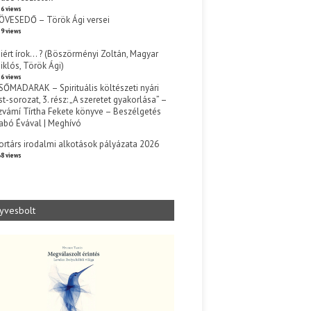
6 views
ÖVESEDŐ – Török Ági versei
9 views
iért írok… ? (Böszörményi Zoltán, Magyar
iklós, Török Ági)
6 views
SŐMADARAK – Spirituális költészeti nyári
st-sorozat, 3. rész: „A szeretet gyakorlása” –
zvámí Tírtha Fekete könyve – Beszélgetés
abó Évával | Meghívó
s
ortárs irodalmi alkotások pályázata 2026
8 views
yvesbolt