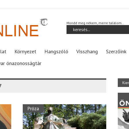
Mondd meg nékem, merre találom…
lat
Környezet
Hangszóló
Visszhang
Szerzőink
ar önazonosságtár
Kie
7
Próza