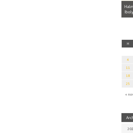
Parvathy Baul: A NAGY LELKEK DALAI.
Bevezetés a bául ösvénybe (Fordította:
Halm
Rideg Zsófia)
Iboly
uz
H
4
11
18
25
« no
Arc
202