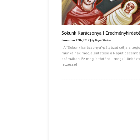
Sokunk Karácsonya | Eredményhirdet
december 27th, 2017 |
by Napút Online
A “Sokunk karácsonya”-pályázat célja a legj
munkáinak megjelentetése a Napút decembe
számában. Ez meg is történt – megkülönbözt
jelzéssel