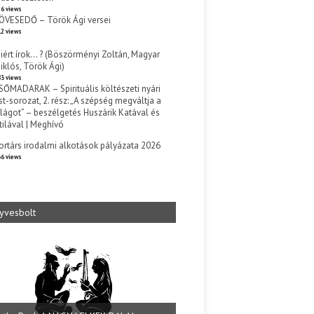
6 views
ÖVESEDŐ – Török Ági versei
2 views
iért írok… ? (Böszörményi Zoltán, Magyar
iklós, Török Ági)
3 views
SŐMADARAK – Spirituális költészeti nyári
st-sorozat, 2. rész: „A szépség megváltja a
ilágot” – beszélgetés Huszárik Katával és
tilával | Meghívó
s
ortárs irodalmi alkotások pályázata 2026
6 views
yvesbolt