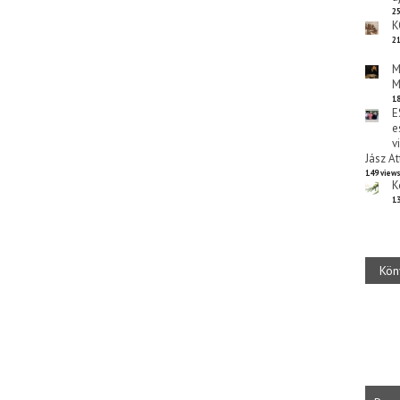
25
K
21
M
M
18
E
e
v
Jász At
149 view
K
13
Kön