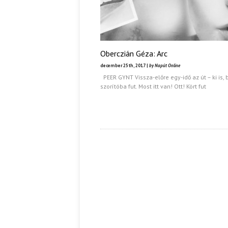
Oberczián Géza: Arc
december 25th, 2017 |
by Napút Online
PEER GYNT Vissza-előre egy-idő az út – ki is, b
szorítóba fut. Most itt van! Ott! Kört fut