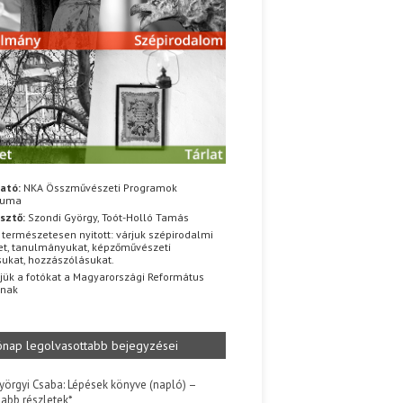
ató:
NKA Összművészeti Programok
iuma
sztő:
Szondi György, Toót-Holló Tamás
 természetesen nyitott: várjuk szépirodalmi
t, tanulmányukat, képzőművészeti
sukat, hozzászólásukat.
jük a fotókat a Magyarországi Református
znak
ónap legolvasottabb bejegyzései
yörgyi Csaba: Lépések könyve (napló) –
jabb részletek*