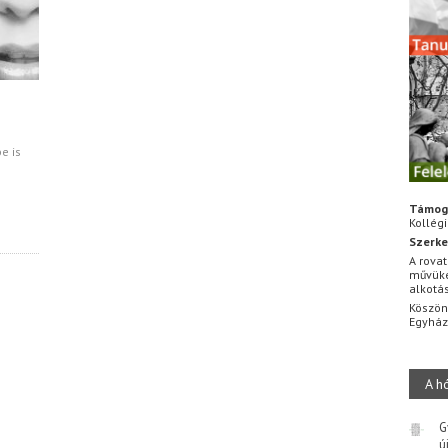
e is
Támog
Kollég
Szerke
A rovat
művüke
alkotá
Köszön
Egyhá
A h
G
ú