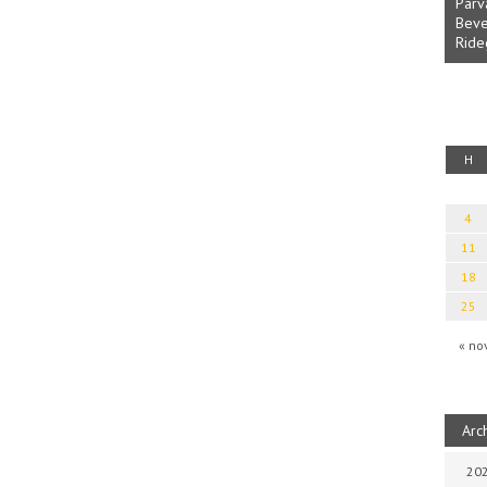
Parvathy Baul: A NAGY LELKEK DALAI.
Bevezetés a bául ösvénybe (Fordította
Rideg Zsófia)
 Erotikai kalauz
H
4
11
18
25
« no
Arc
202