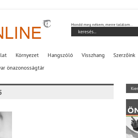
Mondd meg nékem, merre találom…
lat
Környezet
Hangszóló
Visszhang
Szerzőink
ar önazonosságtár
Kie
5