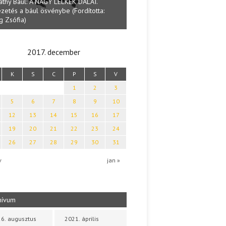
Lakatos Fleisz Ka
:
Halmai Tamás: Megválaszolt érintés. Leveles
Sárszegen
Ibolya költői világa
2017. december
K
S
C
P
S
V
1
2
3
5
6
7
8
9
10
12
13
14
15
16
17
19
20
21
22
23
24
26
27
28
29
30
31
v
jan »
hívum
6. augusztus
2021. április