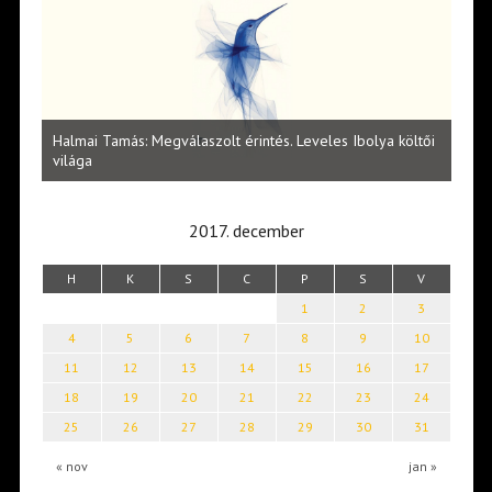
l
Halmai Tamás: Megválaszolt érintés. Leveles Ibolya költői
Laka
világa
2017. december
H
K
S
C
P
S
V
1
2
3
4
5
6
7
8
9
10
11
12
13
14
15
16
17
18
19
20
21
22
23
24
25
26
27
28
29
30
31
« nov
jan »