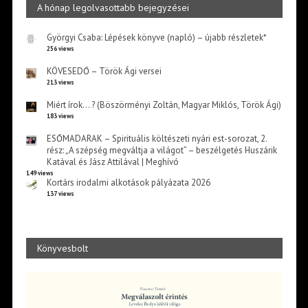
A hónap legolvasottabb bejegyzései
Györgyi Csaba: Lépések könyve (napló) – újabb részletek*
256 views
KÖVESEDŐ – Török Ági versei
213 views
Miért írok… ? (Böszörményi Zoltán, Magyar Miklós, Török Ági)
183 views
ESŐMADARAK – Spirituális költészeti nyári est-sorozat, 2.
rész: „A szépség megváltja a világot” – beszélgetés Huszárik
Katával és Jász Attilával | Meghívó
149 views
Kortárs irodalmi alkotások pályázata 2026
137 views
Könyvesbolt