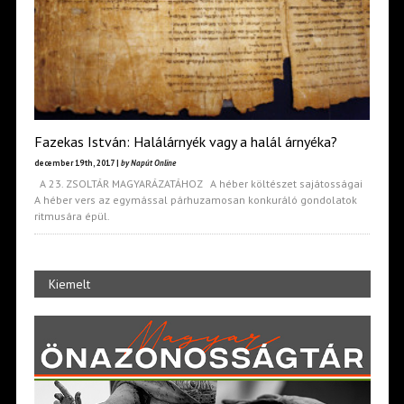
Fazekas István: Halálárnyék vagy a halál árnyéka?
december 19th, 2017 |
by Napút Online
A 23. ZSOLTÁR MAGYARÁZATÁHOZ A héber költészet sajátosságai
A héber vers az egymással párhuzamosan konkuráló gondolatok
ritmusára épül.
Kiemelt