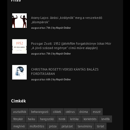
Arany Lajos: Járási „királynők” meg a veszekedő
„álompárok”
augusztus 7th | by
Napút Online
Pozsgai Zsolt: 1952 (játékfilm forgatókönyv Jókai Mór
„A jövő század regénye” című műve alapján)
augusztus 7th | by
Napút Online
CHRISTINA ROSETTI VERSEI KÁNTÁS BALÁZS
FORDÍTÁSÁBAN
augusztus 6th | by
Napút Online
Címkék
asztalfiók
beharangozó
cikkek
cédrus
dráma
esszé
fénykör
haiku
hangszóló
hírek
kritika
körkérdés
levélfa
meghívó
műfordítás
próza
pályázat
tanulmány
tárlat