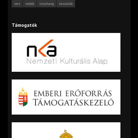
vers
videók
visszhang
önszócikk
Támogatók