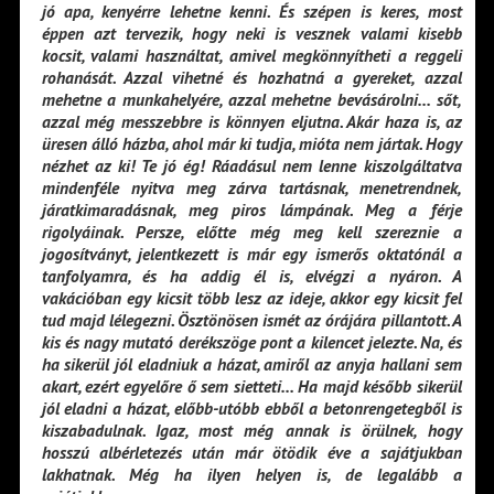
jó apa, kenyérre lehetne kenni. És szépen is keres, most
éppen azt tervezik, hogy neki is vesznek valami kisebb
kocsit, valami használtat, amivel megkönnyítheti a reggeli
rohanását. Azzal vihetné és hozhatná a gyereket, azzal
mehetne a munkahelyére, azzal mehetne bevásárolni… sőt,
azzal még messzebbre is könnyen eljutna. Akár haza is, az
üresen álló házba, ahol már ki tudja, mióta nem jártak. Hogy
nézhet az ki! Te jó ég! Ráadásul nem lenne kiszolgáltatva
mindenféle nyitva meg zárva tartásnak, menetrendnek,
járatkimaradásnak, meg piros lámpának. Meg a férje
rigolyáinak. Persze, előtte még meg kell szereznie a
jogosítványt, jelentkezett is már egy ismerős oktatónál a
tanfolyamra, és ha addig él is, elvégzi a nyáron. A
vakációban egy kicsit több lesz az ideje, akkor egy kicsit fel
tud majd lélegezni. Ösztönösen ismét az órájára pillantott. A
kis és nagy mutató derékszöge pont a kilencet jelezte. Na, és
ha sikerül jól eladniuk a házat, amiről az anyja hallani sem
akart, ezért egyelőre ő sem sietteti… Ha majd később sikerül
jól eladni a házat, előbb-utóbb ebből a betonrengetegből is
kiszabadulnak. Igaz, most még annak is örülnek, hogy
hosszú albérletezés után már ötödik éve a sajátjukban
lakhatnak. Még ha ilyen helyen is, de legalább a