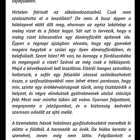
sajátjukban.
Hirtelen felriadt az elkalandozásaiból. Csak nem
szalasztotta el a leszállást? De nem. A busz éppen a
hőközpont előtt állt meg, ahonnan az egész lakótelep a
meleg vizet és a fűtést kapja. Sőt azt is tervezik, hogy a
meleg vizet kihasználva egy élményfürdőt építenek ide.
Éppen a tegnapi újságban olvasta, hogy egy gyereket
magára hagytak a szülei egy ilyen élményfürdőben, és
belefulladt. Szent Isten! Mi van, ha bemegy a fürdőszobába
és megengedi a vizet! Szóval ez még csak a hőközpont.
Majd a következőnél kell leszállnia. Elölről hangos szóváltás
hallatszik, a sofőr egy felszálló utassal szólalkozhatott
össze, a szófoszlányokból nem lehet érteni pontosan, hogy
min, szinte egy örökkévalóságnak tűnik, amíg tisztázódik a
helyzet, és végre elindulnak gyötrelmeinek utolsó stációja
felé. Most már mintha tűkön ült volna. Gyorsan felpattant,
megnyomta a jelzőgombot, és a biztonság kedvéért
szorosan odaállt az ajtó mellé.
A tízemeletes házak hatalmas gyufásdobozként meredtek ki
előtte a földből. A harmadik az övék. De hiába kereste a
szemével, innen még nem látta. Felpillantott a