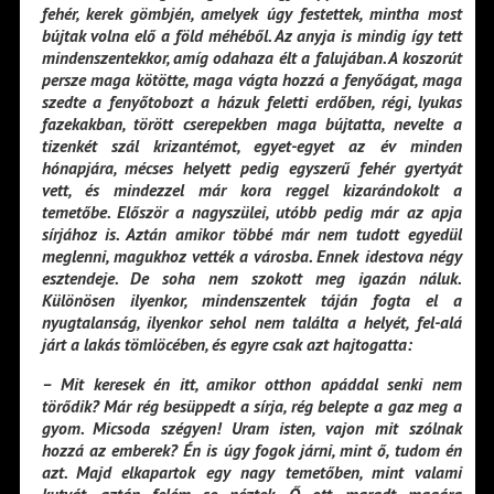
fehér, kerek gömbjén, amelyek úgy festettek, mintha most
bújtak volna elő a föld méhéből. Az anyja is mindig így tett
mindenszentekkor, amíg odahaza élt a falujában. A koszorút
persze maga kötötte, maga vágta hozzá a fenyőágat, maga
szedte a fenyőtobozt a házuk feletti erdőben, régi, lyukas
fazekakban, törött cserepekben maga bújtatta, nevelte a
tizenkét szál krizantémot, egyet-egyet az év minden
hónapjára, mécses helyett pedig egyszerű fehér gyertyát
vett, és mindezzel már kora reggel kizarándokolt a
temetőbe. Először a nagyszülei, utóbb pedig már az apja
sírjához is. Aztán amikor többé már nem tudott egyedül
meglenni, magukhoz vették a városba. Ennek idestova négy
esztendeje. De soha nem szokott meg igazán náluk.
Különösen ilyenkor, mindenszentek táján fogta el a
nyugtalanság, ilyenkor sehol nem találta a helyét, fel-alá
járt a lakás tömlöcében, és egyre csak azt hajtogatta:
– Mit keresek én itt, amikor otthon apáddal senki nem
törődik? Már rég besüppedt a sírja, rég belepte a gaz meg a
gyom. Micsoda szégyen! Uram isten, vajon mit szólnak
hozzá az emberek? Én is úgy fogok járni, mint ő, tudom én
azt. Majd elkapartok egy nagy temetőben, mint valami
kutyát, aztán felém se néztek. Ő ott maradt magára