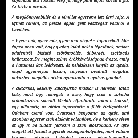
Az hívta a mentőt.
A megkönnyebbülés és a rémület egyszerre lett úrrá rajta. A
lifthez rohant, az persze éppen fent vesztegelt valahol a
tizediken.
– Gyere már, gyere már, gyere már végre! – toporzékolt. Már
éppen azon volt, hogy gyalog indul neki a lépcsőnek, amikor
odafentről biztató csörömpölés, dübörgés, csattogás
hallatszott. De megint szinte örökkévalóságnak érezte, amíg
a hatalmas kas leérkezett, és nehézkesen kinyílt az ajtaja,
majd ugyanolyan lassan, súlyosan bezárult mögötte,
miközben megállás nélkül nyomkodta a nyolcas gombot.
A cikcakkos, keskeny kulcslyukba máskor is nehezen talált
bele, most úgy remegett a keze, hogy csak a sokadik
próbálkozásra sikerült. Mielőtt elfordította volna a kulcsot,
egy pillanatig az ajtóra tapasztotta a fülét. Hallgatózott.
Odabent csend volt. Óvatosan benyomta az ajtót, ami
azonban egyszer csak elakadt valamiben, de a keskeny résen
át így is be tudott férkőzni a szűk előszobába. Az ajtó
mögött ott feküdt a gyerek összegömbölyödve, mint valami
hűséges házőrző. Letérdelt hozzá, végigtapogatta,