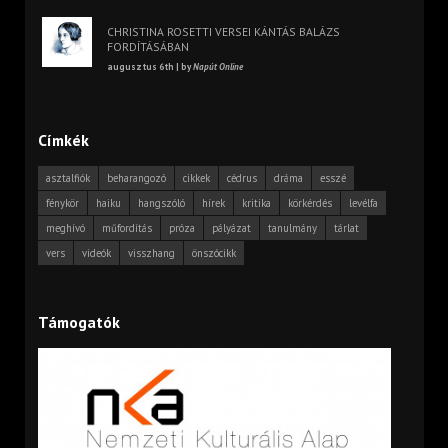
CHRISTINA ROSETTI VERSEI KÁNTÁS BALÁZS
FORDÍTÁSÁBAN
augusztus 6th | by
Napút Online
Címkék
asztalfiók
beharangozó
cikkek
cédrus
dráma
esszé
fénykör
haiku
hangszóló
hírek
kritika
körkérdés
levélfa
meghívó
műfordítás
próza
pályázat
tanulmány
tárlat
vers
videók
visszhang
önszócikk
Támogatók