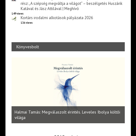
rész: „A szépség megváltja a világot” – beszélgetés Huszárik
Katával és Jász Attilával | Meghívó
149 views
Kortárs irodalmi alkotások pályázata 2026
136 views
Könyvesbolt
l
Halmai Tamás: Megválaszolt érintés. Leveles Ibolya költői
Laka
világa