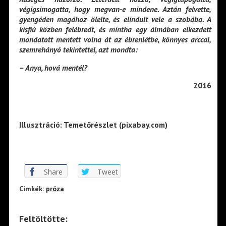
végigsimogatta, hogy megvan-e mindene. Aztán felvette,
gyengéden magához ölelte, és elindult vele a szobába. A
kisfiú közben felébredt, és mintha egy álmában elkezdett
mondatott mentett volna át az ébrenlétbe, könnyes arccal,
szemrehányó tekintettel, azt mondta:
– Anya, hová mentél?
201
6
Illusztráció: Temetőrészlet (pixabay.com)
Share
Tweet
Cimkék:
próza
Feltöltötte: