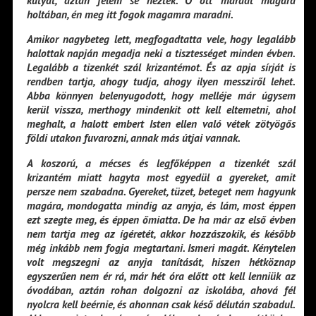
holtában, én meg itt fogok magamra maradni.
Amikor nagybeteg lett, megfogadtatta vele, hogy legalább
halottak napján megadja neki a tisztességet minden évben.
Legalább a tizenkét szál krizantémot. És az apja sírját is
rendben tartja, ahogy tudja, ahogy ilyen messziről lehet.
Abba könnyen belenyugodott, hogy melléje már úgysem
kerül vissza, merthogy mindenkit ott kell eltemetni, ahol
meghalt, a halott embert Isten ellen való vétek zötyögős
földi utakon fuvarozni, annak más útjai vannak.
A koszorú, a mécses és legfőképpen a tizenkét szál
krizantém miatt hagyta most egyedül a gyereket, amit
persze nem szabadna. Gyereket, tüzet, beteget nem hagyunk
magára, mondogatta mindig az anyja, és lám, most éppen
ezt szegte meg, és éppen őmiatta. De ha már az első évben
nem tartja meg az ígéretét, akkor hozzászokik, és később
még inkább nem fogja megtartani. Ismeri magát. Kénytelen
volt megszegni az anyja tanítását, hiszen hétköznap
egyszerűen nem ér rá, már hét óra előtt ott kell lenniük az
óvodában, aztán rohan dolgozni az iskolába, ahová fél
nyolcra kell beérnie, és ahonnan csak késő délután szabadul.