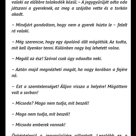
valaki az előbbre tolakodók közül. – A jegygyűrűjét adta oda
játszani a gyereknek, az meg a szájába vette és a torkán
akadt.
– Mindjárt gondoltam, hogy nem a gyerek húzta le – felelt
rá valaki.
– Még szerencse, hogy egy ápolónő állt mögöttük. Az tudta,
mit kell ilyenkor tenni. Különben nagy baj lehetett volna.
– Megáll az ész! Szóval csak úgy odaadta neki.
– Aztán majd megnézheti magát, ha nagy korában a fejére
nő.
– Ezt a szemtelenséget! Álljon vissza a helyére! Mögöttem
volt a sorban!
– Micsoda? Maga nem tudja, mit beszél!
– Maga nem tudja, mit beszél!
– Micsoda emberek vannak!
Önkéntelenül a jegygyűrűjére pillantott. Legalább ez a