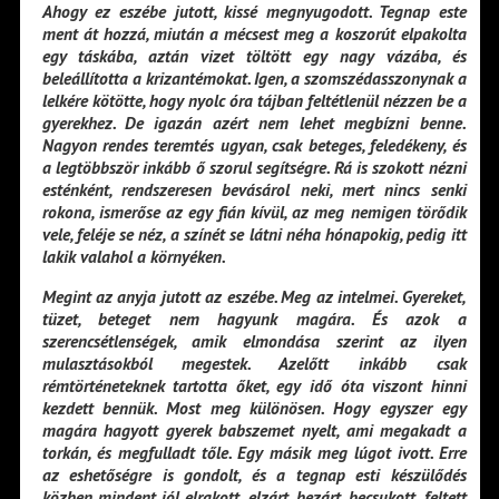
Ahogy ez eszébe jutott, kissé megnyugodott. Tegnap este
ment át hozzá, miután a mécsest meg a koszorút elpakolta
egy táskába, aztán vizet töltött egy nagy vázába, és
beleállította a krizantémokat. Igen, a szomszédasszonynak a
lelkére kötötte, hogy nyolc óra tájban feltétlenül nézzen be a
gyerekhez. De igazán azért nem lehet megbízni benne.
Nagyon rendes teremtés ugyan, csak beteges, feledékeny, és
a legtöbbször inkább ő szorul segítségre. Rá is szokott nézni
esténként, rendszeresen bevásárol neki, mert nincs senki
rokona, ismerőse az egy fián kívül, az meg nemigen törődik
vele, feléje se néz, a színét se látni néha hónapokig, pedig itt
lakik valahol a környéken.
Megint az anyja jutott az eszébe. Meg az intelmei. Gyereket,
tüzet, beteget nem hagyunk magára. És azok a
szerencsétlenségek, amik elmondása szerint az ilyen
mulasztásokból megestek. Azelőtt inkább csak
rémtörténeteknek tartotta őket, egy idő óta viszont hinni
kezdett bennük. Most meg különösen. Hogy egyszer egy
magára hagyott gyerek babszemet nyelt, ami megakadt a
torkán, és megfulladt tőle. Egy másik meg lúgot ivott. Erre
az eshetőségre is gondolt, és a tegnap esti készülődés
közben mindent jól elrakott, elzárt, bezárt, becsukott, feltett