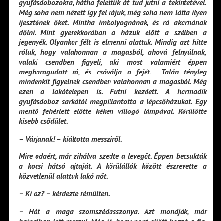
gyufásdobozokra, hátha felettük át tud jutni a tekintetével.
Még soha nem nézett így fel rájuk, még soha nem látta ilyen
ijesztőnek őket. Mintha imbolyognának, és rá akarnának
dőlni. Mint gyerekkorában a házuk előtt a szélben a
jegenyék. Olyankor félt is elmenni alattuk. Mindig azt hitte
róluk, hogy valahonnan a magasból, ahová felnyúlnak,
valaki csendben figyeli, aki most valamiért éppen
megharagudott rá, és csóválja a fejét. Talán tényleg
mindenkit figyelnek csendben valahonnan a magasból. Még
ezen a lakótelepen is. Futni kezdett. A harmadik
gyufásdoboz sarkától megpillantotta a lépcsőházukat. Egy
mentő fehérlett előtte kéken villogó lámpával. Körülötte
kisebb csődület.
– Várjanak! – kiáltotta messziről.
Mire odaért, már zihálva szedte a levegőt. Éppen becsukták
a kocsi hátsó ajtaját. A körülállók között észrevette a
közvetlenül alattuk lakó nőt.
– Ki az? – kérdezte rémülten.
– Hát a maga szomszédasszonya. Azt mondják, már
hajnalban lett rosszul. Még jó, hogy pont eljött hozzá a fia.