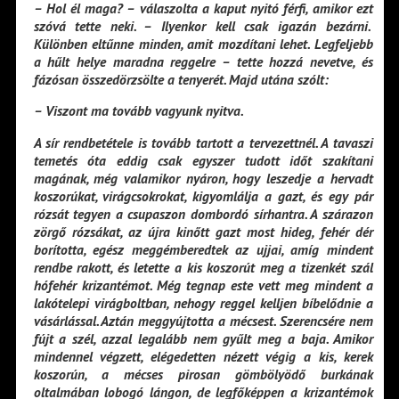
– Hol él maga? – válaszolta a kaput nyitó férfi, amikor ezt
szóvá tette neki. – Ilyenkor kell csak igazán bezárni.
Különben eltűnne minden, amit mozdítani lehet. Legfeljebb
a hűlt helye maradna reggelre – tette hozzá nevetve, és
fázósan összedörzsölte a tenyerét. Majd utána szólt:
– Viszont ma tovább vagyunk nyitva.
A sír rendbetétele is tovább tartott a tervezettnél. A tavaszi
temetés óta eddig csak egyszer tudott időt szakítani
magának, még valamikor nyáron, hogy leszedje a hervadt
koszorúkat, virágcsokrokat, kigyomlálja a gazt, és egy pár
rózsát tegyen a csupaszon dombordó sírhantra. A szárazon
zörgő rózsákat, az újra kinőtt gazt most hideg, fehér dér
borította, egész meggémberedtek az ujjai, amíg mindent
rendbe rakott, és letette a kis koszorút meg a tizenkét szál
hófehér krizantémot. Még tegnap este vett meg mindent a
lakótelepi virágboltban, nehogy reggel kelljen bíbelődnie a
vásárlással. Aztán meggyújtotta a mécsest. Szerencsére nem
fújt a szél, azzal legalább nem gyűlt meg a baja. Amikor
mindennel végzett, elégedetten nézett végig a kis, kerek
koszorún, a mécses pirosan gömbölyödő burkának
oltalmában lobogó lángon, de legfőképpen a krizantémok