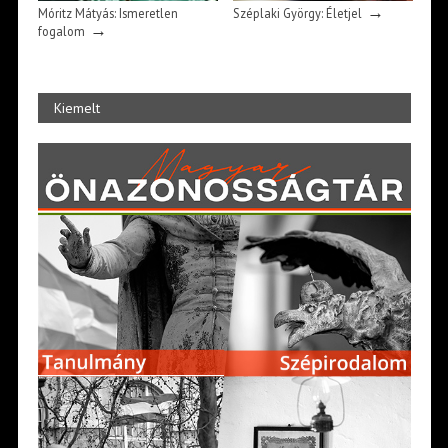
→
Móritz Mátyás: Ismeretlen
Széplaki György: Életjel
→
fogalom
Kiemelt