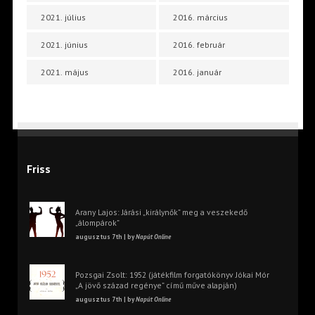
2021. július
2016. március
2021. június
2016. február
2021. május
2016. január
Friss
Arany Lajos: Járási „királynők” meg a veszekedő
„álompárok”
augusztus 7th | by
Napút Online
Pozsgai Zsolt: 1952 (játékfilm forgatókönyv Jókai Mór
„A jövő század regénye” című műve alapján)
augusztus 7th | by
Napút Online