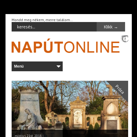
Mondd meg nékem, merre találom…
Próza
március 21st, 2018 |