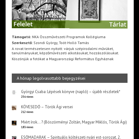
Támogató:
NKA Összművészeti Programok Kollégiuma
Szerkesztő:
Szondi György, Toót-Holló Tamás
A rovat természetesen nyitott: várjuk szépirodalmi művüket,
tanulmányukat, képzőművészeti alkotásukat, hozzászólásukat.
Köszönjük a fotókat a Magyarországi Református Egyháznak
A hónap legolvasottabb bejegyzései
Györgyi Csaba: Lépések könyve (napló) – újabb részletek*
256 views
KÖVESEDŐ – Török Ági versei
212 views
Miért írok… ? (Böszörményi Zoltán, Magyar Miklós, Török Ági)
183 views
ESŐMADARAK – Spirituális költészeti nyári est-sorozat, 2.