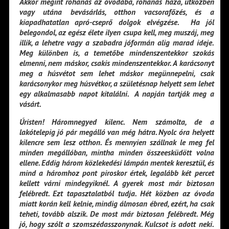
Akkor megint rohanás az óvodába, rohanás haza, útközben
vagy utána bevásárlás, otthon vacsorafőzés, és a
kiapadhatatlan apró-cseprő dolgok elvégzése. Ha jól
belegondol, az egész élete ilyen csupa kell, meg muszáj, meg
illik, a lehetre vagy a szabadra jóformán alig marad ideje.
Meg különben is, a temetőbe mindenszentekkor szokás
elmenni, nem máskor, csakis mindenszentekkor. A karácsonyt
meg a húsvétot sem lehet máskor megünnepelni, csak
karácsonykor meg húsvétkor, a születésnap helyett sem lehet
egy alkalmasabb napot kitalálni. A napján tartják meg a
vásárt.
Úristen! Háromnegyed kilenc. Nem számolta, de a
lakótelepig jó pár megálló van még hátra. Nyolc óra helyett
kilencre sem lesz otthon. És mennyien szállnak le meg fel
minden megállóban, mintha minden összeesküdött volna
ellene. Eddig három közlekedési lámpán mentek keresztül, és
mind a háromhoz pont piroskor értek, legalább két percet
kellett várni mindegyiknél. A gyerek most már biztosan
felébredt. Ezt tapasztalatból tudja. Hét közben az óvoda
miatt korán kell kelnie, mindig álmosan ébred, ezért, ha csak
teheti, tovább alszik. De most már biztosan felébredt. Még
jó, hogy szólt a szomszédasszonynak. Kulcsot is adott neki.