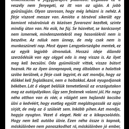
veszély nem fenyegeti, ez itt van az ujján. A jobb
gyűrűsujján. Olyan szorosan, hogy még lehúzni is nehéz. A
férje viszont messze van. Amióta a társával sikerült egy
kamiont vásárolniuk és közösen fuvarozni kezdtek, szinte
mindig úton van. Ha esik, ha fúj. Se húsvétot, se karácsonyt
nem ismernek, mindenszentekről meg hasonlókról nem is
beszélve. Az náluk nem ünnep, de még csak nem is
munkaszüneti nap. Most éppen Lengyelországba mentek, ez
az egyik legjobb útvonaluk. Hosszú ideje állandó
szerződésük van egy céggel oda is meg vissza is. Az ilyet
meg kell becsülni. Oda gyümölcsöt vittek, vissza bútort
hoznak. Ha az ilyen ünnepnapok, meg általában a halottak
szóba kerülnek, a férje csak legyint, és azt mondja, hogy az
élőkkel kell foglalkozni, nem a holtakkal. Azok nyugodjanak
békében. Lát ő eleget belőlük temetetlenül az országutakon
meg az autópályákon. Úgy sem festenek valami jól. Ha nagy
néha otthon van és ráér, a világért sem hajlandó kocsiba
ülni a kedvéért, hogy esetleg együtt meglátogassák az apja
sírját, de még az ő szüleiét sem. Inkább pihen. Azt mondja,
hagyja nyugton. Vezet ő eleget. Neki ez a kikapcsolódás.
Hogy nem kell autóba ülnie. Ezen néha össze is kapnak,
máskülönben nem panaszkodhat rá, máskülönben jó ember,