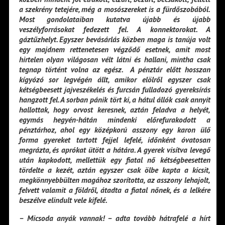
a szekrény tetejére, még a mosószereket is a fürdőszobából.
Most gondolataiban kutatva újabb és újabb
veszélyforrásokat fedezett fel. A konnektorokat. A
gáztűzhelyt. Egyszer bevásárlás közben maga is tanúja volt
egy majdnem rettenetesen végződő esetnek, amit most
hirtelen olyan világosan vélt látni és hallani, mintha csak
tegnap történt volna az egész. A pénztár előtt hosszan
kígyózó sor legvégén állt, amikor elölről egyszer csak
kétségbeesett jajveszékelés és furcsán fulladozó gyereksírás
hangzott fel. A sorban pánik tört ki, a hátul állók csak annyit
hallottak, hogy orvost keresnek, aztán feladva a helyét,
egymás hegyén-hátán mindenki előrefurakodott a
pénztárhoz, ahol egy középkorú asszony egy karon ülő
forma gyereket tartott fejjel lefelé, időnként óvatosan
megrázta, és aprókat ütött a hátára. A gyerek visítva levegő
után kapkodott, mellettük egy fiatal nő kétségbeesetten
tördelte a kezét, aztán egyszer csak ölbe kapta a kicsit,
megkönnyebbülten magához szorította, az asszony lehajolt,
felvett valamit a földről, átadta a fiatal nőnek, és a lelkére
beszélve elindult vele kifelé.
– Micsoda anyák vannak! – adta tovább hátrafelé a hírt