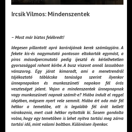
Ircsik Vilmos: Mindenszentek
– Most már biztos felébredt!
Idegesen pillantott apró karórájának kerek számlapjára. A
fekete kis-és nagymutató pontosan eltakarták egymást, a
piros másodpercmutató pedig ijesztő és kérlelhetetlen
gyorsasággal rohant körbe. A busz viszont annál lassabban
vánszorog. Egy járat kimaradt, ami a menetrendről
tájékoztató táblácska tanúsága szerint ilyenkor
ünnepnapokon és munkaszüneti napokon fél órás
veszteséget jelent. Vajon a mindenszentek ünnepnapnak
vagy munkaszüneti napnak számít-e? Hiába indult el reggel
idejében, mégsem nyert vele semmit. Hiába ért oda már fél
hétkor a temetőbe, ott is legalább fél órát kellett
várakoznia, mert csak hétkor nyitották ki. Sosem gondolta
volna, hogy egy temetőben is lehet nyitva tartási meg zárva
tartási idő, mint valami boltban. Különösen ilyenkor.