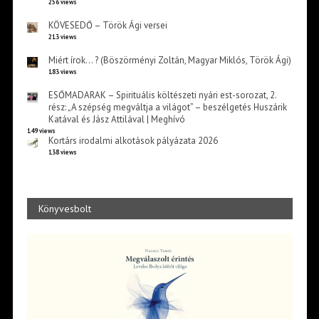
256 views
KÖVESEDŐ – Török Ági versei
213 views
Miért írok… ? (Böszörményi Zoltán, Magyar Miklós, Török Ági)
183 views
ESŐMADARAK – Spirituális költészeti nyári est-sorozat, 2.
rész: „A szépség megváltja a világot” – beszélgetés Huszárik
Katával és Jász Attilával | Meghívó
149 views
Kortárs irodalmi alkotások pályázata 2026
138 views
Könyvesbolt