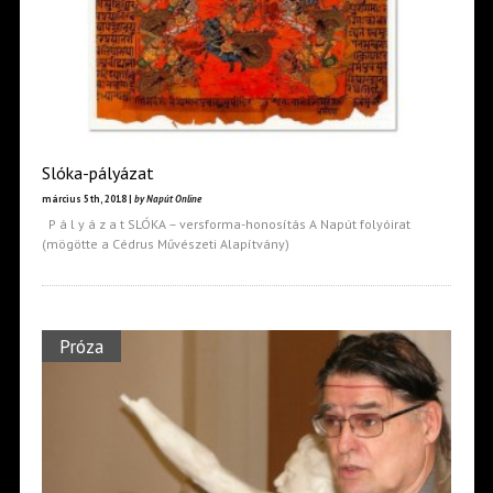
Slóka-pályázat
március 5th, 2018 |
by Napút Online
P á l y á z a t SLÓKA – versforma-honosítás A Napút folyóirat
(mögötte a Cédrus Művészeti Alapítvány)
Próza