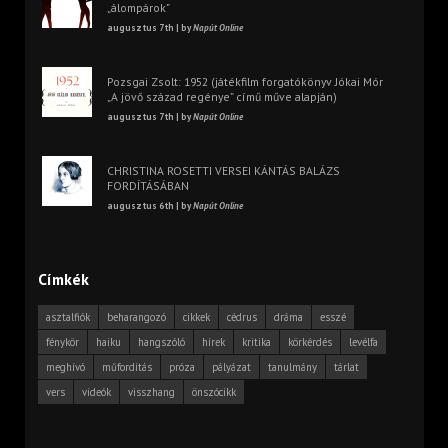
„álompárok”
augusztus 7th | by
Napút Online
Pozsgai Zsolt: 1952 (játékfilm forgatókönyv Jókai Mór
„A jövő század regénye” című műve alapján)
augusztus 7th | by
Napút Online
CHRISTINA ROSETTI VERSEI KÁNTÁS BALÁZS
FORDÍTÁSÁBAN
augusztus 6th | by
Napút Online
Címkék
asztalfiók
beharangozó
cikkek
cédrus
dráma
esszé
fénykör
haiku
hangszóló
hírek
kritika
körkérdés
levélfa
meghívó
műfordítás
próza
pályázat
tanulmány
tárlat
vers
videók
visszhang
önszócikk