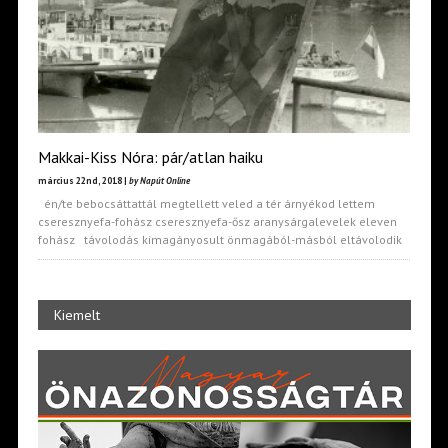
Makkai-Kiss Nóra: pár/atlan haiku
március 22nd, 2018 |
by Napút Online
én/te bebocsáttattál megtellett veled a tér árnyékod lettem
cseresznyefa-fohász cseresznyefa-ősz aranysárgalevelek eleven
fohász távolodás kimagányosult önmagából-másból eltávolodik
Kiemelt