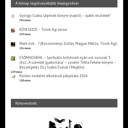
A hónap legolvasottabb bejegyzései
Györgyi Csaba: Lépések könyve (napló) – újabb részletek*
256 views
KÖVESEDŐ – Török Ági versei
229 views
Miért írok… ? (Böszörményi Zoltán, Magyar Miklós, Török Ági)
156 views
ESŐMADARAK – Spirituális költészeti nyári est-sorozat, 3.
rész: „A szeretet gyakorlása” – szvámí Tírtha Fekete könyve –
Beszélgetés Ősz Szabó Évával | Meghívó
139 views
Kortárs irodalmi alkotások pályázata 2026
138 views
Könyvesbolt