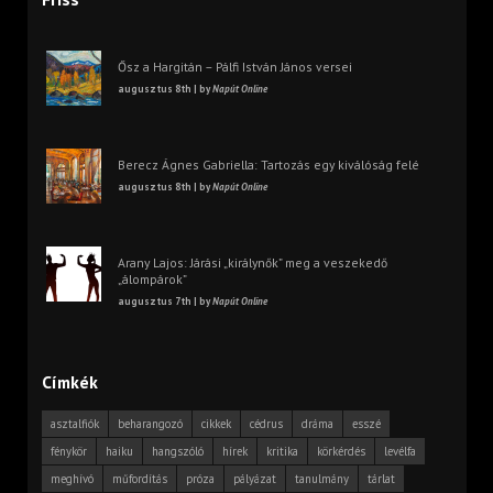
Ősz a Hargitán – Pálfi István János versei
augusztus 8th | by
Napút Online
Berecz Ágnes Gabriella: Tartozás egy kiválóság felé
augusztus 8th | by
Napút Online
Arany Lajos: Járási „királynők” meg a veszekedő
„álompárok”
augusztus 7th | by
Napút Online
Címkék
asztalfiók
beharangozó
cikkek
cédrus
dráma
esszé
fénykör
haiku
hangszóló
hírek
kritika
körkérdés
levélfa
meghívó
műfordítás
próza
pályázat
tanulmány
tárlat