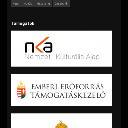
vers
videók
visszhang
önszócikk
Támogatók