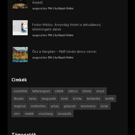
Árpád)
augusztus 9th | by
Napút Online
Fodor Miklós: Árnyvilág felett is áthullámzó,
lélekringató dalok
augusztus 9th | by
Napút Online
Ősz a Hargitán – Pálfi István János versei
augusztus 8th | by
Napút Online
Címkék
asztalfiók
beharangozó
cikkek
cédrus
dráma
esszé
fénykör
haiku
hangszóló
hírek
kritika
körkérdés
levélfa
meghívó
műfordítás
próza
pályázat
tanulmány
tárlat
vers
videók
visszhang
önszócikk
Támogatók