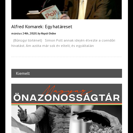
Alfred Komarek: Egy határeset
március 24th, 2018 |
by Napút Online
(Bűnügyi történet) Simon Polt annak idején élvezte a csendőri
hivatást. Ám azóta már sok év eltelt, és egyáltalán
Kiemelt