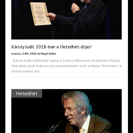
Károly Judit 2018-ban a Hetedhét-díjas!
március 24th, 2018 |
by Napút Online
Károly Judit műfordító kapta a Cédrus Művészeti Alapítvány Napút
Hetedhét-díját március huszonkettedikén este a Nádor Teremben. A
Debrecenben élő
Hetedhét