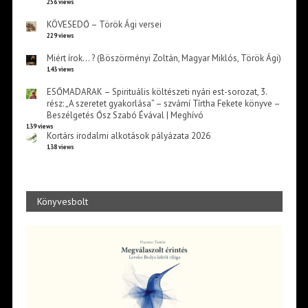
256 views
KÖVESEDŐ – Török Ági versei
229 views
Miért írok… ? (Böszörményi Zoltán, Magyar Miklós, Török Ági)
143 views
ESŐMADARAK – Spirituális költészeti nyári est-sorozat, 3.
rész: „A szeretet gyakorlása” – szvámí Tírtha Fekete könyve –
Beszélgetés Ősz Szabó Évával | Meghívó
139 views
Kortárs irodalmi alkotások pályázata 2026
138 views
Könyvesbolt