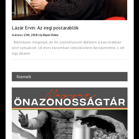
Lázár Ervin: Az iregi postarablók
március 13th, 2018 |
by Napút Online
Bármilyen meglepő, de én személyesen átéltem a karcolatban
leírt szituációt. 18 éves koromban lebicikliztem Kecskemétre, s ott
egy állami
Kiemelt