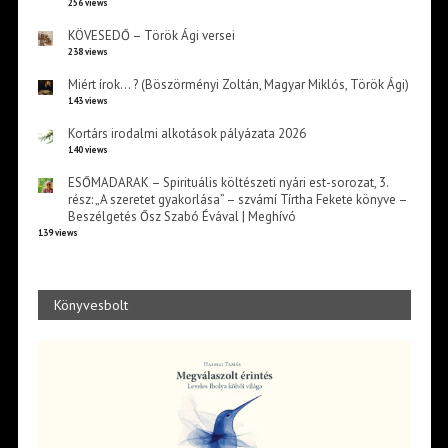
256 views
KÖVESEDŐ – Török Ági versei
238 views
Miért írok… ? (Böszörményi Zoltán, Magyar Miklós, Török Ági)
143 views
Kortárs irodalmi alkotások pályázata 2026
140 views
ESŐMADARAK – Spirituális költészeti nyári est-sorozat, 3.
rész: „A szeretet gyakorlása” – szvámí Tírtha Fekete könyve –
Beszélgetés Ősz Szabó Évával | Meghívó
139 views
Könyvesbolt