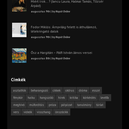
Miért írok… ? (Iancu Laura, Halmai Tamás, Tőzsér
Árpád)
augusztus 9th | by
Napút Online
Fodor Miklós: Árnyvilág felett is áthullámzó,
lélekringató dalok
augusztus 9th | by
Napút Online
Ősz a Hargitán – Pálfi István János versei
augusztus 8th | by
Napút Online
Címkék
asztalfiók
beharangozó
cikkek
cédrus
dráma
esszé
fénykör
haiku
hangszóló
hírek
kritika
körkérdés
levélfa
meghívó
műfordítás
próza
pályázat
tanulmány
tárlat
vers
videók
visszhang
önszócikk