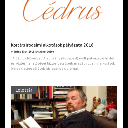
Kortárs irodalmi alkotások pályázata 2018
március 13th, 2018 |
by Napút Online
A Cédrus Művészeti Alapítvány (Budapest) nyílt pályázatot hirdet
és közlési lehetőséget biztosít elsősorban szépirodalmi alkotások
(versek, elbeszélések, kisregények, drámák,
Lelettár