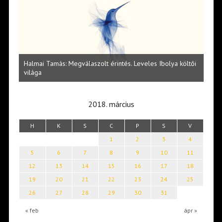
l
Halmai Tamás: Megválaszolt érintés. Leveles Ibolya költői
Laka
világa
2018. március
H
K
S
C
P
S
V
1
2
3
4
5
6
7
8
9
10
11
12
13
14
15
16
17
18
19
20
21
22
23
24
25
26
27
28
29
30
31
« feb
ápr »