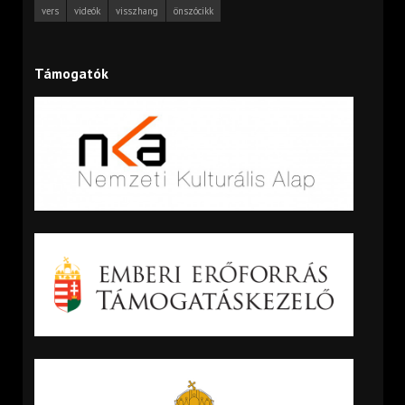
vers
videók
visszhang
önszócikk
Támogatók