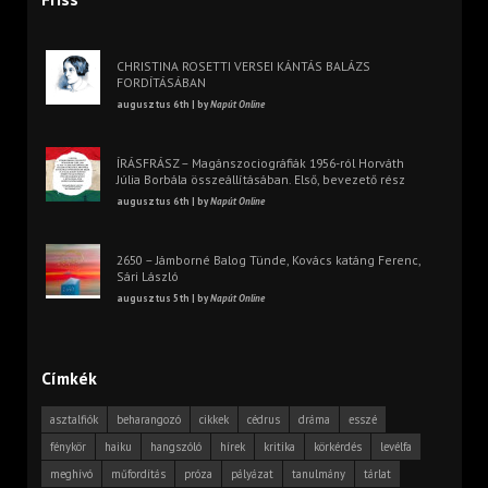
CHRISTINA ROSETTI VERSEI KÁNTÁS BALÁZS
FORDÍTÁSÁBAN
augusztus 6th | by
Napút Online
ÍRÁSFRÁSZ – Magánszociográfiák 1956-ról Horváth
Júlia Borbála összeállításában. Első, bevezető rész
augusztus 6th | by
Napút Online
2650 – Jámborné Balog Tünde, Kovács katáng Ferenc,
Sári László
augusztus 5th | by
Napút Online
Címkék
asztalfiók
beharangozó
cikkek
cédrus
dráma
esszé
fénykör
haiku
hangszóló
hírek
kritika
körkérdés
levélfa
meghívó
műfordítás
próza
pályázat
tanulmány
tárlat