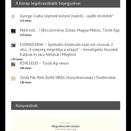
A hónap legolvasottabb bejegyzései
Györgyi Csaba: Lépések könyve (napló) – újabb részletek*
256 views
Miért írok… ? (Böszörményi Zoltán, Magyar Miklós, Török Ági)
219 views
ESŐMADARAK – Spirituális költészeti nyári est-sorozat, 2.
rész: „A szépség megváltja a világot” – beszélgetés Huszárik
Katával és Jász Attilával | Meghívó
193 views
KÖVESEDŐ – Török Ági versei
186 views
Zöldy Pál: MAG ÁLMA VIRÁG | Könyvbemutató | Filmfelvétel
140 views
Könyvesbolt