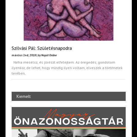
Szilvási Pál: Születésnapodra
március 2nd, 2018 |
by Napút Online
Néha mesélsz, és jórészt elfelejtem. Az öregedés, gondolom
ilyenkor, de lehet, hogy mindig ilyen voltam, elveszek a történetek
terében,
Kiemelt