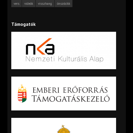
vers
videók
visszhang
önszócikk
Támogatók