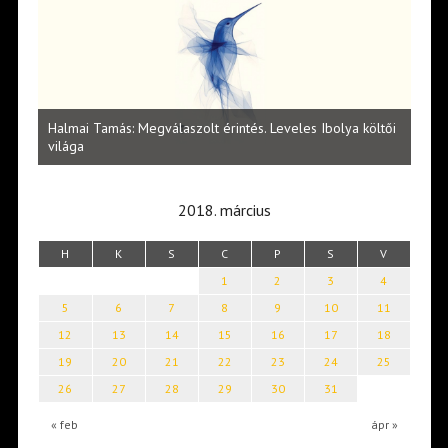
l
Halmai Tamás: Megválaszolt érintés. Leveles Ibolya költői
Laka
világa
2018. március
H
K
S
C
P
S
V
1
2
3
4
5
6
7
8
9
10
11
12
13
14
15
16
17
18
19
20
21
22
23
24
25
26
27
28
29
30
31
« feb
ápr »