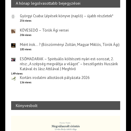
A hónap legolvasottabb bejegyzései
Györgyi Csaba: Lépések könyve (napló) – újabb részletek*
256 views
KÖVESEDŐ – Török Ági versei
206 views
Miért írok… ? (Böszörményi Zoltán, Magyar Miklós, Török Ági)
183 views
ESŐMADARAK – Spirituális költészeti nyári est-sorozat, 2.
rész: „A szépség megváltja a világot” – beszélgetés Huszárik
Katával és Jász Attilával | Meghívó
149 views
Kortárs irodalmi alkotások pályázata 2026
136 views
Könyvesbolt