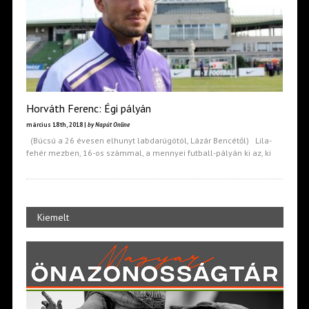
Horváth Ferenc: Égi pályán
március 18th, 2018 |
by Napút Online
(Búcsú a 26 évesen elhunyt labdarúgótól, Lázár Bencétől) Lila-
fehér mezben, 16-os számmal, a mennyei futball-pályán ki az, ki
Kiemelt