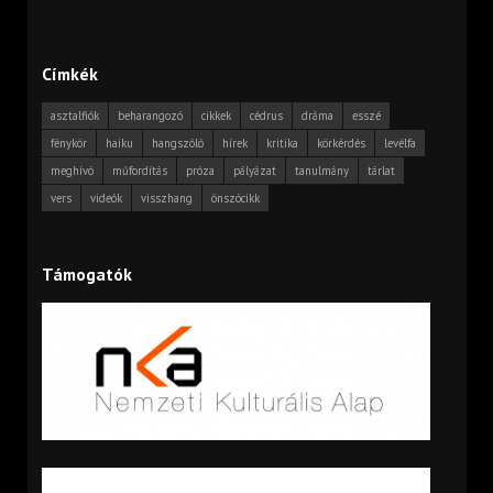
Címkék
asztalfiók
beharangozó
cikkek
cédrus
dráma
esszé
fénykör
haiku
hangszóló
hírek
kritika
körkérdés
levélfa
meghívó
műfordítás
próza
pályázat
tanulmány
tárlat
vers
videók
visszhang
önszócikk
Támogatók