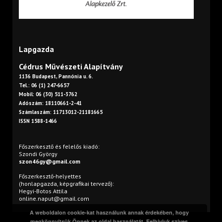
Lapgazda
Cédrus Művészeti Alapítvány
1136 Budapest, Pannónia u. 6.
Tel.: 06 (1) 247-6657
Mobil: 06 (30) 511-3762
Adószám: 18110661-2-41
Számlaszám: 11713012-21181665
ISSN 1588-1466
Főszerkesztő és felelős kiadó:
Szondi György
szon46gy@gmail.com
Főszerkesztő-helyettes
(honlapgazda, képgrafikai tervező):
Hegyi-Botos Attila
online.naput@gmail.com
A weboldalon cookie-kat használunk annak érdekében, hogy
megkönnyítsük Önnek az oldal használatát. Felhívjuk szíves