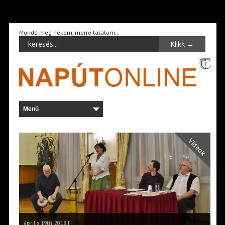
Mondd meg nékem, merre találom…
Videók
április 19th, 2018 |