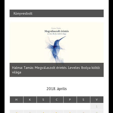
Könyvesbolt
eveles Ibolya költői
Lakatos Fleisz Katalin: Vasárnap délután Sárszege
2018. április
H
K
S
C
P
S
V
1