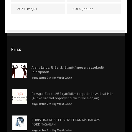
2021. május
2016. január
Friss
Arany Lajos: Járási „királynők” meg a veszekedő
„álompárok”
augusztus 7th | by
Napút Online
Pozsgai Zsolt: 1952 (játékfilm forgatókönyv Jókai Mór
„A jövő század regénye” című műve alapján)
augusztus 7th | by
Napút Online
CHRISTINA ROSETTI VERSEI KÁNTÁS BALÁZS
FORDÍTÁSÁBAN
augusztus 6th | by
Napút Online