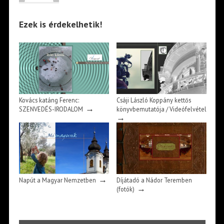
Ezek is érdekelhetik!
Kovács katáng Ferenc:
Csáji László Koppány kettős
→
SZENVEDÉS-IRODALOM
könyvbemutatója / Videófelvétel
→
→
Napút a Magyar Nemzetben
Díjátadó a Nádor Teremben
→
(fotók)