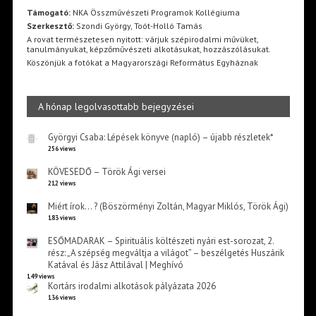
Támogató:
NKA Összművészeti Programok Kollégiuma
Szerkesztő:
Szondi György, Toót-Holló Tamás
A rovat természetesen nyitott: várjuk szépirodalmi művüket,
tanulmányukat, képzőművészeti alkotásukat, hozzászólásukat.
Köszönjük a fotókat a Magyarországi Református Egyháznak
A hónap legolvasottabb bejegyzései
Györgyi Csaba: Lépések könyve (napló) – újabb részletek*
256 views
KÖVESEDŐ – Török Ági versei
212 views
Miért írok… ? (Böszörményi Zoltán, Magyar Miklós, Török Ági)
183 views
ESŐMADARAK – Spirituális költészeti nyári est-sorozat, 2.
rész: „A szépség megváltja a világot” – beszélgetés Huszárik
Katával és Jász Attilával | Meghívó
149 views
Kortárs irodalmi alkotások pályázata 2026
136 views