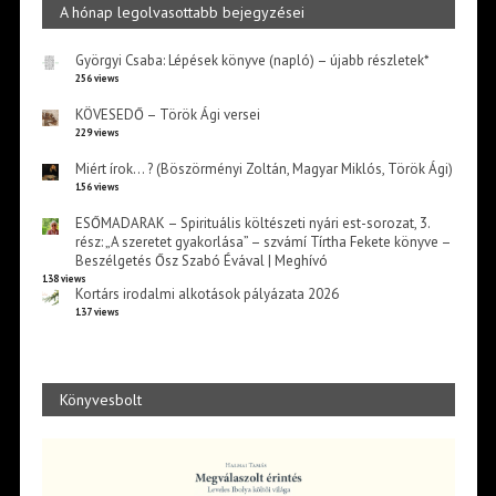
A hónap legolvasottabb bejegyzései
Györgyi Csaba: Lépések könyve (napló) – újabb részletek*
256 views
KÖVESEDŐ – Török Ági versei
229 views
Miért írok… ? (Böszörményi Zoltán, Magyar Miklós, Török Ági)
156 views
ESŐMADARAK – Spirituális költészeti nyári est-sorozat, 3.
rész: „A szeretet gyakorlása” – szvámí Tírtha Fekete könyve –
Beszélgetés Ősz Szabó Évával | Meghívó
138 views
Kortárs irodalmi alkotások pályázata 2026
137 views
Könyvesbolt