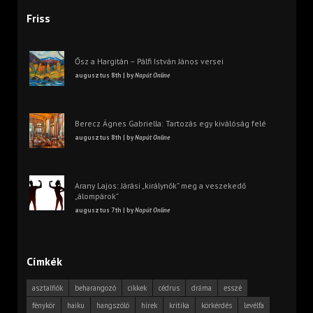
Friss
Ősz a Hargitán – Pálfi István János versei
augusztus 8th | by
Napút Online
Berecz Ágnes Gabriella: Tartozás egy kiválóság felé
augusztus 8th | by
Napút Online
Arany Lajos: Járási „királynők” meg a veszekedő
„álompárok”
augusztus 7th | by
Napút Online
Címkék
asztalfiók
beharangozó
cikkek
cédrus
dráma
esszé
fénykör
haiku
hangszóló
hírek
kritika
körkérdés
levélfa