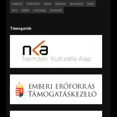
meghívó
műfordítás
próza
pályázat
tanulmány
tárlat
vers
videók
visszhang
önszócikk
Támogatók