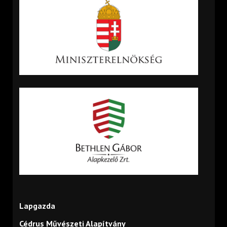
Lapgazda
Cédrus Művészeti Alapítvány