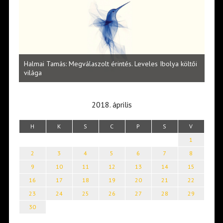
l
Halmai Tamás: Megválaszolt érintés. Leveles Ibolya költői
Laka
világa
2018. április
H
K
S
C
P
S
V
1
2
3
4
5
6
7
8
9
10
11
12
13
14
15
16
17
18
19
20
21
22
23
24
25
26
27
28
29
30