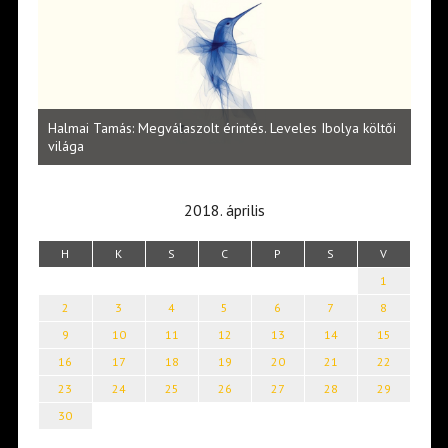
l
Halmai Tamás: Megválaszolt érintés. Leveles Ibolya költői
Laka
világa
2018. április
H
K
S
C
P
S
V
1
2
3
4
5
6
7
8
9
10
11
12
13
14
15
16
17
18
19
20
21
22
23
24
25
26
27
28
29
30