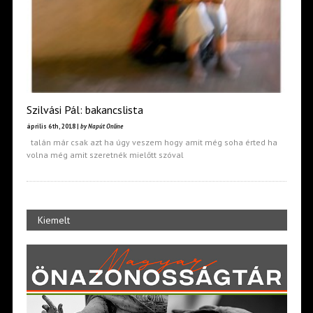
Szilvási Pál: bakancslista
április 6th, 2018 |
by Napút Online
talán már csak azt ha úgy veszem hogy amit még soha érted ha
volna még amit szeretnék mielőtt szóval
Kiemelt