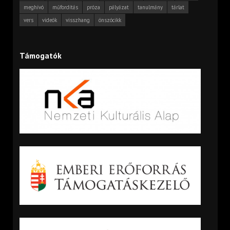
meghívó
műfordítás
próza
pályázat
tanulmány
tárlat
vers
videók
visszhang
önszócikk
Támogatók