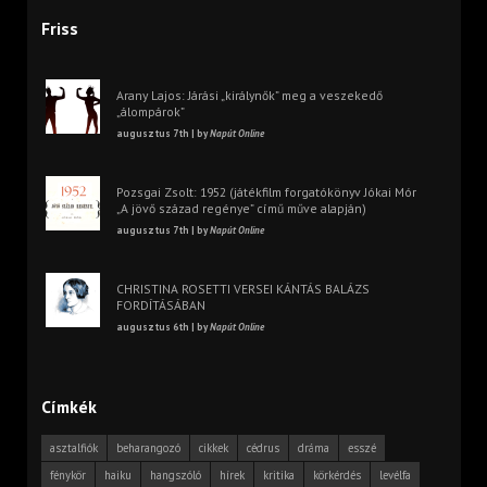
Friss
Arany Lajos: Járási „királynők” meg a veszekedő
„álompárok”
augusztus 7th | by
Napút Online
Pozsgai Zsolt: 1952 (játékfilm forgatókönyv Jókai Mór
„A jövő század regénye” című műve alapján)
augusztus 7th | by
Napút Online
CHRISTINA ROSETTI VERSEI KÁNTÁS BALÁZS
FORDÍTÁSÁBAN
augusztus 6th | by
Napút Online
Címkék
asztalfiók
beharangozó
cikkek
cédrus
dráma
esszé
fénykör
haiku
hangszóló
hírek
kritika
körkérdés
levélfa