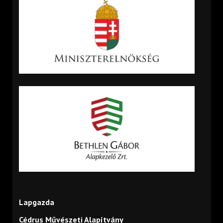
Lapgazda
Cédrus Művészeti Alapítvány