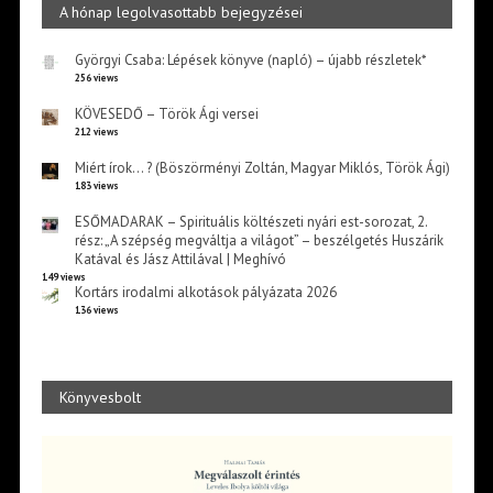
A hónap legolvasottabb bejegyzései
Györgyi Csaba: Lépések könyve (napló) – újabb részletek*
256 views
KÖVESEDŐ – Török Ági versei
212 views
Miért írok… ? (Böszörményi Zoltán, Magyar Miklós, Török Ági)
183 views
ESŐMADARAK – Spirituális költészeti nyári est-sorozat, 2.
rész: „A szépség megváltja a világot” – beszélgetés Huszárik
Katával és Jász Attilával | Meghívó
149 views
Kortárs irodalmi alkotások pályázata 2026
136 views
Könyvesbolt