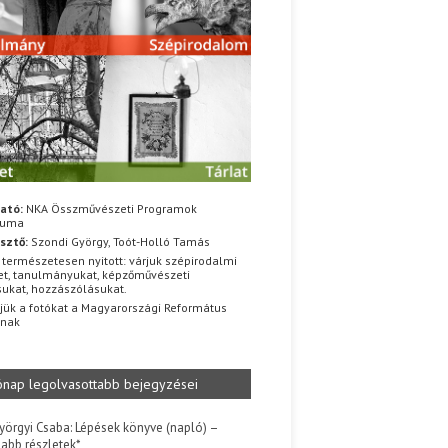
ató:
NKA Összművészeti Programok
iuma
sztő:
Szondi György, Toót-Holló Tamás
 természetesen nyitott: várjuk szépirodalmi
t, tanulmányukat, képzőművészeti
sukat, hozzászólásukat.
jük a fotókat a Magyarországi Református
znak
ónap legolvasottabb bejegyzései
yörgyi Csaba: Lépések könyve (napló) –
jabb részletek*