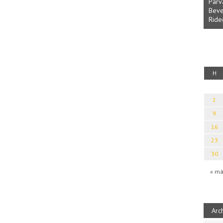
Parv
Beve
Ride
fényből
Káplán Géza: Erotikai kalauz
H
2
9
16
23
30
« má
Arc