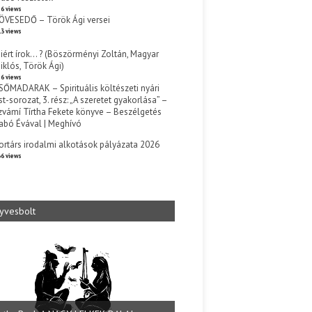
6 views
ÖVESEDŐ – Török Ági versei
3 views
iért írok… ? (Böszörményi Zoltán, Magyar
iklós, Török Ági)
6 views
SŐMADARAK – Spirituális költészeti nyári
st-sorozat, 3. rész: „A szeretet gyakorlása” –
zvámí Tírtha Fekete könyve – Beszélgetés
abó Évával | Meghívó
s
ortárs irodalmi alkotások pályázata 2026
6 views
yvesbolt