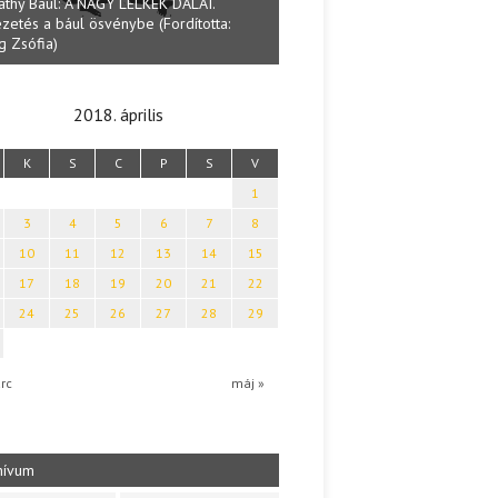
athy Baul: A NAGY LELKEK DALAI.
zetés a bául ösvénybe (Fordította:
Halmai Tamás: Megválaszolt ér
g Zsófia)
Ibolya költői világa
2018. április
K
S
C
P
S
V
1
3
4
5
6
7
8
10
11
12
13
14
15
17
18
19
20
21
22
24
25
26
27
28
29
rc
máj »
hívum