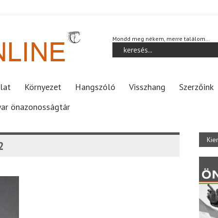
Mondd meg nékem, merre találom…
lat
Környezet
Hangszóló
Visszhang
Szerzőink
ar önazonosságtár
Kie
2