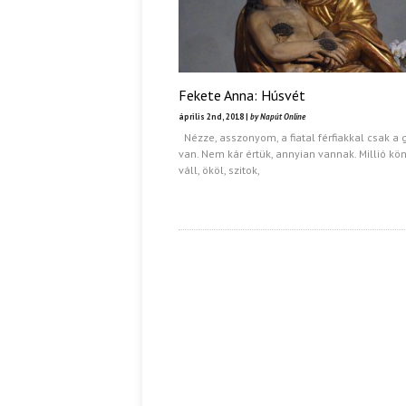
Fekete Anna: Húsvét
április 2nd, 2018 |
by Napút Online
Nézze, asszonyom, a fiatal férfiakkal csak a
van. Nem kár értük, annyian vannak. Millió kö
váll, ököl, szitok,