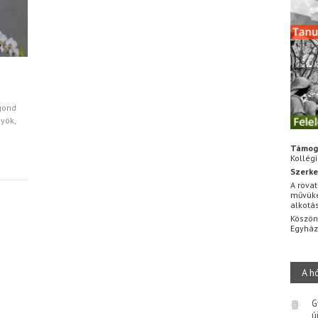
 gond
nyök,
Támog
Kollég
Szerke
A rovat
művüke
alkotá
Köszön
Egyhá
A h
G
ú