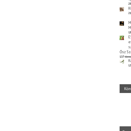
25
K
21
M
M
15
E
e
s
Ősz Sz
137 view
K
13
Kön