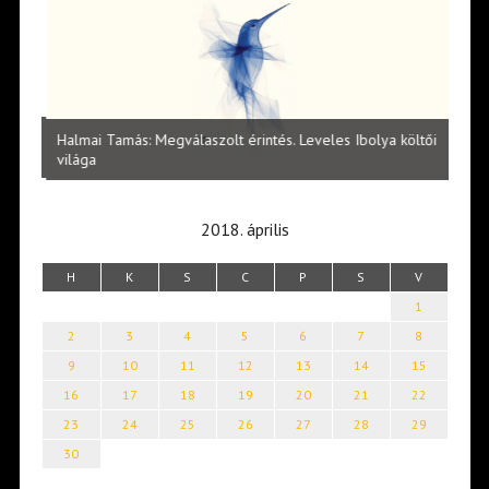
l
Halmai Tamás: Megválaszolt érintés. Leveles Ibolya költői
Laka
világa
2018. április
H
K
S
C
P
S
V
1
2
3
4
5
6
7
8
9
10
11
12
13
14
15
16
17
18
19
20
21
22
23
24
25
26
27
28
29
30