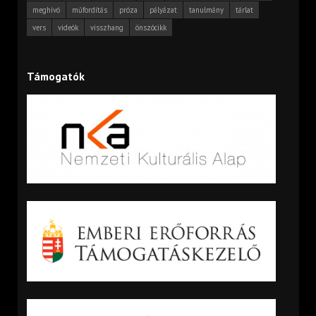
meghívó
műfordítás
próza
pályázat
tanulmány
tárlat
vers
videók
visszhang
önszócikk
Támogatók