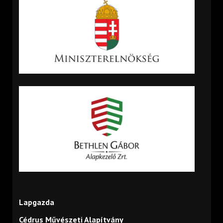
Lapgazda
Cédrus Művészeti Alapítvány