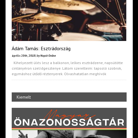
Ádám Tamás: Esztrádország
április 20th, 2018 |
by Napút Online
Kihelyezett ülés lesz a balkonon, lelkes esztrádzene, napsütötte
cintányéron szelídgesztenye. Látom szeretteim: tapsoló szobrok,
egymáshoz ütődő réztenyerek. Olvashatatlan meghívók
Kiemelt