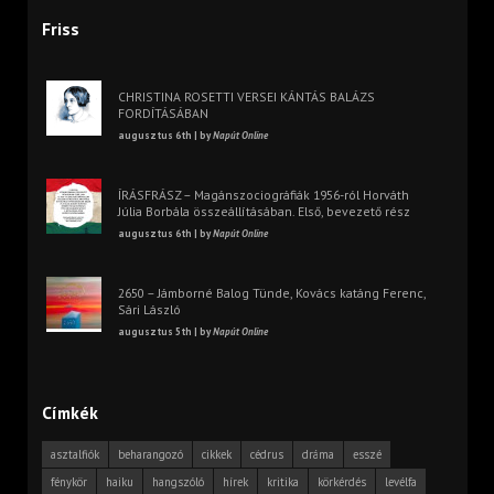
Friss
CHRISTINA ROSETTI VERSEI KÁNTÁS BALÁZS
FORDÍTÁSÁBAN
augusztus 6th | by
Napút Online
ÍRÁSFRÁSZ – Magánszociográfiák 1956-ról Horváth
Júlia Borbála összeállításában. Első, bevezető rész
augusztus 6th | by
Napút Online
2650 – Jámborné Balog Tünde, Kovács katáng Ferenc,
Sári László
augusztus 5th | by
Napút Online
Címkék
asztalfiók
beharangozó
cikkek
cédrus
dráma
esszé
fénykör
haiku
hangszóló
hírek
kritika
körkérdés
levélfa