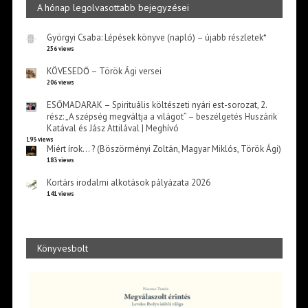
A hónap legolvasottabb bejegyzései
Györgyi Csaba: Lépések könyve (napló) – újabb részletek*
256 views
KÖVESEDŐ – Török Ági versei
206 views
ESŐMADARAK – Spirituális költészeti nyári est-sorozat, 2.
rész: „A szépség megváltja a világot” – beszélgetés Huszárik
Katával és Jász Attilával | Meghívó
193 views
Miért írok… ? (Böszörményi Zoltán, Magyar Miklós, Török Ági)
183 views
Kortárs irodalmi alkotások pályázata 2026
141 views
Könyvesbolt