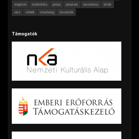
meghívó
műfordítás
próza
pályázat
tanulmány
tárlat
vers
videók
visszhang
önszócikk
Támogatók