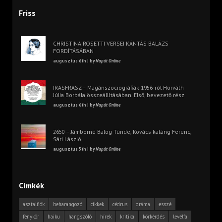
Friss
CHRISTINA ROSETTI VERSEI KÁNTÁS BALÁZS
FORDÍTÁSÁBAN
augusztus 6th | by
Napút Online
ÍRÁSFRÁSZ – Magánszociográfiák 1956-ról Horváth
Júlia Borbála összeállításában. Első, bevezető rész
augusztus 6th | by
Napút Online
2650 – Jámborné Balog Tünde, Kovács katáng Ferenc,
Sári László
augusztus 5th | by
Napút Online
Címkék
asztalfiók
beharangozó
cikkek
cédrus
dráma
esszé
fénykör
haiku
hangszóló
hírek
kritika
körkérdés
levélfa