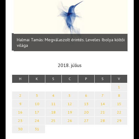
l
Halmai Tamás: Megválaszolt érintés. Leveles Ibolya költői
Laka
világa
2018. július
H
K
S
C
P
S
V
1
2
3
4
5
6
7
8
9
10
11
12
13
14
15
16
17
18
19
20
21
22
23
24
25
26
27
28
29
30
31