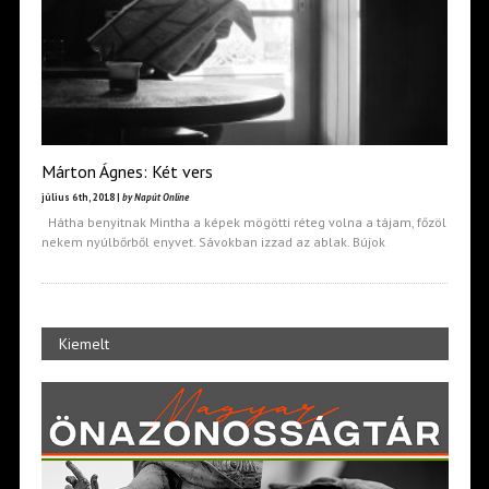
Márton Ágnes: Két vers
július 6th, 2018 |
by Napút Online
Hátha benyitnak Mintha a képek mögötti réteg volna a tájam, főzöl
nekem nyúlbőrből enyvet. Sávokban izzad az ablak. Bújok
Kiemelt