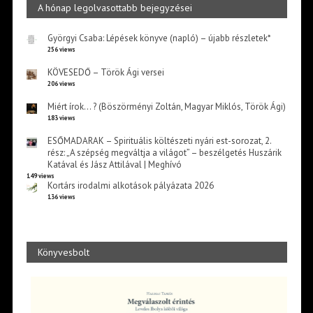
A hónap legolvasottabb bejegyzései
Györgyi Csaba: Lépések könyve (napló) – újabb részletek*
256 views
KÖVESEDŐ – Török Ági versei
206 views
Miért írok… ? (Böszörményi Zoltán, Magyar Miklós, Török Ági)
183 views
ESŐMADARAK – Spirituális költészeti nyári est-sorozat, 2.
rész: „A szépség megváltja a világot” – beszélgetés Huszárik
Katával és Jász Attilával | Meghívó
149 views
Kortárs irodalmi alkotások pályázata 2026
136 views
Könyvesbolt