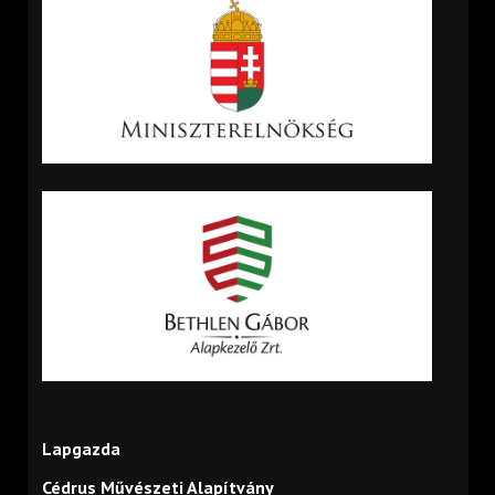
Lapgazda
Cédrus Művészeti Alapítvány