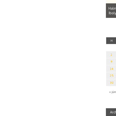
Parvathy Baul: A NAGY LELKEK DALAI.
Bevezetés a bául ösvénybe (Fordította:
Halm
Rideg Zsófia)
Iboly
uz
H
2
9
16
23
30
« jún
Arc