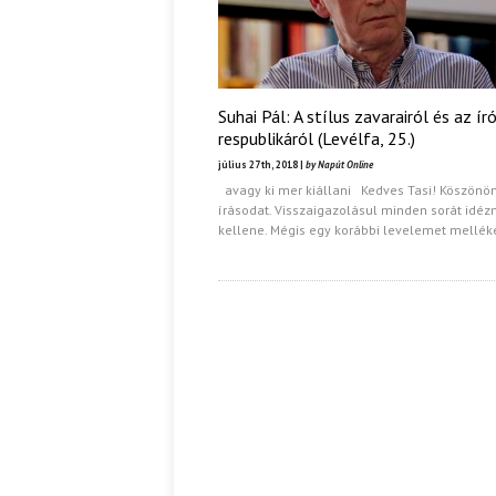
Suhai Pál: A stílus zavarairól és az író
respublikáról (Levélfa, 25.)
július 27th, 2018 |
by Napút Online
avagy ki mer kiállani Kedves Tasi! Köszön
írásodat. Visszaigazolásul minden sorát idé
kellene. Mégis egy korábbi levelemet mellék