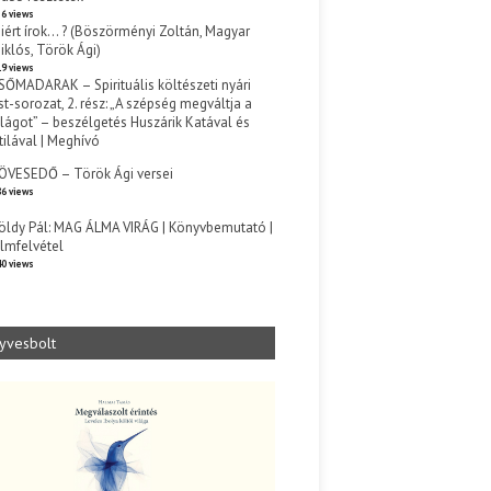
6 views
iért írok… ? (Böszörményi Zoltán, Magyar
iklós, Török Ági)
9 views
SŐMADARAK – Spirituális költészeti nyári
st-sorozat, 2. rész: „A szépség megváltja a
ilágot” – beszélgetés Huszárik Katával és
tilával | Meghívó
s
ÖVESEDŐ – Török Ági versei
6 views
öldy Pál: MAG ÁLMA VIRÁG | Könyvbemutató |
ilmfelvétel
0 views
yvesbolt