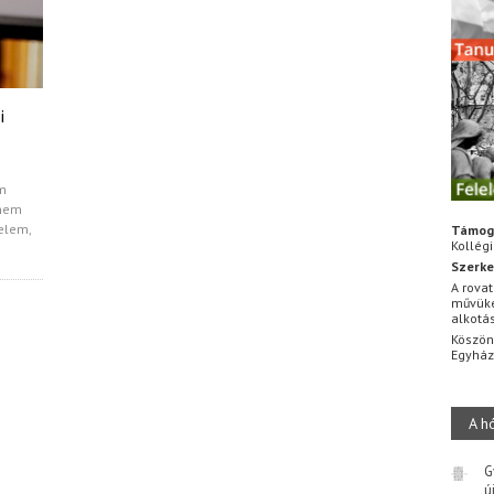
i
öm
znem
elem,
Támog
Kollég
Szerke
A rovat
művüke
alkotá
Köszön
Egyhá
A h
G
ú