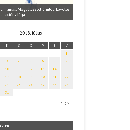
Lakatos Fleisz Katalin: Vasárna
ai Tamás: Megválaszolt érintés. Leveles
Sárszegen
a költői világa
2018. július
K
S
C
P
S
V
1
3
4
5
6
7
8
10
11
12
13
14
15
17
18
19
20
21
22
24
25
26
27
28
29
31
aug »
hívum