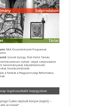
ató:
NKA Összművészeti Programok
iuma
sztő:
Szondi György, Toót-Holló Tamás
 természetesen nyitott: várjuk szépirodalmi
t, tanulmányukat, képzőművészeti
sukat, hozzászólásukat.
jük a fotókat a Magyarországi Református
znak
ónap legolvasottabb bejegyzései
yörgyi Csaba: Lépések könyve (napló) –
jabb részletek*