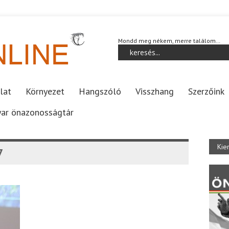
Mondd meg nékem, merre találom…
lat
Környezet
Hangszóló
Visszhang
Szerzőink
ar önazonosságtár
Kie
7