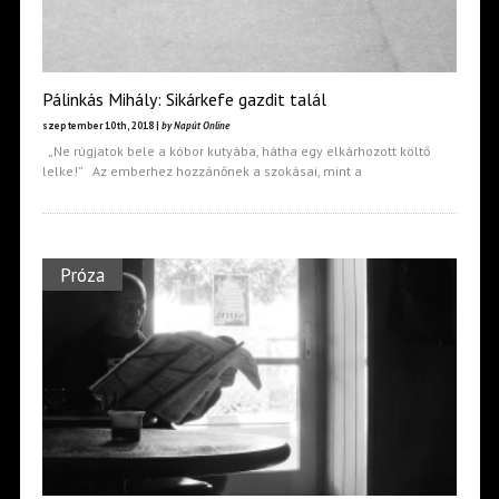
Pálinkás Mihály: Sikárkefe gazdit talál
szeptember 10th, 2018 |
by Napút Online
„Ne rúgjatok bele a kóbor kutyába, hátha egy elkárhozott költő
lelke!” Az emberhez hozzánőnek a szokásai, mint a
Próza