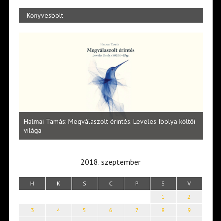
Könyvesbolt
l
Halmai Tamás: Megválaszolt érintés. Leveles Ibolya költői
Laka
világa
2018. szeptember
H
K
S
C
P
S
V
1
2
3
4
5
6
7
8
9