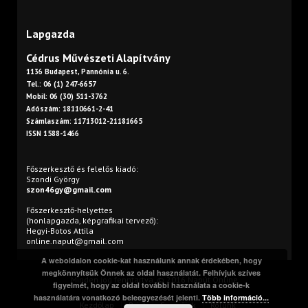
Lapgazda
Cédrus Művészeti Alapítvány
1136 Budapest, Pannónia u. 6.
Tel.: 06 (1) 247-6657
Mobil: 06 (30) 511-3762
Adószám: 18110661-2-41
Számlaszám: 11713012-21181665
ISSN 1588-1466
Főszerkesztő és felelős kiadó:
Szondi György
szon46gy@gmail.com
Főszerkesztő-helyettes
(honlapgazda, képgrafikai tervező):
Hegyi-Botos Attila
online.naput@gmail.com
A weboldalon cookie-kat használunk annak érdekében, hogy
megkönnyítsük Önnek az oldal használatát. Felhívjuk szíves
Minden jog fenntartva. © 2016 Napút Online
figyelmét, hogy az oldal további használata a cookie-k
használatára vonatkozó beleegyezését jelenti.
Több információ...
Kezdőlap
Print
Szerzőink
Rólunk