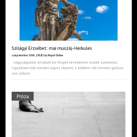
Szilágyi Erzsébet: mai muszáj-Herkules
szeptember 10th, 2018 |
by Napút Online
nagyságuktól elvakult kis férgek tévedésem lesték szüntelen,
vigyáztam hát minden egyes léptem, s előbbre vitt minden gúnyos
szó. lettem
Próza