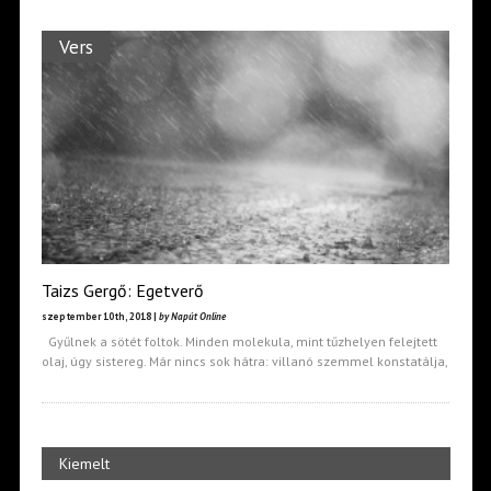
Vers
Taizs Gergő: Egetverő
szeptember 10th, 2018 |
by Napút Online
Gyűlnek a sötét foltok. Minden molekula, mint tűzhelyen felejtett
olaj, úgy sistereg. Már nincs sok hátra: villanó szemmel konstatálja,
Kiemelt