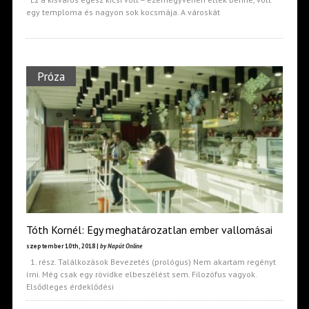
egy temploma és nagyon sok kocsmája. A városkát
Próza
Tóth Kornél: Egy meghatározatlan ember vallomásai
szeptember 10th, 2018 |
by Napút Online
1. rész. Találkozások Bevezetés (prológus) Nem akartam regényt
írni. Még csak egy rövidke elbeszélést sem. Filozófus vagyok.
Elsődleges érdeklődési