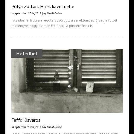
Pólya Zoltán: Hírek kávé mellé
szeptember 10th, 2018 |
by Napút Online
Az idős férfi olyan régóta ücsörgött a sarokban, az újságja fölött
merengve, hogy az már Erikának, a pincérnőnek is
Hetedhét
Teffi: Kisváros
szeptember 10th, 2018 |
by Napút Online
Ez a kisváros egész kicsi volt – ezernegyvenen éltek benne, volt