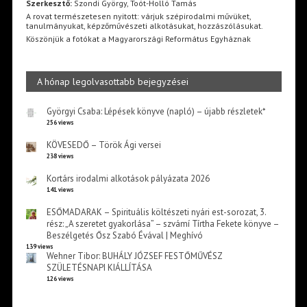
Szerkesztő:
Szondi György, Toót-Holló Tamás
A rovat természetesen nyitott: várjuk szépirodalmi művüket,
tanulmányukat, képzőművészeti alkotásukat, hozzászólásukat.
Köszönjük a fotókat a Magyarországi Református Egyháznak
A hónap legolvasottabb bejegyzései
Györgyi Csaba: Lépések könyve (napló) – újabb részletek*
256 views
KÖVESEDŐ – Török Ági versei
238 views
Kortárs irodalmi alkotások pályázata 2026
141 views
ESŐMADARAK – Spirituális költészeti nyári est-sorozat, 3.
rész: „A szeretet gyakorlása” – szvámí Tírtha Fekete könyve –
Beszélgetés Ősz Szabó Évával | Meghívó
139 views
Wehner Tibor: BUHÁLY JÓZSEF FESTŐMŰVÉSZ
SZÜLETÉSNAPI KIÁLLÍTÁSA
126 views