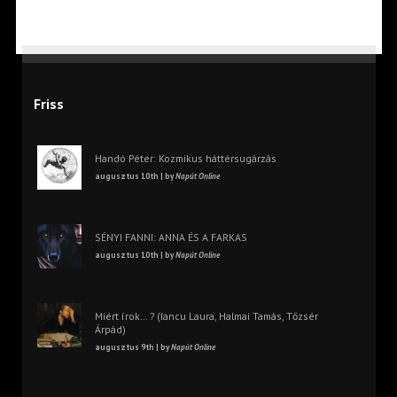
Friss
Handó Péter: Kozmikus háttérsugárzás
augusztus 10th | by
Napút Online
SÉNYI FANNI: ANNA ÉS A FARKAS
augusztus 10th | by
Napút Online
Miért írok… ? (Iancu Laura, Halmai Tamás, Tőzsér
Árpád)
augusztus 9th | by
Napút Online