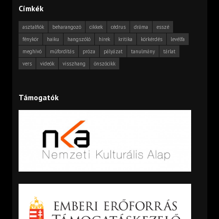
Címkék
asztalfiók
beharangozó
cikkek
cédrus
dráma
esszé
fénykör
haiku
hangszóló
hírek
kritika
körkérdés
levélfa
meghívó
műfordítás
próza
pályázat
tanulmány
tárlat
vers
videók
visszhang
önszócikk
Támogatók